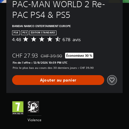
PAC-MAN WORLD 2 Re-
PAC PS4 & PS5
BANDAI NAMCO ENTERTAINMENT EUROPE
PS4
PS5
ÉDITION STANDARD
4.48
678 avis
M
o
y
CHF 27.93
e
CHF 39.90
Économisez 30 %
Remise par rapport au prix d'origine de CHF 3
n
Fin de l'offre : 12/8/2026 10:59 PM UTC
n
Prix le plus bas au cours des 30 derniers jours : CHF 39.90
e
d
Ajouter au panier
e
s
a
v
i
s
:
Violence
4
.