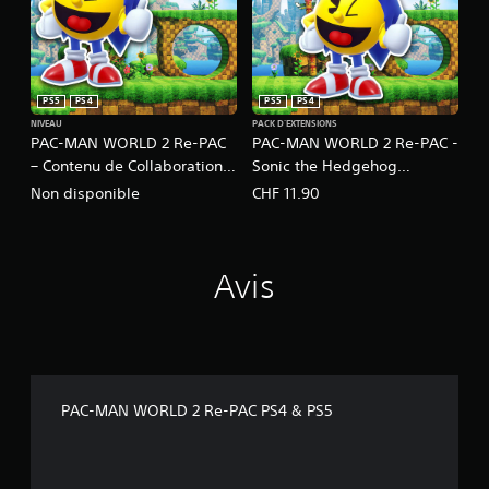
PS5
PS4
PS5
PS4
NIVEAU
PACK D'EXTENSIONS
PAC-MAN WORLD 2 Re-PAC
PAC-MAN WORLD 2 Re-PAC -
– Contenu de Collaboration
Sonic the Hedgehog
Sonic the Hedgehog
Collaboration Set
Non disponible
CHF 11.90
Avis
PAC-MAN WORLD 2 Re-PAC PS4 & PS5