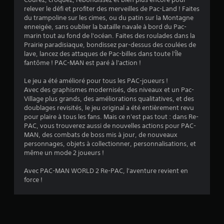
8
relever le défi et profiter des merveilles de Pac-Land ! Faites
du trampoline sur les cimes, ou du patin sur la Montagne
enneigée, sans oublier la bataille navale à bord du Pac-
é
marin tout au fond de l'océan. Faites des roulades dans la
Prairie paradisiaque, bondissez par-dessus des coulées de
t
lave, lancez des attaques de Pac-billes dans toute l'Île
fantôme ! PAC-MAN est paré à l'action !
o
Le jeu a été amélioré pour tous les PAC-joueurs !
Avec des graphismes modernisés, des niveaux et un Pac-
i
Village plus grands, des améliorations qualitatives, et des
doublages revisités, le jeu original a été entièrement revu
l
pour plaire à tous les fans. Mais ce n'est pas tout : dans Re-
PAC, vous trouverez aussi de nouvelles actions pour PAC-
e
MAN, des combats de boss mis à jour, de nouveaux
personnages, objets à collectionner, personnalisations, et
s
même un mode 2 joueurs !
s
Avec PAC-MAN WORLD 2 Re-PAC, l'aventure revient en
force !
u
r
5