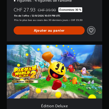
Figurines : 4 figurines de Fantôme
CHF 27.93
CHF 39.90
Économisez 30 %
Remise par rapport au prix d'origine de CHF
Fin de l'offre : 12/8/2026 10:59 PM UTC
Prix le plus bas au cours des 30 derniers jours : CHF 39.90
Ajouter au panier
É
d
i
t
i
o
n
D
e
l
u
x
e
Édition Deluxe