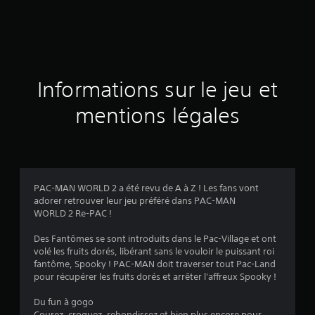
d
e
s
a
Informations sur le jeu et
v
mentions légales
i
s
PAC-MAN WORLD 2 a été revu de A à Z ! Les fans vont
adorer retrouver leur jeu préféré dans PAC-MAN
:
WORLD 2 Re-PAC !
4
Des Fantômes se sont introduits dans le Pac-Village et ont
volé les fruits dorés, libérant sans le vouloir le puissant roi
.
fantôme, Spooky ! PAC-MAN doit traverser tout Pac-Land
pour récupérer les fruits dorés et arrêter l'affreux Spooky !
4
Du fun à gogo
Courez, croquez, rebondissez et bien plus encore pour