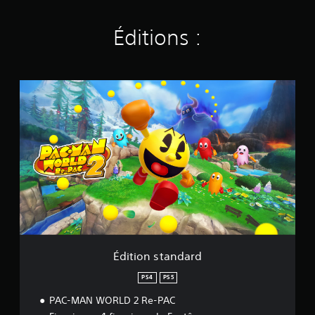
Éditions :
É
d
i
t
i
o
n
s
t
a
n
d
a
r
Édition standard
d
PS4
PS5
PAC-MAN WORLD 2 Re-PAC