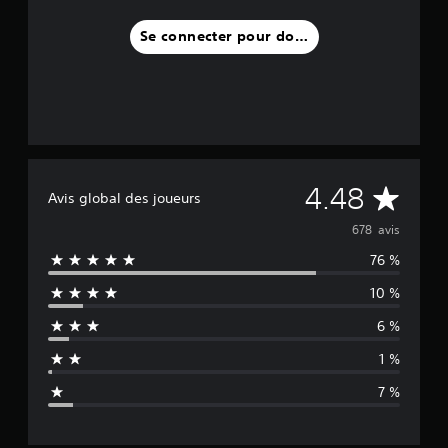
Se connecter pour donner un avis
M
4.48
Avis global des joueurs
o
678 avis
76 %
y
10 %
e
6 %
n
1 %
n
7 %
e