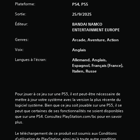
Plateforme:
PS4, PS5
(
Sortie:
25/9/2025
6
Éditeur:
BANDAI NAMCO
ENTERTAINMENT EUROPE
7
Genres:
Arcade, Aventure, Action
8
Voix:
Anglais
Langues à l'écran:
Allemand, Anglais,
Espagnol, Français (France),
a
Italien, Russe
v
i
Pour jouer à ce jeu sur une PS5, il est peut-être nécessaire de 
mettre à jour votre système avec la version la plus récente du 
s
logiciel système. Bien que ce jeu soit jouable sur une PS5, il se 
peut que certaines de ses fonctionnalités ne soient disponibles 
)
que sur une PS4. Consultez PlayStation.com/bc pour en savoir 
plus.
Le téléchargement de ce produit est soumis aux Conditions 
d'utilisation de PlayStation, ainsi qu'à toute autre condition 