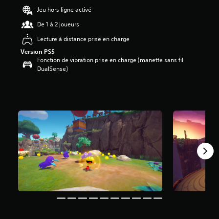
4
Jeu hors ligne activé
8
De 1 à 2 joueurs
é
Lecture à distance prise en charge
t
o
Version PS5
i
Fonction de vibration prise en charge (manette sans fil
l
DualSense)
e
s
s
u
r
5
(
6
7
8
a
v
i
s
)