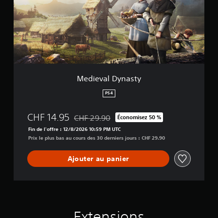
v
a
l
D
y
n
a
s
t
Medieval Dynasty
y
PS4
CHF 14.95
CHF 29.90
Économisez 50 %
Remise par rapport au prix d'origine de CHF 
Fin de l'offre : 12/8/2026 10:59 PM UTC
Prix le plus bas au cours des 30 derniers jours : CHF 29.90
Ajouter au panier
Extensions