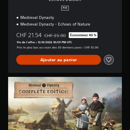
PS5
Medieval Dynasty
Medieval Dynasty - Echoes of Nature
CHF 21.54
CHF 35.90
Économisez 40 %
Remise par rapport au prix d'origine de CHF 
Fin de l'offre : 12/8/2026 10:59 PM UTC
Prix le plus bas au cours des 30 derniers jours : CHF 35.90
Ajouter au panier
C
o
m
p
l
e
t
e
E
d