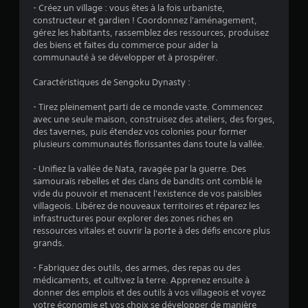
- Créez un village : vous êtes à la fois urbaniste,
s
constructeur et gardien ! Coordonnez l'aménagement,
gérez les habitants, rassemblez des ressources, produisez
s
des biens et faites du commerce pour aider la
communauté à se développer et à prospérer.
u
Caractéristiques de Sengoku Dynasty :
r
- Tirez pleinement parti de ce monde vaste. Commencez
5
avec une seule maison, construisez des ateliers, des forges,
des tavernes, puis étendez vos colonies pour former
(
plusieurs communautés florissantes dans toute la vallée.
7
- Unifiez la vallée de Nata, ravagée par la guerre. Des
samouraïs rebelles et des clans de bandits ont comblé le
7
vide du pouvoir et menacent l'existence de vos paisibles
villageois. Libérez de nouveaux territoires et réparez les
5
infrastructures pour explorer des zones riches en
ressources vitales et ouvrir la porte à des défis encore plus
3
grands.
- Fabriquez des outils, des armes, des repas ou des
médicaments, et cultivez la terre. Apprenez ensuite à
a
donner des emplois et des outils à vos villageois et voyez
votre économie et vos choix se développer de manière