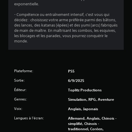
v
exponentielle.
i
- Compétence ou entraînement intensif, c'est vous qui
décidez : choisissez votre arme préférée parmi des bâtons,
s
des lances, des katanas (épées) et des yumi (arcs) fabriqués
de main de maître. En maîtrisant les combos, les esquives,
les blocages et les parades, vous pourrez conquérir le
)
monde.
Plateforme:
PS5
Sortie:
6/9/2025
Éditeur:
Toplitz Productions
Genres:
Simulation, RPG, Aventure
Voix:
Anglais, Japonais
Langues à l'écran:
Allemand, Anglais, Chinois -
simplifié, Chinois -
traditionnel, Coréen,