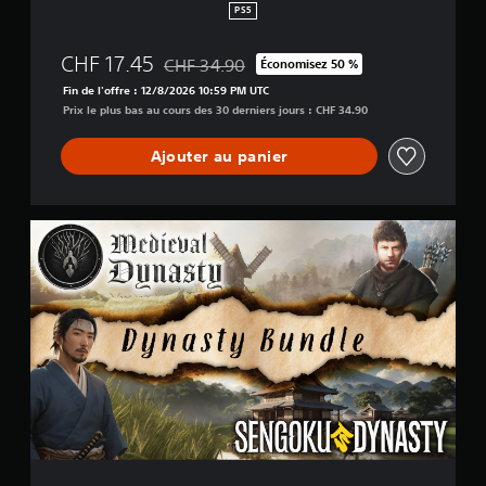
PS5
CHF 17.45
CHF 34.90
Économisez 50 %
Remise par rapport au prix d'origine de CHF 
Fin de l'offre : 12/8/2026 10:59 PM UTC
Prix le plus bas au cours des 30 derniers jours : CHF 34.90
Ajouter au panier
M
e
d
i
e
v
a
l
&
S
e
n
g
o