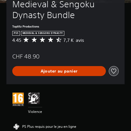
Medieval & Sengoku 
Dynasty Bundle
Toplitz Productions
PS5
MEDIEVAL & SENGOKU DYNASTY
4.45
7,7 K avis
M
o
y
CHF 48.90
e
n
n
Ajouter au panier
e
d
e
s
a
v
i
s
Violence
:
4
PS Plus requis pour le jeu en ligne
.