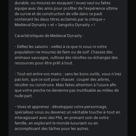
durable, ou mourez en essayant ! Jouez seul ou faites
:
équipe avec des amis pour profiter de l'expérience ultime
de survie et de construction de ville dans ce pack
4
contenant les deux titres acclamés par la critique «
Medieval Dynasty » et « Sengoku Dynasty » !
.
Caractéristiques de Medieval Dynasty :
4
- Défiez les saisons : veillez à ce que ni vous ni votre
5
population ne mouriez de faim ou de soif. Chassez des
animaux sauvages, cultivez des récoltes ou échangez des
ressources pour être prêt à tout.
é
- Tout est entre vos mains : sans les bons outils, vous n'irez
pas loin, que ce soit pour chasser, couper des arbres,
t
récolter ou construire. Mais faites attention à l'usure afin
que votre pioche ne devienne pas inutilisable au milieu de
o
nulle part.
- Vivez et apprenez : développez votre personnage,
i
spécialisez-vous ou devenez un véritable touche-à-tout en
interagissant avec des PNJ, en prenant soin de votre
l
famille, en explorant le monde luxuriant ou en
accomplissant des tâches pour les autres.
e