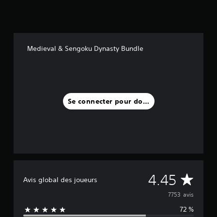
Medieval & Sengoku Dynasty Bundle
Se connecter pour donner un avis
M
4.45
Avis global des joueurs
o
7753 avis
72 %
y