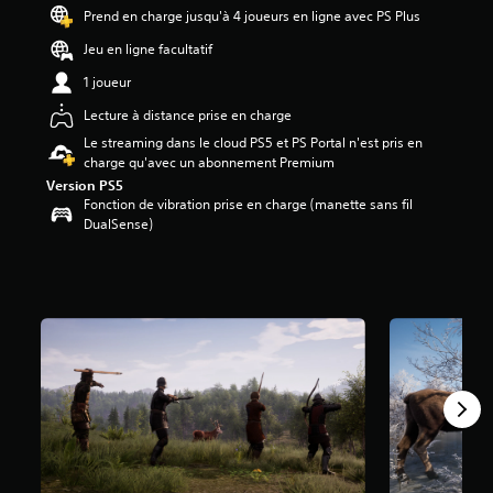
4
Prend en charge jusqu'à 4 joueurs en ligne avec PS Plus
5
Jeu en ligne facultatif
é
1 joueur
t
o
Lecture à distance prise en charge
i
Le streaming dans le cloud PS5 et PS Portal n'est pris en
l
charge qu'avec un abonnement Premium
e
Version PS5
s
Fonction de vibration prise en charge (manette sans fil
s
DualSense)
u
r
5
(
7
,
7
K
a
v
i
s