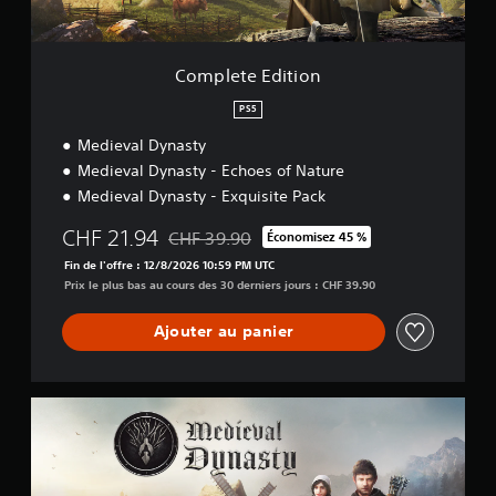
i
t
i
o
Complete Edition
n
PS5
Medieval Dynasty
Medieval Dynasty - Echoes of Nature
Medieval Dynasty - Exquisite Pack
CHF 21.94
CHF 39.90
Économisez 45 %
Remise par rapport au prix d'origine de CHF 
Fin de l'offre : 12/8/2026 10:59 PM UTC
Prix le plus bas au cours des 30 derniers jours : CHF 39.90
Ajouter au panier
M
e
d
i
e