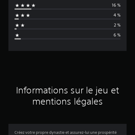
16 %
e
4 %
n
2 %
n
6 %
e
d
e
s
a
Informations sur le jeu et
v
mentions légales
i
s
Créez votre propre dynastie et assurez-lui une prospérité