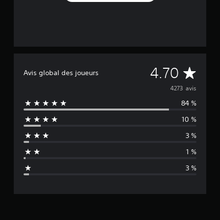
M
4.70
Avis global des joueurs
o
4273 avis
84 %
y
10 %
e
3 %
n
1 %
n
3 %
e
d
e