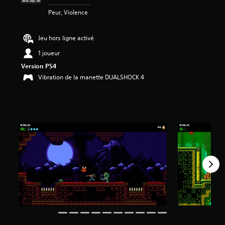
é
Peur, Violence
t
o
i
Jeu hors ligne activé
l
e
1 joueur
s
Version PS4
s
Vibration de la manette DUALSHOCK 4
u
r
5
(
4
,
2
K
a
v
i
s
)