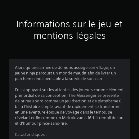
s
a
Informations sur le jeu et
v
mentions légales
i
s
Alors qu'une armée de démons assiège son village, un
jeune ninja parcourt un monde maudit afin de livrer un
:
parchemin indispensable à la survie de son clan.
4
En s'appuyant sur les attentes des joueurs comme élément
primordial de sa conception, The Messenger se présente
.
de prime abord comme un jeu d'action et de plateforme 8-
bit à l'histoire simple, avant de rapidement se transformer
7
en une aventure épique de voyage dans le temps, se
révélant enfin comme un Metroidvania 16-bit rempli de fun
et d'humour pince-sans-rire.
é
Caractéristiques :