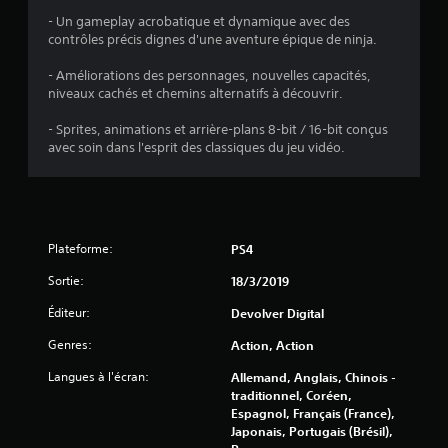
t
- Un gameplay acrobatique et dynamique avec des
contrôles précis dignes d'une aventure épique de ninja.
o
- Améliorations des personnages, nouvelles capacités,
i
niveaux cachés et chemins alternatifs à découvrir.
- Sprites, animations et arrière-plans 8-bit / 16-bit conçus
l
avec soin dans l'esprit des classiques du jeu vidéo.
e
s
s
Plateforme:
PS4
u
Sortie:
18/3/2019
Éditeur:
Devolver Digital
r
Genres:
Action, Action
5
Langues à l'écran:
Allemand, Anglais, Chinois -
(
traditionnel, Coréen,
Espagnol, Français (France),
4
Japonais, Portugais (Brésil),