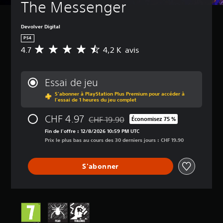
The Messenger
Devolver Digital
PS4
4.7
4,2 K avis
M
o
y
e
Essai de jeu
n
S'abonner à PlayStation Plus Premium pour accéder à
n
l'essai de 1 heures du jeu complet
e
d
CHF 4.97
CHF 19.90
Économisez 75 %
e
Remise par rapport au prix d'origine de 
s
Fin de l'offre : 12/8/2026 10:59 PM UTC
a
Prix le plus bas au cours des 30 derniers jours : CHF 19.90
v
i
S'abonner
s
:
4
.
7