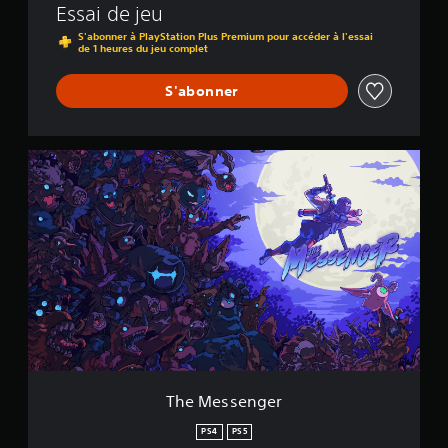
Essai de jeu
S'abonner à PlayStation Plus Premium pour accéder à l'essai
de 1 heures du jeu complet
S'abonner
T
h
e
M
e
s
s
e
n
g
e
r
The Messenger
PS4
PS5