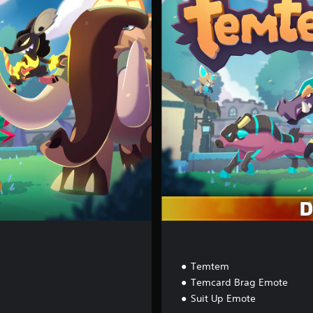
l
u
x
e
E
d
i
t
i
o
n
Temtem
Temcard Brag Emote
Suit Up Emote