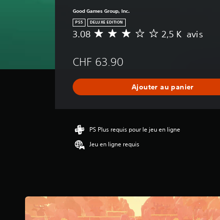
Good Games Group, Inc.
PS5
DELUXE EDITION
3.08
2,5 K avis
M
o
y
CHF 63.90
e
n
n
Ajouter au panier
e
d
e
s
a
PS Plus requis pour le jeu en ligne
v
Jeu en ligne requis
i
s
:
3
.
0
8