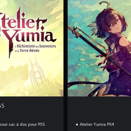
d
i
t
i
o
n
S
t
a
n
d
a
r
d
P
S
4
S5
our sac à dos pour PS5
Atelier Yumia PS4