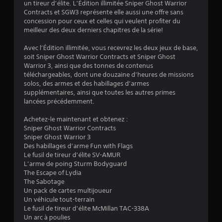
:
un tireur d’élite. L’Édition illimitée Sniper Ghost Warrior
Contracts et SGW3 représente elle aussi une offre sans
3
concession pour ceux et celles qui veulent profiter du
meilleur des deux derniers chapitres de la série!
.
Avec l’Édition illimitée, vous recevrez les deux jeux de base,
9
soit Sniper Ghost Warrior Contracts et Sniper Ghost
Warrior 3, ainsi que des tonnes de contenus
1
téléchargeables, dont une douzaine d’heures de missions
solos, des armes et des habillages d’armes
supplémentaires, ainsi que toutes les autres primes
lancées précédemment.
é
Achetez-le maintenant et obtenez :
t
Sniper Ghost Warrior Contracts
Sniper Ghost Warrior 3
o
Des habillages d’arme Fun with Flags
Le fusil de tireur d’élite SV-AMUR
L’arme de poing Sturm Bodyguard
i
The Escape of Lydia
The Sabotage
l
Un pack de cartes multijoueur
Un véhicule tout-terrain
e
Le fusil de tireur d’élite McMillan TAC-338A
Un arc à poulies