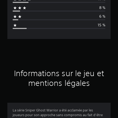
e
8 %
n
6 %
n
15 %
e
d
e
s
a
Informations sur le jeu et
v
mentions légales
i
s
La série Sniper Ghost Warrior a été acclamée par les
joueurs pour son approche sans compromis au fait d’être