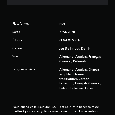
s
s
u
Plateforme:
PS4
r
Sortie:
27/4/2020
5
Éditeur:
CI GAMES S.A.
(
Genres:
Jeu De Tir, Jeu De Tir
3
Voix:
Allemand, Anglais, Français
(France), Polonais
9
Langues à l'écran:
Allemand, Anglais, Chinois -
simplifié, Chinois -
0
traditionnel, Coréen,
Espagnol, Français (France),
6
Italien, Polonais, Russe
a
Pour jouer à ce jeu sur une PS5, il est peut-être nécessaire de 
mettre à jour votre système avec la version la plus récente du 
v