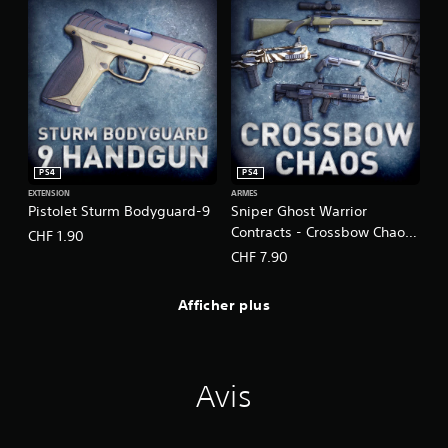
PS4
PS4
EXTENSION
ARMES
Pistolet Sturm Bodyguard-9
Sniper Ghost Warrior
Contracts - Crossbow Chaos
CHF 1.90
Weapon Pack
CHF 7.90
Afficher plus
Avis