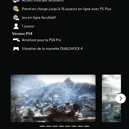
Achats intra-jeu facultatifs
1
Prend en charge jusqu'à 16 joueurs en ligne avec PS Plus
é
Jeu en ligne facultatif
t
o
1 joueur
i
Version PS4
l
Amélioré pour la PS4 Pro
e
s
Vibration de la manette DUALSHOCK 4
s
u
r
5
(
3
,
9
K
a
v
i
s