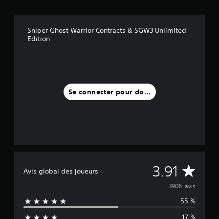
Sniper Ghost Warrior Contracts & SGW3 Unlimited
Edition
Se connecter pour donner un avis
M
3.91
Avis global des joueurs
o
3906 avis
55 %
y
17 %