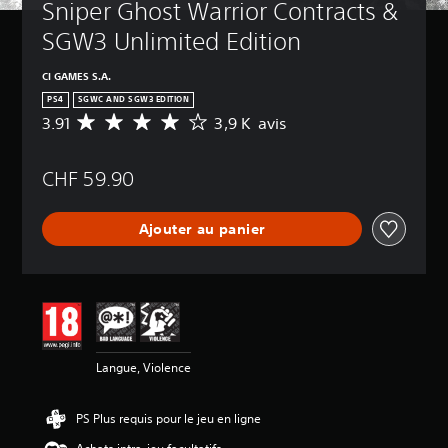
Sniper Ghost Warrior Contracts & 
SGW3 Unlimited Edition
CI GAMES S.A.
PS4
SGWC AND SGW3 EDITION
3.91
3,9 K avis
M
o
y
CHF 59.90
e
n
n
Ajouter au panier
e
d
e
s
a
v
i
s
Langue, Violence
:
3
PS Plus requis pour le jeu en ligne
.
9