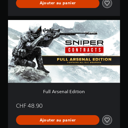
Ajouter au panier
F
u
l
l
A
r
s
e
n
a
l
E
d
i
Full Arsenal Edition
t
i
o
CHF 48.90
n
Ajouter au panier