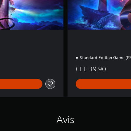
(
P
S
5
)
)
Standard Edition Game (PS
CHF 39.90
Avis