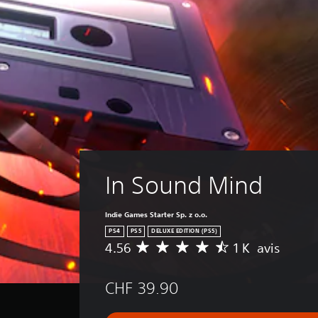
In Sound Mind
Indie Games Starter Sp. z o.o.
PS4
PS5
DELUXE EDITION (PS5)
4.56
1 K avis
M
o
y
CHF 39.90
e
n
n