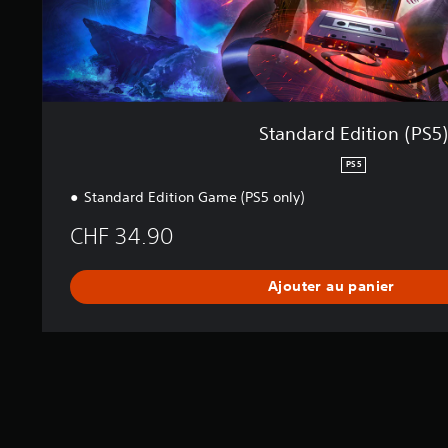
o
n
(
P
S
5
)
Standard Edition (PS5
PS5
Standard Edition Game (PS5 only)
CHF 34.90
Ajouter au panier