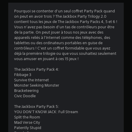
Pourquoi se contenter d’un seul coffret Party Pack quand
on peut en avoir trois ? The Jackbox Party Trilogy 2.0
:
contient tous les jeux de The Jackbox Party Packs 4, 5 et 6 !
Vous n’avez pas besoin d’un tas de contrôleurs pour être
3
de la partie. On peut jouer à tous nos jeux avec des
appareils reliés à l’Internet comme des téléphones, des
.
tablettes ou des ordinateurs portables en guise de
contrôleurs ! C’est un coffret formidable que vous ayez
9
déjà la première trilogie ou que vous souhaitiez seulement
vous amuser en jouant à ces 15 jeux !
2
The Jackbox Party Pack 4:
Fibbage 3
Survive the Internet
é
Monster Seeking Monster
Bracketeering
t
Civic Doodle
o
The Jackbox Party Pack 5:
YOU DON’T KNOW JACK: Full Stream
Split the Room
i
Mad Verse City
Patently Stupid
l