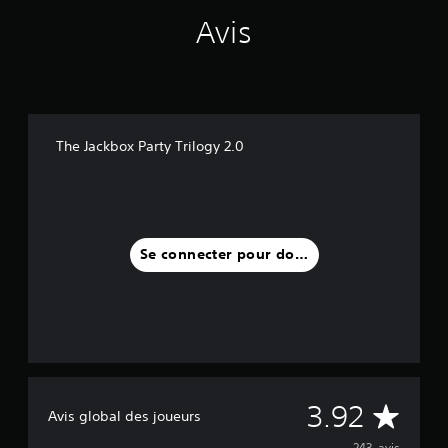
Avis
The Jackbox Party Trilogy 2.0
Se connecter pour donner un avis
M
3.92
Avis global des joueurs
243 avis