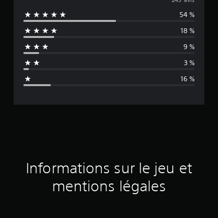
o
54 %
y
18 %
e
9 %
n
3 %
n
16 %
e
d
e
s
a
Informations sur le jeu et
v
mentions légales
i
s