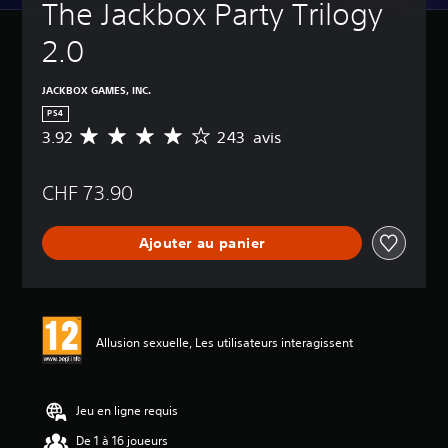
The Jackbox Party Trilogy 
2.0
JACKBOX GAMES, INC.
PS4
3.92
243 avis
M
o
y
CHF 73.90
e
n
n
Ajouter au panier
e
d
e
s
a
v
Allusion sexuelle, Les utilisateurs interagissent
i
s
:
Jeu en ligne requis
3
De 1 à 16 joueurs
.