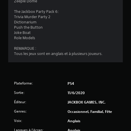
Zeeple Dome
e
The Jackbox Party Pack 6:
Trivia Murder Party 2
s
Dictionarium
Push the Button
s
Joke Boat
Role Models
u
REMARQUE :
r
Tous les jeux sont en anglais et à plusieurs joueurs.
5
(
2
Plateforme:
PS4
Sortie:
11/6/2020
4
Éditeur:
JACKBOX GAMES, INC.
3
Genres:
Occasionnel, Familial, Fête
Voix:
Anglais
a
Langues à l'écran:
Anglais