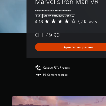
Marvel's Iron Man VR
Sony Interactive Entertainment
PS4
ÉDITION NUMÉRIQUE SPÉCIALE
4.18
7,2 K avis
M
o
y
CHF 49.90
e
n
n
Ajouter au panier
e
d
e
s
a
Casque PS VR requis
v
PS Camera requise
i
s
:
4
.
1