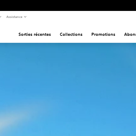
Assistance
Sorties récentes
Collections
Promotions
Abon