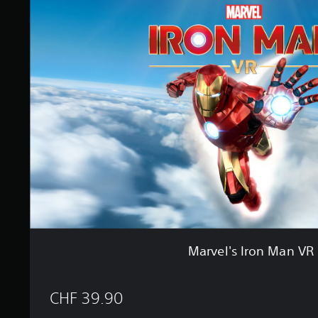
)
r
v
e
l
'
s
I
r
o
n
M
a
n
V
R
Marvel's Iron Man VR
CHF 39.90