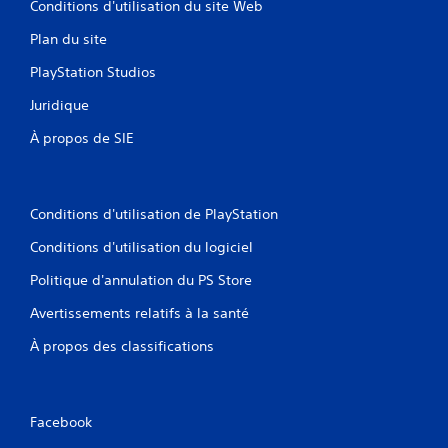
Conditions d'utilisation du site Web
u
e
Plan du site
(
j
PlayStation Studios
e
u
Juridique
h
À propos de SIE
o
r
s
l
i
Conditions d'utilisation de PlayStation
g
Conditions d'utilisation du logiciel
n
e
Politique d'annulation du PS Store
u
n
Avertissements relatifs à la santé
i
q
À propos des classifications
u
e
m
e
Facebook
n
t