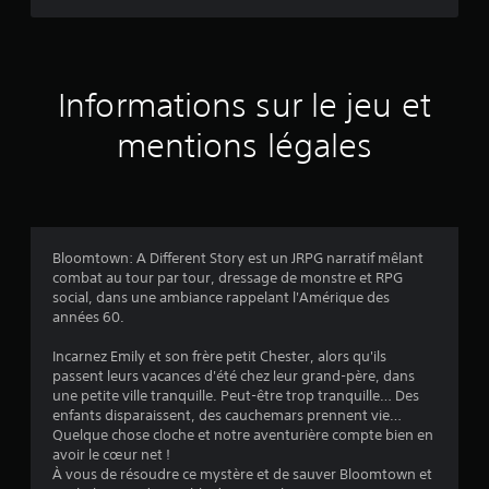
t
i
J
q
o
u
o
e
u
i
m
a
Informations sur le jeu et
e
b
l
n
mentions légales
l
t
e
e
l
s
o
s
a
r
n
s
s
d
s
Bloomtown: A Different Story est un JRPG narratif mêlant
'
e
combat au tour par tour, dressage de monstre et RPG
u
a
f
social, dans une ambiance rappelant l'Amérique des
c
f
années 60.
r
t
e
i
t
Incarnez Emily et son frère petit Chester, alors qu'ils
5
o
passent leurs vacances d'été chez leur grand-père, dans
d
n
une petite ville tranquille. Peut-être trop tranquille… Des
e
(
s
enfants disparaissent, des cauchemars prennent vie…
g
s
Quelque chose cloche et notre aventurière compte bien en
p
6
â
avoir le cœur net !
é
c
À vous de résoudre ce mystère et de sauver Bloomtown et
c
h