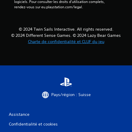
logiciels. Pour consulter les droits d’utilisation complets, 
g
rendez-vous sur eu.playstation.com/legal.
a
m
e
p
© 2024 Twin Sails Interactive. All rights reserved.
l
a
© 2024 Different Sense Games. © 2024 Lazy Bear Games
y
Charte de confidentialité et CLUF du jeu
o
u
e
n
m
o
d
e
c
i
Pays/région : Suisse
n
é
m
Assistance
a
t
Confidentialité et cookies
i
q