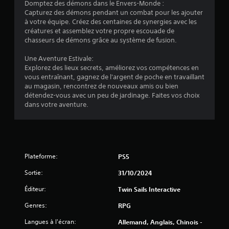
Domptez des démons dans le Envers-Monde :
e
z
Capturez des démons pendant un combat pour les ajouter
j
u
à votre équipe. Créez des centaines de synergies avec les
o
créatures et assemblez votre propre escouade de
V
u
chasseurs de démons grâce au système de fusion.
o
e
u
r
Une Aventure Estivale:
s
a
Explorez des lieux secrets, améliorez vos compétences en
p
u
vous entraînant, gagnez de l'argent de poche en travaillant
o
j
au magasin, rencontrez de nouveaux amis ou bien
u
e
détendez-vous avec un peu de jardinage. Faites vos choix
v
u
dans votre aventure.
e
s
z
a
m
n
e
s
t
a
t
c
Plateforme:
PS5
r
t
e
Sortie:
31/10/2024
i
l
v
e
Éditeur:
Twin Sails Interactive
e
j
r
Genres:
RPG
e
l
u
e
Langues à l'écran:
Allemand, Anglais, Chinois -
e