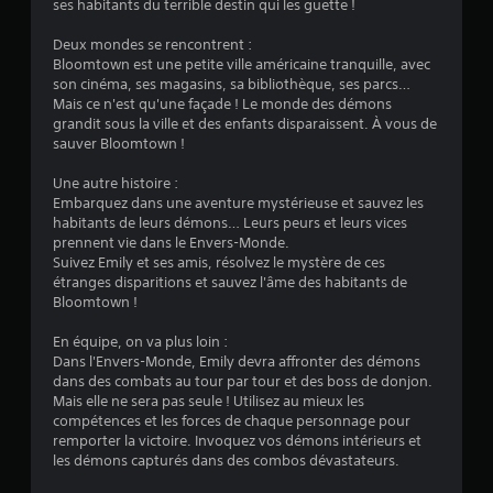
0
ses habitants du terrible destin qui les guette !
i
e
f
3
t
Deux mondes se rencontrent :
i
t
Bloomtown est une petite ville américaine tranquille, avec
q
son cinéma, ses magasins, sa bibliothèque, ses parcs…
e
u
Mais ce n'est qu'une façade ! Le monde des démons
a
e
a
grandit sous la ville et des enfants disparaissent. À vous de
d
s
sauver Bloomtown !
.
a
v
p
Une autre histoire :
t
i
M
Embarquez dans une aventure mystérieuse et sauvez les
a
habitants de leurs démons… Leurs peurs et leurs vices
i
s
t
prennent vie dans le Envers-Monde.
s
i
Suivez Emily et ses amis, résolvez le mystère de ces
e
)
étranges disparitions et sauvez l'âme des habitants de
v
e
Bloomtown !
e
n
V
p
En équipe, on va plus loin :
o
a
Dans l'Envers-Monde, Emily devra affronter des démons
u
u
dans des combats au tour par tour et des boss de donjon.
s
s
Mais elle ne sera pas seule ! Utilisez au mieux les
p
compétences et les forces de chaque personnage pour
e
o
remporter la victoire. Invoquez vos démons intérieurs et
d
u
les démons capturés dans des combos dévastateurs.
u
v
j
e