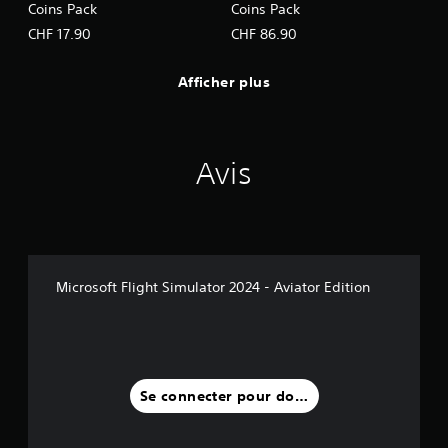
t
Coins Pack
Coins Pack
e
a
r
CHF 17.90
CHF 86.90
u
t
l
i
o
Afficher plus
c
n
a
g
l
d
e
u
d
j
Avis
e
e
c
u
h
.
a
q
u
e
Microsoft Flight Simulator 2024 - Aviator Edition
j
o
y
s
t
i
Se connecter pour donner un avis
c
k
u