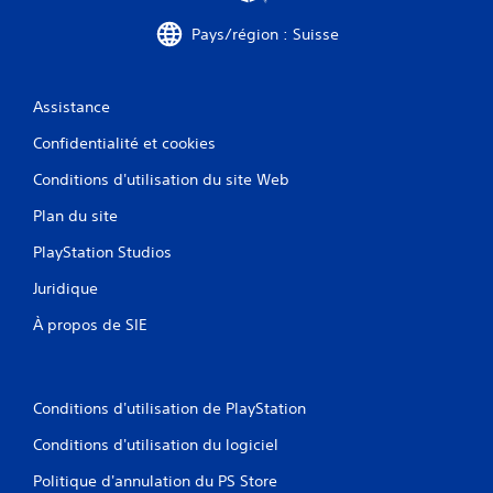
y
e
Pays/région : Suisse
r
r
a
Assistance
p
i
Confidentialité et cookies
d
Conditions d'utilisation du site Web
e
m
Plan du site
e
n
PlayStation Studios
t
Juridique
s
u
À propos de SIE
r
l
e
s
Conditions d'utilisation de PlayStation
t
Conditions d'utilisation du logiciel
o
u
Politique d'annulation du PS Store