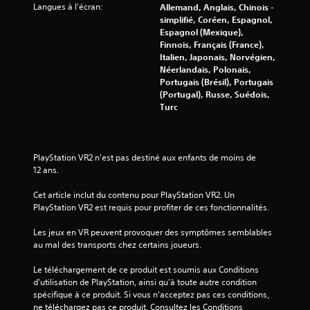
n
Langues à l'écran:
Allemand, Anglais, Chinois -
a
simplifié, Coréen, Espagnol,
l
Espagnol (Mexique),
o
Finnois, Français (France),
g
Italien, Japonais, Norvégien,
i
Néerlandais, Polonais,
q
Portugais (Brésil), Portugais
u
(Portugal), Russe, Suédois,
e
Turc
u
t
i
l
PlayStation VR2 n'est pas destiné aux enfants de moins de 
i
12 ans.
s
é
Cet article inclut du contenu pour PlayStation VR2. Un 
p
PlayStation VR2 est requis pour profiter de ces fonctionnalités.
a
r
Les jeux en VR peuvent provoquer des symptômes semblables 
l
au mal des transports chez certains joueurs.
e
j
Le téléchargement de ce produit est soumis aux Conditions 
e
d'utilisation de PlayStation, ainsi qu'à toute autre condition 
u
spécifique à ce produit. Si vous n'acceptez pas ces conditions, 
.
ne téléchargez pas ce produit. Consultez les Conditions 