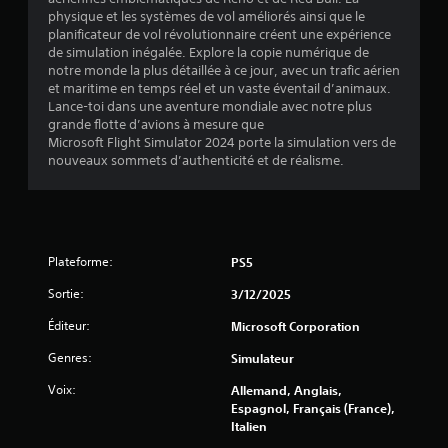
v
physique et les systèmes de vol améliorés ainsi que le
e
planificateur de vol révolutionnaire créent une expérience
r
de simulation inégalée. Explore la copie numérique de
t
notre monde la plus détaillée à ce jour, avec un trafic aérien
i
et maritime en temps réel et un vaste éventail d’animaux.
c
Lance-toi dans une aventure mondiale avec notre plus
a
grande flotte d’avions à mesure que
l
Microsoft Flight Simulator 2024 porte la simulation vers de
d
nouveaux sommets d’authenticité et de réalisme.
e
c
h
a
q
u
Plateforme:
PS5
e
j
Sortie:
3/12/2025
o
Éditeur:
y
Microsoft Corporation
s
Genres:
Simulateur
t
i
Voix:
Allemand, Anglais,
c
Espagnol, Français (France),
k
Italien
a