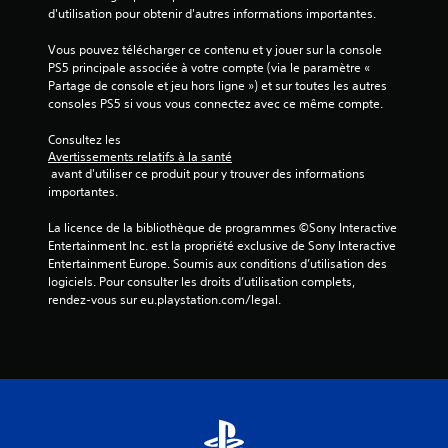
d'utilisation pour obtenir d'autres informations importantes.
J
Vous pouvez télécharger ce contenu et y jouer sur la console 
o
PS5 principale associée à votre compte (via le paramètre « 
u
Partage de console et jeu hors ligne ») et sur toutes les autres 
a
consoles PS5 si vous vous connectez avec ce même compte.
b
l
Consultez les 
e
Avertissements relatifs à la santé
 avant d'utiliser ce produit pour y trouver des informations 
s
importantes.
a
n
La licence de la bibliothèque de programmes ©Sony Interactive 
s
Entertainment Inc. est la propriété exclusive de Sony Interactive 
a
Entertainment Europe. Soumis aux conditions d’utilisation des 
v
logiciels. Pour consulter les droits d’utilisation complets, 
o
rendez-vous sur eu.playstation.com/legal.
i
r
à
a
p
p
u