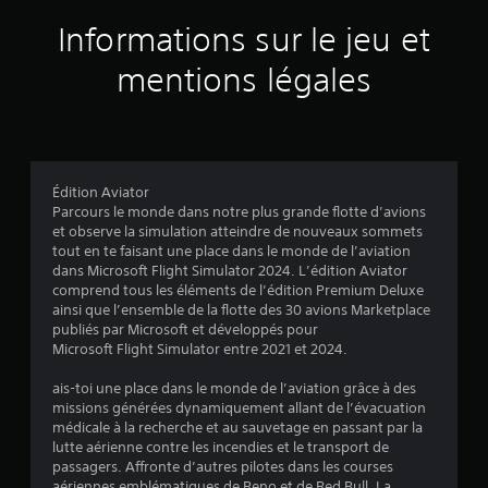
e
0
r
Informations sur le jeu et
l
4
e
mentions légales
m
9
o
u
2
v
e
m
Édition Aviator
e
Parcours le monde dans notre plus grande flotte d’avions
a
n
et observe la simulation atteindre de nouveaux sommets
t
tout en te faisant une place dans le monde de l’aviation
h
v
dans Microsoft Flight Simulator 2024. L’édition Aviator
o
comprend tous les éléments de l’édition Premium Deluxe
r
i
ainsi que l’ensemble de la flotte des 30 avions Marketplace
i
publiés par Microsoft et développés pour
z
s
Microsoft Flight Simulator entre 2021 et 2024.
o
n
)
ais-toi une place dans le monde de l’aviation grâce à des
t
missions générées dynamiquement allant de l’évacuation
a
médicale à la recherche et au sauvetage en passant par la
l
lutte aérienne contre les incendies et le transport de
e
passagers. Affronte d’autres pilotes dans les courses
t
aériennes emblématiques de Reno et de Red Bull. La