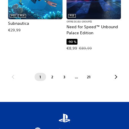
PS5
PS4
PS5
OFFRE DE JEU GROUPÉE
Subnautica
Need for Speed™ Unbound
€29,99
Palace Edition
-90 %
Prix de l'offre : €8,99 Prix initial : €
€8,99
€89,99
1
2
3
…
21