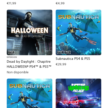
€11,99
€4,99
PS5
PS5
PS4
EXTENSION
Subnautica PS4 & PS5
Dead by Daylight : Chapitre
€29,99
HALLOWEEN® PS4™ & PS5™
Non disponible