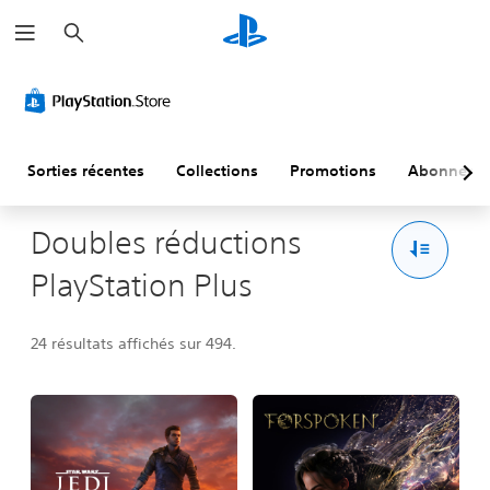
R
e
c
h
e
r
c
h
e
r
Sorties récentes
Collections
Promotions
Abonneme
Doubles réductions
PlayStation Plus
24 résultats affichés sur 494.