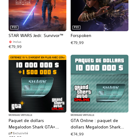
PS5
PS5
STAR WARS Jedi: Survivor™
Forspoken
Inclus
€79,99
€79,99
MONNAIE VIRTUELLE
MONNAIE VIRTUELLE
Paquet de dollars
GTA Online : paquet de
Megalodon Shark GTA+
dollars Megalodon Shark
(PS5™)
(PS4™)
Exclusivité
€74,99