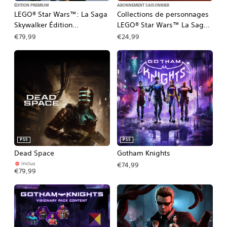
ÉDITION PREMIUM
ABONNEMENT SAISONNIER
LEGO® Star Wars™: La Saga
Collections de personnages
Skywalker Édition
LEGO® Star Wars™ La Saga
Galactique
Skywalker 1 et 2
€79,99
€24,99
PS5
PS5
Dead Space
Gotham Knights
Inclus
€74,99
€79,99