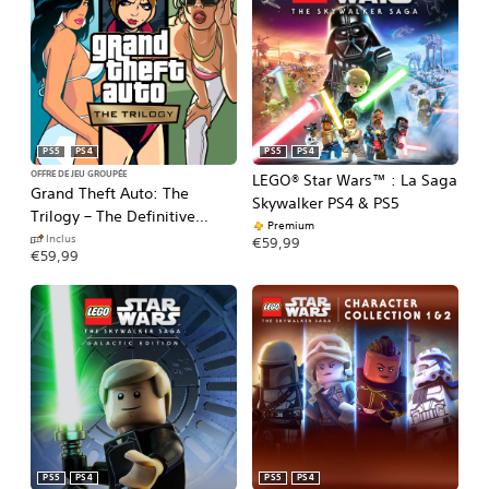
PS5
PS4
PS5
PS4
OFFRE DE JEU GROUPÉE
LEGO® Star Wars™ : La Saga
Grand Theft Auto: The
Skywalker PS4 & PS5
Trilogy – The Definitive
Premium
Edition (PS5 & PS4)
Inclus
€59,99
€59,99
PS5
PS4
PS5
PS4