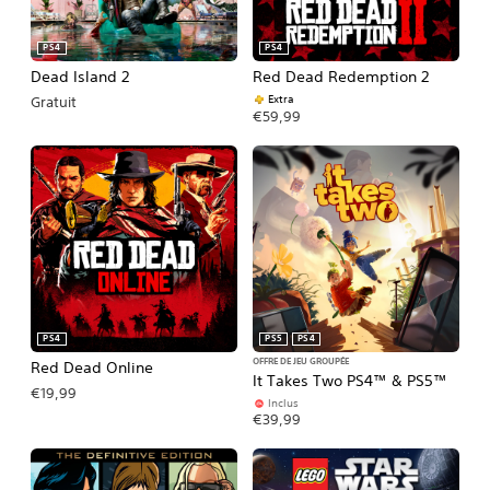
PS4
PS4
Dead Island 2
Red Dead Redemption 2
Extra
Gratuit
€59,99
PS4
PS5
PS4
OFFRE DE JEU GROUPÉE
Red Dead Online
It Takes Two PS4™ & PS5™
€19,99
Inclus
€39,99