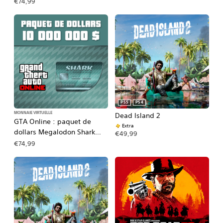
€74,99
PS5
PS4
MONNAIE VIRTUELLE
Dead Island 2
GTA Online : paquet de
Extra
dollars Megalodon Shark
€49,99
(PS5™)
€74,99