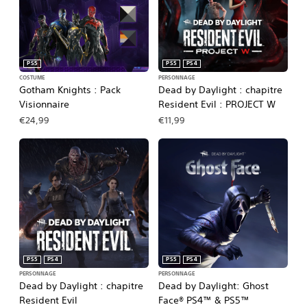
PS5
PS5
PS4
COSTUME
PERSONNAGE
Gotham Knights : Pack
Dead by Daylight : chapitre
Visionnaire
Resident Evil : PROJECT W
€24,99
€11,99
PS5
PS4
PS5
PS4
PERSONNAGE
PERSONNAGE
Dead by Daylight : chapitre
Dead by Daylight: Ghost
Resident Evil
Face® PS4™ & PS5™