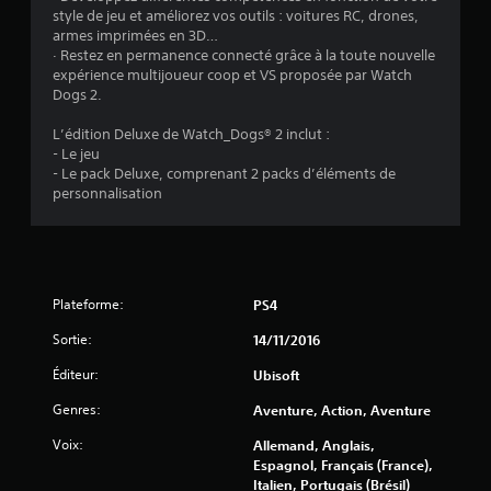
t
style de jeu et améliorez vos outils : voitures RC, drones,
o
armes imprimées en 3D…
· Restez en permanence connecté grâce à la toute nouvelle
expérience multijoueur coop et VS proposée par Watch
i
Dogs 2.
l
L’édition Deluxe de Watch_Dogs® 2 inclut :
- Le jeu
e
- Le pack Deluxe, comprenant 2 packs d’éléments de
personnalisation
s
s
u
Plateforme:
PS4
r
Sortie:
14/11/2016
5
Éditeur:
Ubisoft
(
Genres:
Aventure, Action, Aventure
1
Voix:
Allemand, Anglais,
Espagnol, Français (France),
8
Italien, Portugais (Brésil)