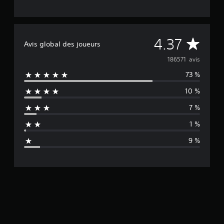
M
4.37
Avis global des joueurs
o
186571 avis
73 %
y
10 %
e
7 %
n
1 %
n
9 %
e
d
e
s