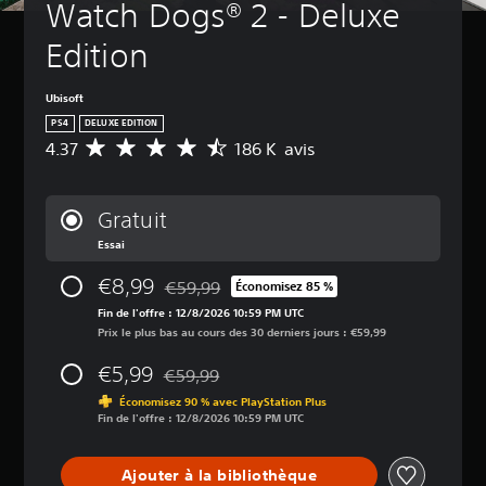
Watch Dogs® 2 - Deluxe 
Edition
Ubisoft
PS4
DELUXE EDITION
4.37
186 K avis
M
o
y
e
Gratuit
n
Essai
n
e
€8,99
€59,99
d
Économisez 85 %
Remise par rapport au prix d'origine de €59,
e
Fin de l'offre : 12/8/2026 10:59 PM UTC
s
Prix le plus bas au cours des 30 derniers jours : €59,99
a
v
€5,99
€59,99
Remise par rapport au prix d'origine de €59,
i
Économisez 90 % avec PlayStation Plus
s
Fin de l'offre : 12/8/2026 10:59 PM UTC
:
4
Ajouter à la bibliothèque
.