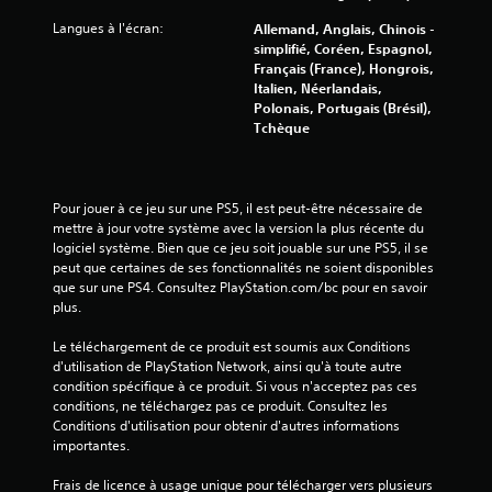
Langues à l'écran:
Allemand, Anglais, Chinois -
6
simplifié, Coréen, Espagnol,
Français (France), Hongrois,
5
Italien, Néerlandais,
Polonais, Portugais (Brésil),
7
Tchèque
1
Pour jouer à ce jeu sur une PS5, il est peut-être nécessaire de 
mettre à jour votre système avec la version la plus récente du 
a
logiciel système. Bien que ce jeu soit jouable sur une PS5, il se 
peut que certaines de ses fonctionnalités ne soient disponibles 
v
que sur une PS4. Consultez PlayStation.com/bc pour en savoir 
plus.
i
Le téléchargement de ce produit est soumis aux Conditions 
s
d'utilisation de PlayStation Network, ainsi qu'à toute autre 
condition spécifique à ce produit. Si vous n'acceptez pas ces 
)
conditions, ne téléchargez pas ce produit. Consultez les 
Conditions d'utilisation pour obtenir d'autres informations 
importantes.
Frais de licence à usage unique pour télécharger vers plusieurs 