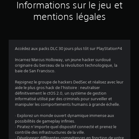
a
Informations sur le jeu et
v
mentions légales
i
s
Accédez aux packs DLC 30 jours plus tôt sur PlayStation®4
:
Incarnez Marcus Holloway, un jeune hacker surdoué
originaire du berceau de la révolution technologique, la
4
baie de San Francisco.
.
Rejoignez le groupe de hackers DedSec et réalisez avec leur
aide le plus gros hack de l’histoire : neutraliser
3
définitivement le ctOS 2.0, un système de gestion
informatisé utilisé par des criminels pour surveiller et
7
manipuler les comportements humains à grande échelle.
· Explorez un monde ouvert dynamique immense aux
possibilités de gameplay infinies.
é
· Piratez n’importe quel dispositif connecté et prenez le
contrôle des infrastructures de la ville.
· Développez différentes compétences en fonction de votre