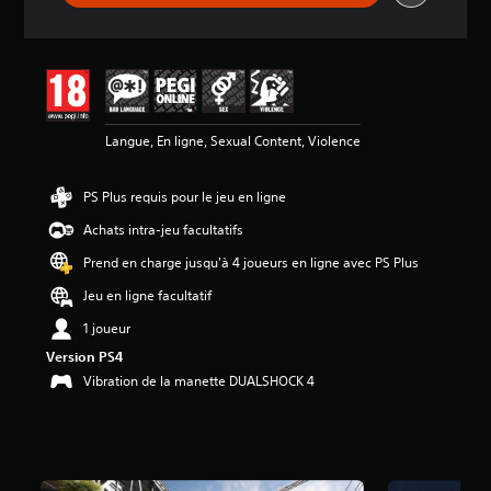
3
7
é
t
o
i
Langue, En ligne, Sexual Content, Violence
l
e
s
PS Plus requis pour le jeu en ligne
s
Achats intra-jeu facultatifs
u
r
Prend en charge jusqu'à 4 joueurs en ligne avec PS Plus
5
(
Jeu en ligne facultatif
1
1 joueur
8
6
Version PS4
Vibration de la manette DUALSHOCK 4
K
a
v
i
s