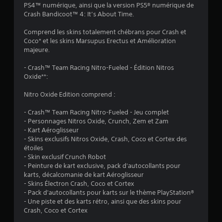
t
PS4™ numérique, ainsi que la version PS5® numérique de
Crash Bandicoot™ 4: It’s About Time.
o
Comprend les skins totalement chébrans pour Crash et
Coco* et les skins Marsupus Erectus et Amélioration
i
majeure.
l
- Crash™ Team Racing Nitro-Fueled - Édition Nitros
Oxide**:
e
Nitro Oxide Edition comprend :
s
- Crash™ Team Racing Nitro-Fueled - Jeu complet
s
- Personnages Nitros Oxide, Crunch, Zem et Zam
- Kart Aéroglisseur
u
- Skins exclusifs Nitros Oxide, Crash, Coco et Cortex des
étoiles
r
- Skin exclusif Crunch Robot
- Peinture de kart exclusive, pack d'autocollants pour
5
karts, décalcomanie de kart Aéroglisseur
- Skins Électron Crash, Coco et Cortex
(
- Pack d'autocollants pour karts sur le thème PlayStation®
- Une piste et des karts rétro, ainsi que des skins pour
2
Crash, Coco et Cortex