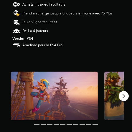
2
Achats intra-jeu facultatifs
8
Prend en charge jusqu'à 8 joueurs en ligne avec PS Plus
é
Jeu en ligne facultatif
t
o
De 1 à 4 joueurs
i
Version PS4
l
Amélioré pour la PS4 Pro
e
s
s
u
r
5
(
2
9
K
a
v
i
s
)