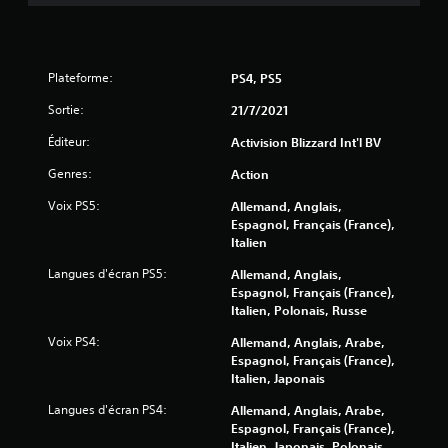
9
8
Plateforme:
PS4, PS5
5
Sortie:
21/7/2021
9
Éditeur:
Activision Blizzard Int'l BV
Genres:
Action
a
Voix PS5:
Allemand, Anglais,
Espagnol, Français (France),
v
Italien
i
Langues d'écran PS5:
Allemand, Anglais,
Espagnol, Français (France),
s
Italien, Polonais, Russe
)
Voix PS4:
Allemand, Anglais, Arabe,
Espagnol, Français (France),
Italien, Japonais
Langues d'écran PS4:
Allemand, Anglais, Arabe,
Espagnol, Français (France),
Italien, Japonais, Polonais,