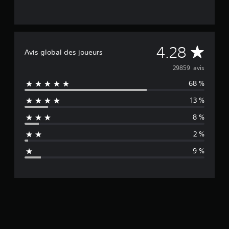
M
4.28
Avis global des joueurs
o
29859 avis
68 %
y
13 %
e
8 %
n
2 %
n
9 %
e
d
e
s