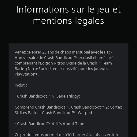
a
Informations sur le jeu et
v
mentions légales
i
s
Venez célébrer 25 ans de chaos marsupial avec le Pack
Anniversaire de Crash Bandicoot™ exclusif et amélioré
:
comprenant l'Édition Nitros Oxide de la Crash™ Team
Racing Nitro-Fueled, en exclusivité pour les joueurs
4
PlayStation®.
.
Inclut :
2
- Crash Bandicoot™ N. Sane Trilogy:
8
Comprend Crash Bandicoot™, Crash Bandicoot™ 2: Cortex
Strikes Back et Crash Bandicoot™: Warped.
- Crash Bandicoot™ 4: It’s About Time:
é
Ce produit vous permet de télécharger à la fois la version