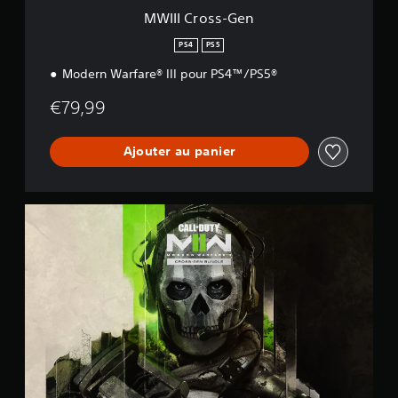
n
MWIII Cross-Gen
PS4
PS5
Modern Warfare® III pour PS4™/PS5®
€79,99
Ajouter au panier
M
W
I
I
C
r
o
s
s
-
G
e