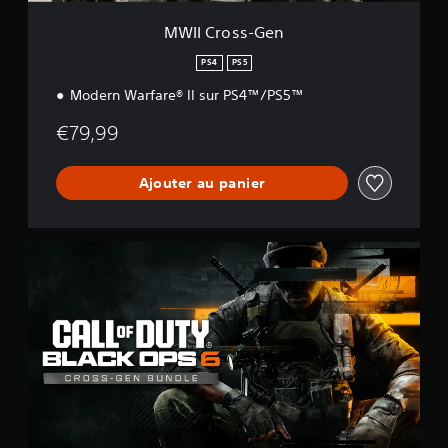
n
MWII Cross-Gen
PS4
PS5
Modern Warfare® II sur PS4™/PS5™
€79,99
Ajouter au panier
B
O
6
C
r
o
s
s
-
G
e