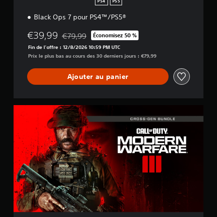
PS4
PS5
Black Ops 7 pour PS4™/PS5®
€39,99
€79,99
Économisez 50 %
Remise par rapport au prix d'origine de €79,99
Fin de l'offre : 12/8/2026 10:59 PM UTC
Prix le plus bas au cours des 30 derniers jours : €79,99
Ajouter au panier
M
W
I
I
I
C
r
o
s
s
-
G
e