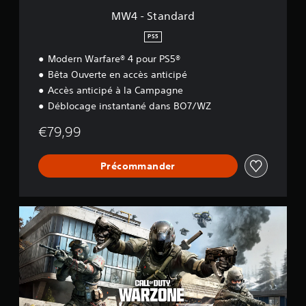
MW4 - Standard
PS5
Modern Warfare® 4 pour PS5®
Bêta Ouverte en accès anticipé
Accès anticipé à la Campagne
Déblocage instantané dans BO7/WZ
€79,99
Précommander
C
a
l
l
o
f
D
u