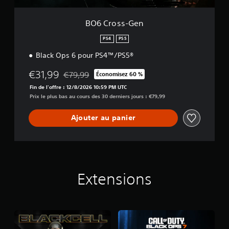
n
BO6 Cross-Gen
PS4
PS5
Black Ops 6 pour PS4™/PS5®
€31,99
€79,99
Économisez 60 %
Remise par rapport au prix d'origine de €79,99
Fin de l'offre : 12/8/2026 10:59 PM UTC
Prix le plus bas au cours des 30 derniers jours : €79,99
Ajouter au panier
Extensions