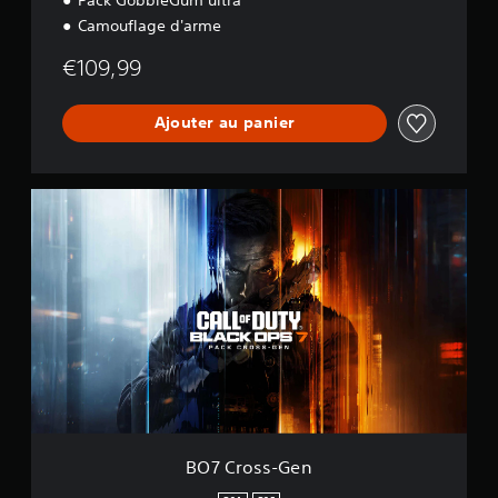
Camouflage d'arme
€109,99
Ajouter au panier
B
O
7
C
r
o
s
s
-
G
e
n
BO7 Cross-Gen