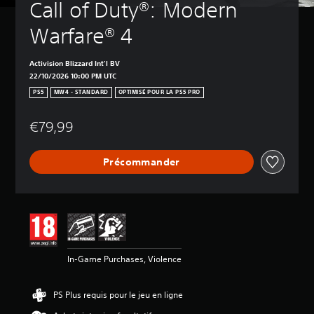
Call of Duty®: Modern 
Warfare® 4
Activision Blizzard Int'l BV
22/10/2026 10:00 PM UTC
PS5
MW4 - STANDARD
OPTIMISÉ POUR LA PS5 PRO
€79,99
Précommander
In-Game Purchases, Violence
PS Plus requis pour le jeu en ligne