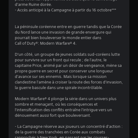
d'arme Ruine dorée.
- Accès anticipé à la Campagne à partir du 16 octobre***
La péninsule coréenne entre en guerre tandis que la Corée
du Nord lance une invasion de grande envergure qui
pourrait bien bouleverser le monde entier dans
Call of Duty®: Modern Warfare® 4.
D'un côté, un groupe de jeunes soldats sud-coréens lutte
pour survivre sur un front qui recule ; de l'autre, le
capitaine Price, animé par un désir de vengeance, mène sa
propre guerre en secret pour conserver une longueur
d'avance sur ses ennemis. Mais lorsque sa mission
clandestine l'amène à croiser la route des forces d'invasion,
la guerre bascule dans une spirale incontrôlable.
Modern Warfare® 4 plonge la série dans un univers plus
sombre et menaçant, où les conséquences et
l'intensification des conflits entraîne l'intrigue vers un
dénouement aussi fort que bouleversant.
- La Campagne réserve aux joueurs un concentré d'action :
de la guerre des tranchées en Corée aux combats
rapprochés à New York, en passant par les courses-