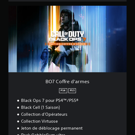
B
O
7
C
o
f
f
r
e
d
'
a
r
m
BO7 Coffre d'armes
e
s
PS4
PS5
Black Ops 7 pour PS4™/PS5®
Black Cell (1 Saison)
Collection d'Opérateurs
Collection Virtuose
Jeton de déblocage permanent
Pack GobbleGum ultra