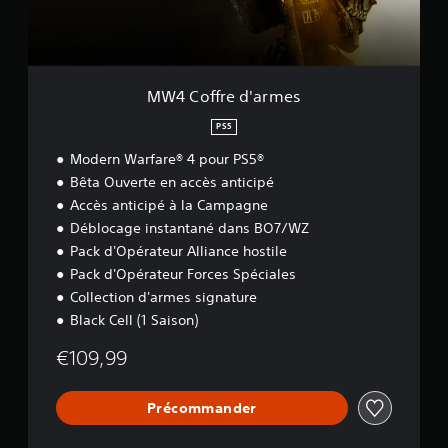
d
'
a
r
m
MW4 Coffre d'armes
e
s
PS5
Modern Warfare® 4 pour PS5®
Bêta Ouverte en accès anticipé
Accès anticipé à la Campagne
Déblocage instantané dans BO7/WZ
Pack d'Opérateur Alliance hostile
Pack d'Opérateur Forces Spéciales
Collection d'armes signature
Black Cell (1 Saison)
€109,99
Précommander