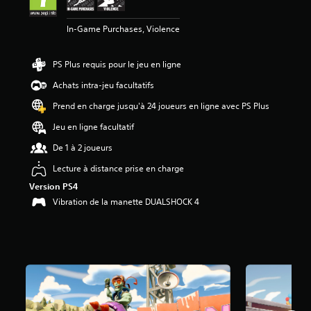
7
In-Game Purchases, Violence
é
t
o
PS Plus requis pour le jeu en ligne
i
Achats intra-jeu facultatifs
l
e
Prend en charge jusqu'à 24 joueurs en ligne avec PS Plus
s
s
Jeu en ligne facultatif
u
De 1 à 2 joueurs
r
5
Lecture à distance prise en charge
(
Version PS4
3
7
Vibration de la manette DUALSHOCK 4
K
a
v
i
s
)