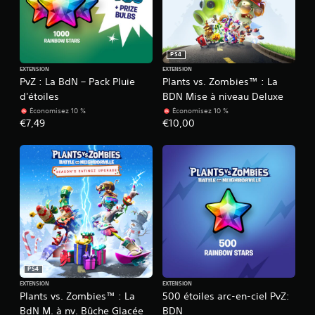
PS4
EXTENSION
EXTENSION
PvZ : La BdN – Pack Pluie
Plants vs. Zombies™ : La
d'étoiles
BDN Mise à niveau Deluxe
Économisez 10 %
Économisez 10 %
€7,49
€10,00
PS4
EXTENSION
EXTENSION
Plants vs. Zombies™ : La
500 étoiles arc-en-ciel PvZ:
BdN M. à nv. Bûche Glacée
BDN