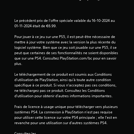
7
1
7
Le précédent prix de l'offre spéciale valable du 16-10-2024 au 
01-11-2024 était de €6.99.
Pour jouer à ce jeu sur une PS5, il est peut-être nécessaire de 
mettre à jour votre système avec la version la plus récente du 
a
logiciel système. Bien que ce jeu soit jouable sur une PS5, il se 
peut que certaines de ses fonctionnalités ne soient disponibles 
v
que sur une PS4. Consultez PlayStation.com/bc pour en savoir 
plus.
i
Le téléchargement de ce produit est soumis aux Conditions 
s
d'utilisation de PlayStation, ainsi qu'à toute autre condition 
spécifique à ce produit. Si vous n'acceptez pas ces conditions, 
)
ne téléchargez pas ce produit. Consultez les Conditions 
d'utilisation pour obtenir d'autres informations importantes.
Frais de licence à usage unique pour télécharger vers plusieurs 
systèmes PS4. La connexion à PlayStation n'est pas requise 
pour utiliser cette licence sur votre PS4 principale ; elle l'est en 
revanche pour une utilisation sur d'autres systèmes PS4.
Consultez les 