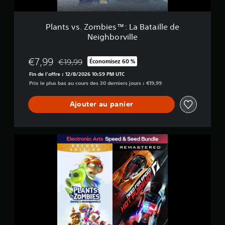
m
h
b
b
i
o
Plants vs. Zombies™: La Bataille de
e
r
Neighborville
s
v
™
i
:
l
€7,99
€19,99
Économisez 60 %
Remise par rapport au prix d'origine de €19,99
L
l
Fin de l'offre : 12/8/2026 10:59 PM UTC
a
e
Prix le plus bas au cours des 30 derniers jours : €19,99
B
É
a
d
t
Ajouter au panier
i
a
t
i
i
l
o
P
l
n
A
e
D
C
d
e
K
e
l
E
N
A
e
N
i
E
g
E
h
D
b