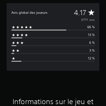
M
4.17
Avis global des joueurs
o
37717 avis
66 %
y
13 %
e
6 %
n
3 %
n
12 %
e
d
e
s
a
Informations sur le jeu et