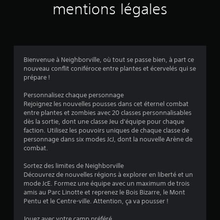
v
mentions légales
i
s
Bienvenue à Neighborville, où tout se passe bien, à part ce
nouveau conflit coniféroce entre plantes et écervelés qui se
:
prépare !
4
Personnalisez chaque personnage
Rejoignez les nouvelles pousses dans cet éternel combat
.
entre plantes et zombies avec 20 classes personnalisables
dès la sortie, dont une classe Jeu d'équipe pour chaque
1
faction. Utilisez les pouvoirs uniques de chaque classe de
personnage dans six modes JcJ, dont la nouvelle Arène de
7
combat.
Sortez des limites de Neighborville
Découvrez de nouvelles régions à explorer en liberté et un
é
mode JcE. Formez une équipe avec un maximum de trois
amis au Parc Linotte et reprenez le Bois Bizarre, le Mont
t
Pentu et le Centre-ville. Attention, ça va pousser !
Jouez avec votre camp préféré