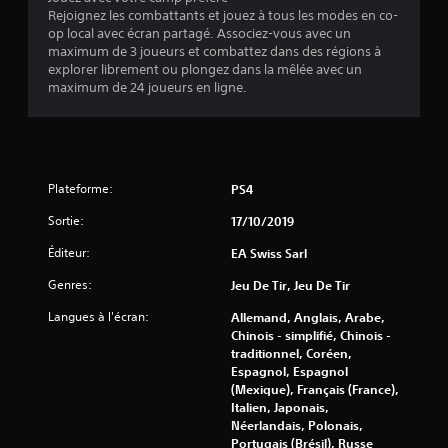
o
Rejoignez les combattants et jouez à tous les modes en co-
op local avec écran partagé. Associez-vous avec un
i
maximum de 3 joueurs et combattez dans des régions à
explorer librement ou plongez dans la mêlée avec un
l
maximum de 24 joueurs en ligne.
e
s
s
Plateforme:
PS4
u
Sortie:
17/10/2019
Éditeur:
EA Swiss Sarl
r
Genres:
Jeu De Tir, Jeu De Tir
5
Langues à l'écran:
Allemand, Anglais, Arabe,
(
Chinois - simplifié, Chinois -
traditionnel, Coréen,
3
Espagnol, Espagnol
(Mexique), Français (France),
7
Italien, Japonais,
Néerlandais, Polonais,
Portugais (Brésil), Russe