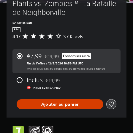
Plants vs. Zombies™: La Bataille 
de Neighborville
EA Swiss Sarl
PS4
4.17
37 K avis
M
o
y
e
€7,99
€19,99
Économisez 60 %
n
Remise par rapport au prix d'origine de €19,
n
Fin de l'offre : 12/8/2026 10:59 PM UTC
e
Prix le plus bas au cours des 30 derniers jours : €19,99
d
Inclus
e
€19,99
Remise par rapport au prix d'origine de €19,
s
Inclus avec EA Play
a
v
i
Ajouter au panier
s
:
4
.
1