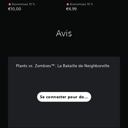
Économisez 10 %
Économisez 10 %
€10,00
€4,99
Avis
Plants vs. Zombies™: La Bataille de Neighborville
Se connecter pour donner un avis