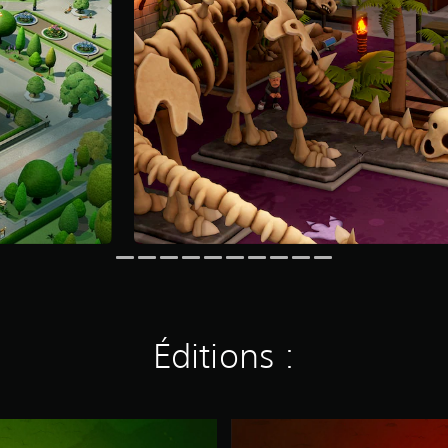
Éditions :
E
x