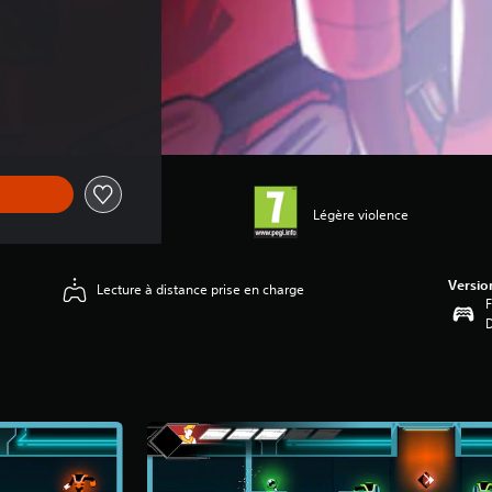
Légère violence
Versio
Lecture à distance prise en charge
F