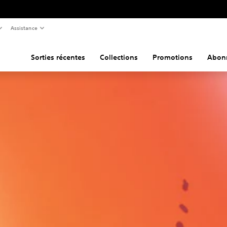
Assistance
Sorties récentes
Collections
Promotions
Abon