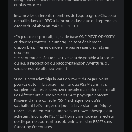
s
et plus encore !
s
Incarnez les différents membres de l'équipage de Chapeau
de paille dans un RPG à la formule classique qui reprend les
u
décors du célèbre animé ONE PIECE !
r
*En plus de ce produit, le jeu de base ONE PIECE ODYSSEY
et d'autres contenus numériques sont également
5
disponibles. Prenez garde à ne pas réaliser d'achats en
doublon.
(
*Le contenu de l'édition Deluxe sera disponible à la sortie
du jeu, à l'exception du pack d'extension Aventure, qui
7
sera accessible ultérieurement.
4
Si vous possédez déjà la version PS4™ de ce jeu, vous
pouvez obtenir la version numérique PS5™ sans frais
2
supplémentaires et sans avoir besoin d'acheter ce produit.
Les détenteurs d'une version PS4™ physique doivent
4
l'insérer dans la console PS5™ à chaque fois qu'ils
souhaitent télécharger ou jouer à la version numérique
PS5™. Les détenteurs d'une version PS4™ physique qui
achètent la console PS5™ Édition numérique sans lecteur
a
de disque ne pourront pas obtenir la version PS5™ sans
frais supplémentaires.