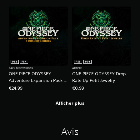
PS5
PS4
PS5
PS4
PACK D'EXTENSIONS
ARTICLE
ONE PIECE ODYSSEY
ONE PIECE ODYSSEY Drop
Adventure Expansion Pack +
Rate Up Petit Jewelry
100,000 Berries
€24,99
€0,99
Afficher plus
Avis