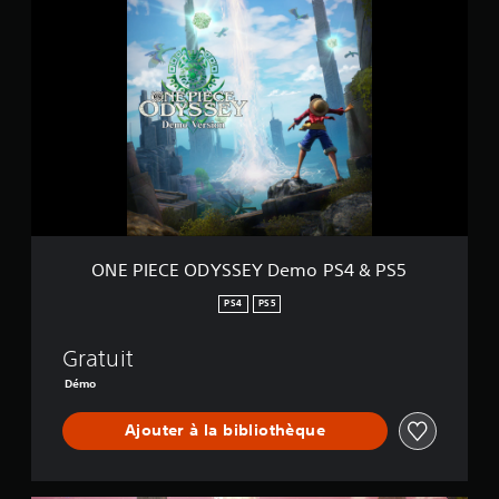
N
E
P
I
E
C
E
O
D
Y
S
S
E
ONE PIECE ODYSSEY Demo PS4 & PS5
Y
D
PS4
PS5
e
m
Gratuit
o
P
Démo
S
4
Ajouter à la bibliothèque
&
P
S