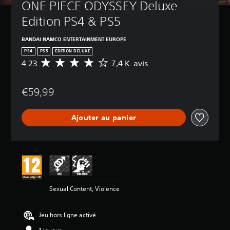
ONE PIECE ODYSSEY Deluxe 
Edition PS4 & PS5
BANDAI NAMCO ENTERTAINMENT EUROPE
PS4
PS5
ÉDITION DELUXE
4.23
7,4 K avis
M
o
y
€59,99
e
n
n
Ajouter au panier
e
d
e
s
a
v
i
s
Sexual Content, Violence
:
4
Jeu hors ligne activé
.
2