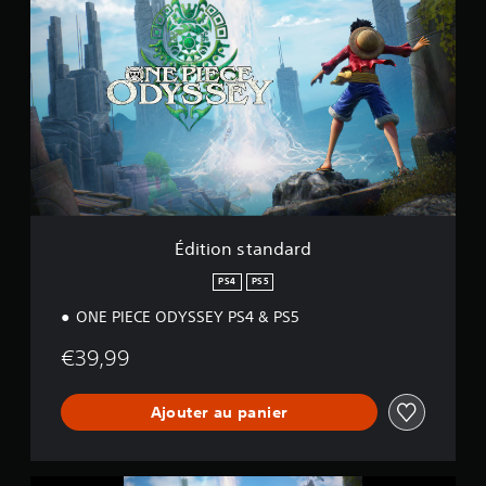
)
d
i
t
i
o
n
s
t
a
n
d
a
r
Édition standard
d
PS4
PS5
ONE PIECE ODYSSEY PS4 & PS5
€39,99
Ajouter au panier
O