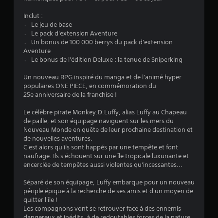
:
Inclut :
4
〮 Le jeu de base
〮 Le pack d'extension Aventure
.
〮 Un bonus de 100 000 berrys du pack d'extension
Aventure
2
〮 Le bonus de l'édition Deluxe : la tenue de Sniperking
3
Un nouveau RPG inspiré du manga et de l'animé hyper
populaires ONE PIECE, en commémoration du
25e anniversaire de la franchise !
é
Le célèbre pirate Monkey.D.Luffy, alias Luffy au Chapeau
de paille, et son équipage naviguent sur les mers du
t
Nouveau Monde en quête de leur prochaine destination et
de nouvelles aventures.
o
C'est alors qu'ils sont happés par une tempête et font
naufrage. Ils s'échouent sur une île tropicale luxuriante et
encerclée de tempêtes aussi violentes qu'incessantes...
i
Séparé de son équipage, Luffy embarque pour un nouveau
l
périple épique à la recherche de ses amis et d'un moyen de
quitter l'île !
e
Les compagnons vont se retrouver face à des ennemis
dangereux et inédits, à de redoutables forces de la nature