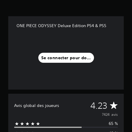
ONE PIECE ODYSSEY Deluxe Edition PS4 & PS5
Se connecter pour donner un avis
M
4.23
Avis global des joueurs
o
7424 avis
65 %
y