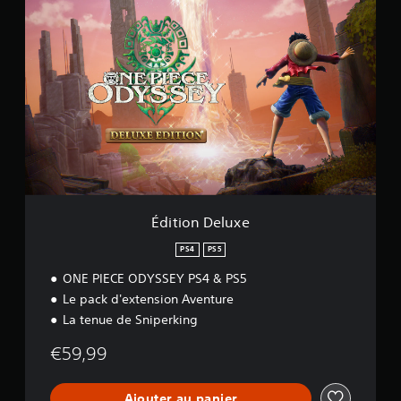
5
É
d
i
t
i
o
n
D
e
l
u
x
e
Édition Deluxe
PS4
PS5
ONE PIECE ODYSSEY PS4 & PS5
Le pack d'extension Aventure
La tenue de Sniperking
€59,99
Ajouter au panier