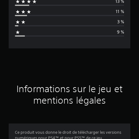
13 %
e
11 %
n
3 %
n
9 %
e
d
e
s
a
Informations sur le jeu et
v
mentions légales
i
s
Ce produit vous donne le droit de télécharger les versions
numériques pour PS4™ et pour PS5™ de ce jeu.