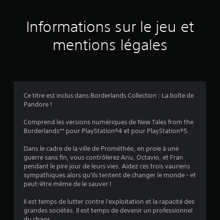
s
a
Informations sur le jeu et
v
mentions légales
i
s
Ce titre est inclus dans Borderlands Collection : La boîte de
Pandore !
:
Comprend les versions numériques de New Tales from the
3
Borderlands** pour PlayStation®4 et pour PlayStation®5.
.
Dans le cadre de la ville de Prométhée, en proie à une
guerre sans fin, vous contrôlerez Anu, Octavio, et Fran
0
pendant le pire jour de leurs vies. Aidez ces trois vauriens
sympathiques alors qu'ils tentent de changer le monde - et
3
peut-être même de le sauver !
Il est temps de lutter contre l'exploitation et la rapacité des
grandes sociétés. Il est temps de devenir un professionnel
du chaos.