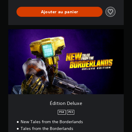
Ajouter au panier
É
d
i
t
i
o
n
D
e
l
u
x
e
Édition Deluxe
PS4
PS5
New Tales from the Borderlands
Tales from the Borderlands