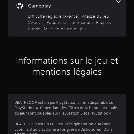
m
p
Gameplay
e
(
e
t
l
Difficulté réglable (Avancé), Vitesse du jeu
t
4
s
(Avancé), Rappel des commandes, Rappels
a
t
n
tutoriel, Mise en pause du jeu
6
t
u
d
t
7
'
o
i
8
r
n
i
Informations sur le jeu et
v
e
e
mentions légales
l
r
a
s
V
e
o
v
r
u
l
s
i
e
p
DEATHLOOP est un jeu PlayStation 5, non disponible sur
s
o
s
PlayStation 4. Cependant, les “Titres de la bande originale
j
u
du jeu” sont jouables sur PlayStation 5 et PlayStation 4.
o
v
)
y
e
DEATHLOOP est un FPS nouvelle génération d'Arkane
s
z
Lyon, le studio acclamé à l'origine de Dishonored. Dans
t
c