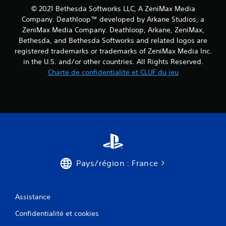
n
© 2021 Bethesda Softworks LLC, A ZeniMax Media
n
é
u
Company. Deathloop™ developed by Arkane Studios, a
m
s
ZeniMax Media Company. Deathloop, Arkane, ZeniMax,
a
s
Bethesda, and Bethesda Softworks and related logos are
t
a
registered trademarks or trademarks of ZeniMax Media Inc.
i
n
q
in the U.S. and/or other countries. All Rights Reserved.
s
u
Charte de confidentialité et CLUF du jeu
a
e
v
(
o
j
i
e
r
u
à
h
a
o
p
r
p
s
u
l
Pays/région : France
y
i
e
g
r
n
s
e
Assistance
u
u
r
Confidentialité et cookies
n
p
i