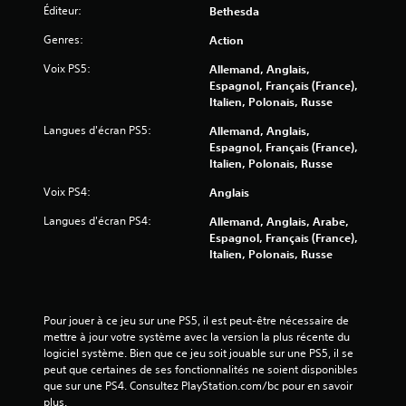
u
e
Éditeur:
Bethesda
l
r
e
Genres:
Action
s
j
t
Voix PS5:
Allemand, Anglais,
e
o
Espagnol, Français (France),
u
u
Italien, Polonais, Russe
e
c
n
Langues d'écran PS5:
Allemand, Anglais,
h
p
Espagnol, Français (France),
e
a
Italien, Polonais, Russe
s
u
s
V
Voix PS4:
Anglais
e
o
à
Langues d'écran PS4:
Allemand, Anglais, Arabe,
u
t
Espagnol, Français (France),
s
o
Italien, Polonais, Russe
p
u
o
t
u
m
v
o
Pour jouer à ce jeu sur une PS5, il est peut-être nécessaire de 
e
m
mettre à jour votre système avec la version la plus récente du 
z
e
logiciel système. Bien que ce jeu soit jouable sur une PS5, il se 
j
n
peut que certaines de ses fonctionnalités ne soient disponibles 
o
t
que sur une PS4. Consultez PlayStation.com/bc pour en savoir 
u
d
plus.
e