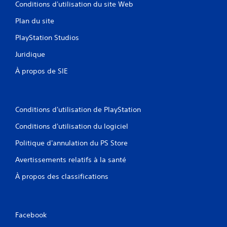
l
Conditions d'utilisation du site Web
q
u
u
s
Plan du site
e
i
m
e
PlayStation Studios
e
u
n
Juridique
r
t
s
)
À propos de SIE
t
.
o
u
c
Conditions d'utilisation de PlayStation
h
e
Conditions d'utilisation du logiciel
s
à
Politique d'annulation du PS Store
l
a
Avertissements relatifs à la santé
f
o
À propos des classifications
i
s
o
u
Facebook
l