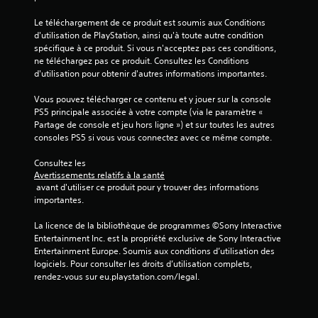
u
r
r
Le téléchargement de ce produit est soumis aux Conditions 
a
a
d'utilisation de PlayStation, ainsi qu'à toute autre condition 
u
n
spécifique à ce produit. Si vous n'acceptez pas ces conditions, 
j
t
ne téléchargez pas ce produit. Consultez les Conditions 
e
l
d'utilisation pour obtenir d'autres informations importantes.
u
e
e
g
Vous pouvez télécharger ce contenu et y jouer sur la console 
t
a
PS5 principale associée à votre compte (via le paramètre « 
n
m
Partage de console et jeu hors ligne ») et sur toutes les autres 
a
e
consoles PS5 si vous vous connectez avec ce même compte.
v
p
i
l
Consultez les 
g
a
Avertissements relatifs à la santé
u
y
 avant d'utiliser ce produit pour y trouver des informations 
e
o
importantes.
r
u
d
e
La licence de la bibliothèque de programmes ©Sony Interactive 
a
n
Entertainment Inc. est la propriété exclusive de Sony Interactive 
n
m
Entertainment Europe. Soumis aux conditions d’utilisation des 
s
o
logiciels. Pour consulter les droits d’utilisation complets, 
l
d
rendez-vous sur eu.playstation.com/legal.
e
e
s
c
m
i
e