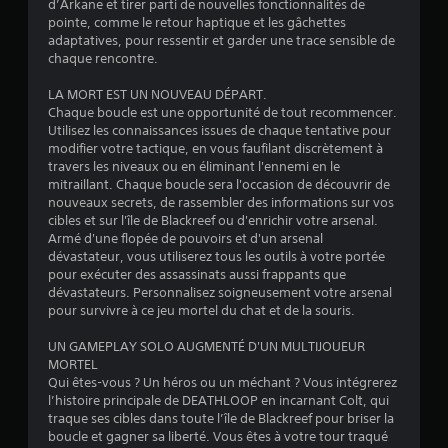
o
d’Arkane et tirer parti de nouvelles fonctionnalités de
l
u
pointe, comme le retour haptique et les gâchettes
a
adaptatives, pour ressentir et garder une trace sensible de
a
y
chaque rencontre.
b
à
t
l
LA MORT EST UN NOUVEAU DÉPART.
o
e
Chaque boucle est une opportunité de tout recommencer.
u
s
Utilisez les connaissances issues de chaque tentative pour
t
a
modifier votre tactique, en vous faufilant discrètement à
m
n
travers les niveaux ou en éliminant l'ennemi en le
o
s
mitraillant. Chaque boucle sera l'occasion de découvrir de
m
a
nouveaux secrets, de rassembler des informations sur vos
e
cibles et sur l'île de Blackreef ou d'enrichir votre arsenal.
v
n
Armé d'une flopée de pouvoirs et d'un arsenal
o
t
dévastateur, vous utiliserez tous les outils à votre portée
.
i
pour exécuter des assassinats aussi frappants que
r
dévastateurs. Personnalisez soigneusement votre arsenal
à
M
pour survivre à ce jeu mortel du chat et de la souris.
a
i
p
UN GAMEPLAY SOLO AUGMENTÉ D'UN MULTIJOUEUR
s
p
MORTEL
e
u
Qui êtes-vous ? Un héros ou un méchant ? Vous intégrerez
e
l’histoire principale de DEATHLOOP en incarnant Colt, qui
y
n
traque ses cibles dans toute l’île de Blackreef pour briser la
e
p
boucle et gagner sa liberté. Vous êtes à votre tour traqué
r