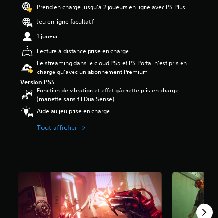
e
h
e
l
u
0
Prend en charge jusqu'à 2 joueurs en ligne avec PS Plus
l
a
z
i
s
9
e
Jeu en ligne facultatif
q
r
s
o
s
u
e
e
n
é
1 joueur
c
e
c
r
t
t
o
s
o
l
s
o
Lecture à distance prise en charge
d
o
n
e
o
i
e
Le streaming dans le cloud PS5 et PS Portal n'est pris en
r
f
n
u
l
s
charge qu'avec un abonnement Premium
t
i
i
s
e
c
Version PS5
i
g
v
-
s
o
Fonction de vibration et effet gâchette pris en charge
e
u
e
t
s
u
(manette sans fil DualSense)
a
r
a
i
u
l
u
e
u
Aide au jeu prise en charge
t
r
e
d
r
d
r
5
u
i
l
e
Tout afficher
é
(
r
o
e
d
s
4
p
.
s
i
.
,
o
c
f
6
u
o
f
A
r
S
m
i
K
j
u
o
m
c
o
d
a
u
u
a
u
i
n
l
s
v
e
d
t
o
i
-
r
e
é
m
s