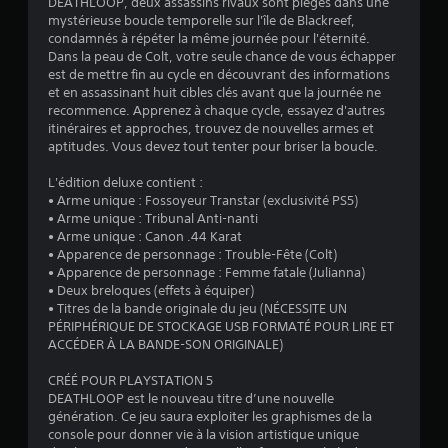
DEATHLOOP, deux assassins rivaux sont piégés dans une
i
o
mystérieuse boucle temporelle sur l'île de Blackreef,
c
n
condamnés à répéter la même journée pour l'éternité.
k
s
Dans la peau de Colt, votre seule chance de vous échapper
s
u
est de mettre fin au cycle en découvrant des informations
v
l
et en assassinant huit cibles clés avant que la journée ne
o
t
recommence. Apprenez à chaque cycle, essayez d'autres
u
e
itinéraires et approches, trouvez de nouvelles armes et
s
r
aptitudes. Vous devez tout tenter pour briser la boucle.
s
l
o
e
L'édition deluxe contient :
n
t
• Arme unique : Fossoyeur Transtar (exclusivité PS5)
t
u
• Arme unique : Tribunal Anti-nanti
p
t
• Arme unique : Canon .44 Karat
r
o
• Apparence de personnage : Trouble-Fête (Colt)
o
r
• Apparence de personnage : Femme fatale (Julianna)
p
i
• Deux breloques (effets à équiper)
o
e
• Titres de la bande originale du jeu (NÉCESSITE UN
s
l
PÉRIPHÉRIQUE DE STOCKAGE USB FORMATÉ POUR LIRE ET
é
d
ACCÉDER À LA BANDE-SON ORIGINALE)
e
u
s
g
CRÉÉ POUR PLAYSTATION 5
.
a
DEATHLOOP est le nouveau titre d’une nouvelle
m
génération. Ce jeu saura exploiter les graphismes de la
e
J
console pour donner vie à la vision artistique unique
p