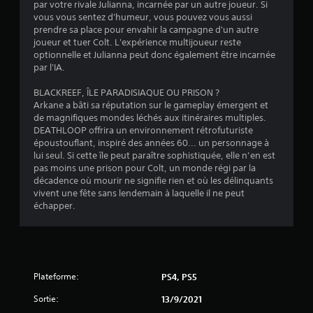
a
par votre rivale Julianna, incarnée par un autre joueur. Si
s
u
vous vous sentez d'humeur, vous pouvez vous aussi
i
s
prendre sa place pour envahir la campagne d'un autre
m
e
joueur et tuer Colt. L'expérience multijoueur reste
u
optionnelle et Julianna peut donc également être incarnée
d
l
par l'IA.
u
t
j
BLACKREEF, ÎLE PARADISIAQUE OU PRISON ?
a
e
Arkane a bâti sa réputation sur le gameplay émergent et
n
u
de magnifiques mondes léchés aux itinéraires multiples.
é
V
DEATHLOOP offrira un environnement rétrofuturiste
m
o
époustouflant, inspiré des années 60... un personnage à
e
u
lui seul. Si cette île peut paraître sophistiquée, elle n’en est
n
s
pas moins une prison pour Colt, un monde régi par la
t
p
décadence où mourir ne signifie rien et où les délinquants
s
o
vivent une fête sans lendemain à laquelle il ne peut
u
u
échapper.
v
r
e
p
z
l
m
u
e
s
Plateforme:
PS4, PS5
t
i
t
Sortie:
13/9/2021
e
r