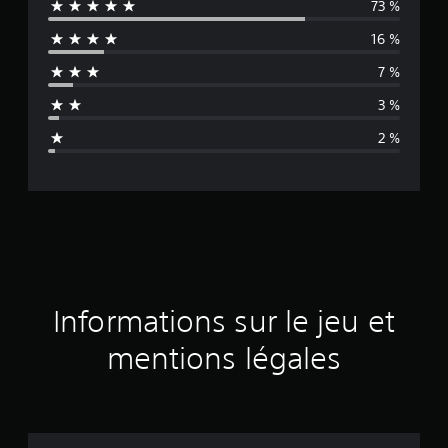
73 %
y
16 %
e
7 %
n
3 %
n
2 %
e
d
e
s
a
Informations sur le jeu et
v
mentions légales
i
s