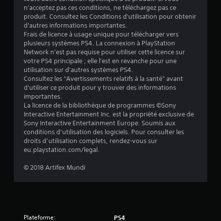
e
n'acceptez pas ces conditions, ne téléchargez pas ce
produit. Consultez les Conditions d'utilisation pour obtenir
s
d'autres informations importantes.
Frais de licence à usage unique pour télécharger vers
s
plusieurs systèmes PS4. La connexion à PlayStation
Network n'est pas requise pour utiliser cette licence sur
u
votre PS4 principale ; elle l'est en revanche pour une
utilisation sur d'autres systèmes PS4.
r
Consultez les "Avertissements relatifs à la santé" avant
d'utiliser ce produit pour y trouver des informations
5
importantes.
La licence de la bibliothèque de programmes ©Sony
(
Interactive Entertainment Inc. est la propriété exclusive de
Sony Interactive Entertainment Europe. Soumis aux
3
conditions d’utilisation des logiciels. Pour consulter les
droits d’utilisation complets, rendez-vous sur
9
eu.playstation.com/legal.
8
© 2018 Artifex Mundi
a
Plateforme:
PS4