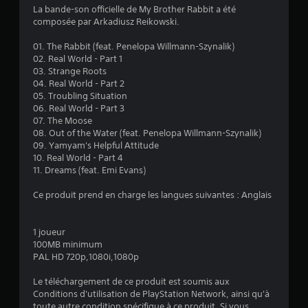
La bande-son officielle de My Brother Rabbit a été
composée par Arkadiusz Reikowski.
:
01. The Rabbit (feat. Penelopa Willmann-Szynalik)
4
02. Real World - Part 1
03. Strange Roots
.
04. Real World - Part 2
05. Troubling Situation
5
06. Real World - Part 3
07. The Moose
6
08. Out of the Water (feat. Penelopa Willmann-Szynalik)
09. Yamyam's Helpful Attitude
10. Real World - Part 4
11. Dreams (feat. Emi Evans)
é
Ce produit prend en charge les langues suivantes : Anglais
t
o
1 joueur
100MB minimum
PAL HD 720p,1080i,1080p
i
Le téléchargement de ce produit est soumis aux
l
Conditions d'utilisation de PlayStation Network, ainsi qu'à
toute autre condition spécifique à ce produit. Si vous