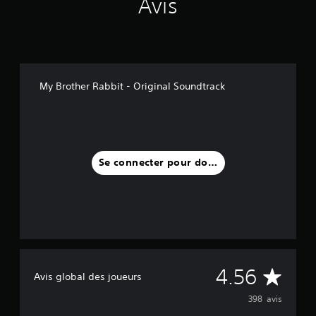
Avis
My Brother Rabbit - Original Soundtrack
Se connecter pour donner un avis
M
4.56
Avis global des joueurs
o
398 avis