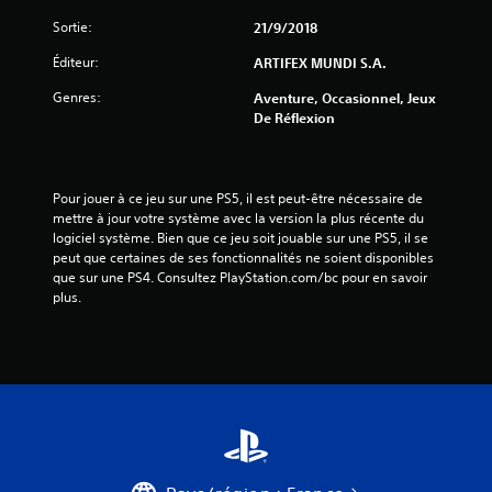
v
Sortie:
21/9/2018
i
Éditeur:
ARTIFEX MUNDI S.A.
s
Genres:
Aventure, Occasionnel, Jeux
)
De Réflexion
Pour jouer à ce jeu sur une PS5, il est peut-être nécessaire de 
mettre à jour votre système avec la version la plus récente du 
logiciel système. Bien que ce jeu soit jouable sur une PS5, il se 
peut que certaines de ses fonctionnalités ne soient disponibles 
que sur une PS4. Consultez PlayStation.com/bc pour en savoir 
plus.