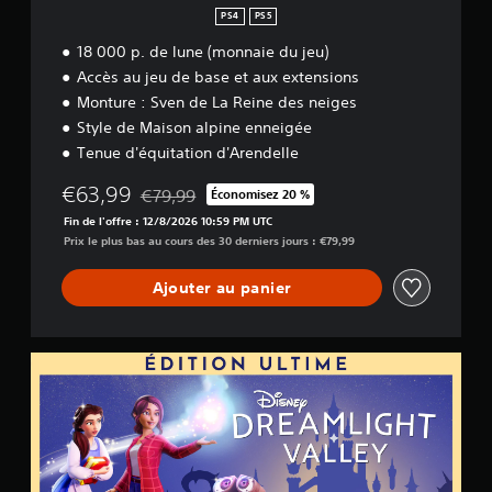
PS4
PS5
18 000 p. de lune (monnaie du jeu)
Accès au jeu de base et aux extensions
Monture : Sven de La Reine des neiges
Style de Maison alpine enneigée
Tenue d'équitation d'Arendelle
€63,99
€79,99
Économisez 20 %
Remise par rapport au prix d'origine de €79,99
Fin de l'offre : 12/8/2026 10:59 PM UTC
Prix le plus bas au cours des 30 derniers jours : €79,99
Ajouter au panier
É
d
i
t
i
o
n