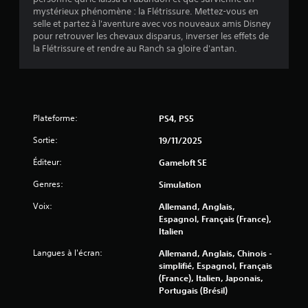
e
mystérieux phénomène : la Flétrissure. Mettez-vous en
selle et partez à l'aventure avec vos nouveaux amis Disney
s
pour retrouver les chevaux disparus, inverser les effets de
la Flétrissure et rendre au Ranch sa gloire d'antan.
s
u
r
Plateforme:
PS4, PS5
5
Sortie:
19/11/2025
(
Éditeur:
Gameloft SE
6
Genres:
Simulation
0
Voix:
Allemand, Anglais,
Espagnol, Français (France),
3
Italien
Langues à l'écran:
Allemand, Anglais, Chinois -
8
simplifié, Espagnol, Français
(France), Italien, Japonais,
Portugais (Brésil)