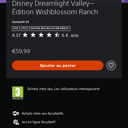
Disney Dreamlight Valley—
Édition Wishblossom Ranch
Gameloft SE
PS4
PS5
ÉDITION WISHBLOSSOM RANCH
4.37
6 K avis
M
o
y
€59,99
e
n
n
Ajouter au panier
e
d
e
s
a
Achats intra-jeu, Les utilisateurs interagissent
v
i
s
:
Achats intra-jeu facultatifs
4
Jeu en ligne facultatif
.
3