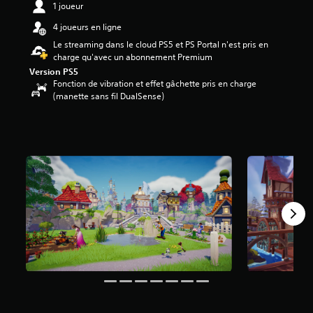
1 joueur
7
4 joueurs en ligne
é
Le streaming dans le cloud PS5 et PS Portal n'est pris en
t
charge qu'avec un abonnement Premium
o
Version PS5
i
Fonction de vibration et effet gâchette pris en charge
l
(manette sans fil DualSense)
e
s
s
u
r
5
(
6
K
a
v
i
s
)