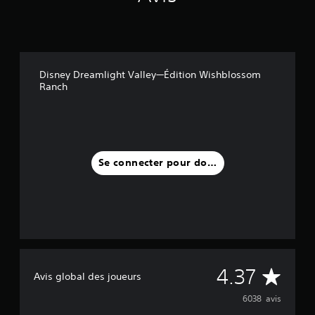
Disney Dreamlight Valley—Édition Wishblossom
Ranch
Se connecter pour donner un avis
M
4.37
Avis global des joueurs
o
6038 avis