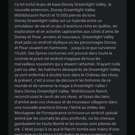
Ce lot inclut le jeu de base Disney Dreamlight Valley, la
nouvelle extension, Disney Dreamlight Valley:
:
Wishblossom Ranch et 13 000 pierres de lune.
Disney Dreamlight Valley est un hybride entre un
4
simulateur de vie et un jeu d'aventure riche en quêtes, en
exploration et en activités captivantes aux côtés d'amis de
.
Disney et Pixar, anciens et nouveaux. Dreamlight Valley
était jadis un endroit idyllique où les personnages Disney
3
et Pixar vivaient en harmonie... jusqu'à ce que survienne
l'Oubli. Des Épines nocturnes ont poussé dans toute la
7
contrée et privé cet endroit magique de tous les
merveilleux souvenirs qui y étaient rattachés. N'ayant nulle
part où aller, les habitants désespérés de Dreamlight Valley
se sont enfermés à double tour dans le Château des rêves.
é
À présent, c'est à vous de découvrir les histoires de ce
monde et de ramener la magie à Dreamlight Valley !
t
Dans Disney Dreamlight Valley: Wishblossom Ranch,
reconstruisez le ranch de vos rêves, et tissez des liens
o
d'amitié avec vos chevaux et de nouveaux villageois dans
une nouvelle aventure Disney ! Niché au milieu des
Montagnes de Florespérance se trouve un endroit spécial
i
animé par les souhaits les plus profonds, où les chevaux
gambadent en toute liberté et les écuries sont pleines de
l
vie. C'était jusqu'à ce que le Ranch tombe aux mains d'une
personne qui le laissa à l'abandon et que survienne un