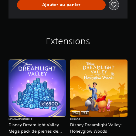
s
Ajouter au panier
Extensions
PS5
PS4
MONNAIE VIRTUELLE
ÉPISODE
Disney Dreamlight Valley -
Disney Dreamlight Valley:
Méga pack de pierres de
Honeyglow Woods