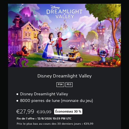
D
i
s
n
e
y
D
r
e
a
m
l
i
g
Disney Dreamlight Valley
h
t
PS4
PS5
V
Disney Dreamlight Valley
a
l
8000 pierres de lune (monnaie du jeu)
l
e
€27,99
€39,99
Économisez 30 %
Remise par rapport au prix d'origine de €39,99
y
Fin de l'offre : 12/8/2026 10:59 PM UTC
Prix le plus bas au cours des 30 derniers jours : €39,99