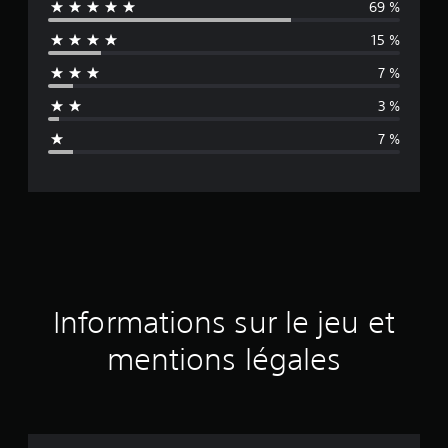
69 %
y
15 %
e
7 %
n
3 %
n
7 %
e
d
e
s
a
Informations sur le jeu et
v
mentions légales
i
s