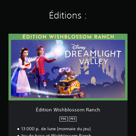
Éditions :
É
d
i
t
i
o
n
W
i
s
h
b
l
o
Édition Wishblossom Ranch
s
s
PS4
PS5
o
13 000 p. de lune (monnaie du jeu)
m
R
Jeu de base et Wishblossom Ranch