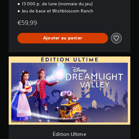
13 000 p. de lune (monnaie du jeu)
m
R
Jeu de base et Wishblossom Ranch
a
n
€59,99
c
h
Ajouter au panier
É
d
i
t
i
o
n
U
l
t
i
m
e
Édition Ultime