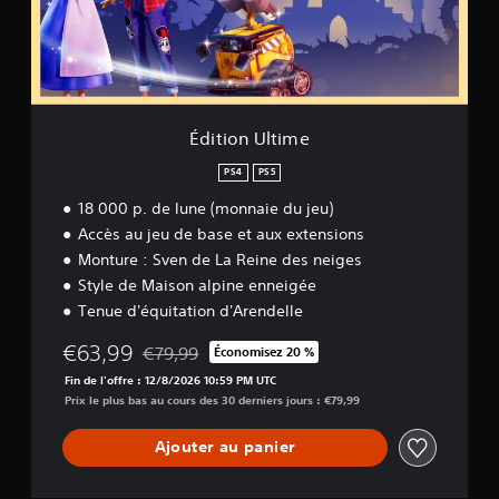
U
l
t
i
m
e
Édition Ultime
PS4
PS5
18 000 p. de lune (monnaie du jeu)
Accès au jeu de base et aux extensions
Monture : Sven de La Reine des neiges
Style de Maison alpine enneigée
Tenue d'équitation d'Arendelle
€63,99
€79,99
Économisez 20 %
Remise par rapport au prix d'origine de €79,99
Fin de l'offre : 12/8/2026 10:59 PM UTC
Prix le plus bas au cours des 30 derniers jours : €79,99
Ajouter au panier