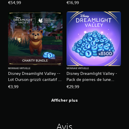
lune saisonnier - 16 500
€54,99
€16,99
MONNAIE VIRTUELLE
MONNAIE VIRTUELLE
Disney Dreamlight Valley --
Disney Dreamlight Valley -
Lot Ourson grizzli caritatif --
Pack de pierres de lune
800 pierres de lune
géant saisonnier - 8500
€3,99
€29,99
Afficher plus
Avis