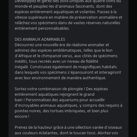
Développez et gérez des zoos uniques aux quatre coins du
monde et peuplez-les d’animaux fascinants, dont des
espèces entièrement aquatiques et volantes. Passez à la
vitesse supérieure en matière de préservation animalière et
relâchez vos spécimens dans de vastes réserves naturelles
entièrement personnalisables.
DES ANIMAUX ADMIRABLES
Découvrez une nouvelle ère de réalisme animalier et
admirez des espèces emblématiques, telles que le lion
d’Afrique et le chimpanzé verus, aux côtés de spécimens
inédits, tous recréés avec un niveau de fidélité
inégalé. Construisez également de magnifiques habitats
dans lesquels vos spécimens s’épanouiront et interagiront
avec leur environnement de manière authentique.
Sortez votre combinaison de plongée ! Des espèces
entièrement aquatiques rejoignent le grand
bain ! Personnalisez des aquariums pour accueillir
d’incroyables animaux aquatiques, y compris des requins à
pointes noires, des tortues imbriquées, et bien plus
encore !
Prenez de la hauteur grâce à une sélection variée d’oiseaux
aux couleurs éclatantes, dont le toucan toco. Abritez vos