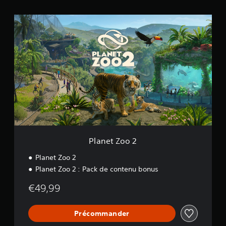
P
l
a
n
e
t
Z
o
o
2
Planet Zoo 2
Planet Zoo 2
Planet Zoo 2 : Pack de contenu bonus
€49,99
Précommander