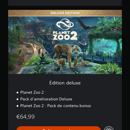
É
d
i
t
i
o
n
d
e
l
u
x
e
Édition deluxe
Planet Zoo 2
Pack d’amélioration Deluxe
Planet Zoo 2 : Pack de contenu bonus
€64,99