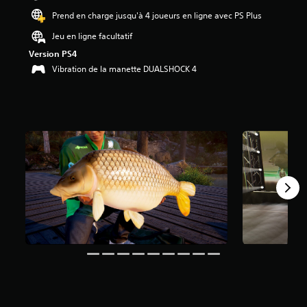
0
Prend en charge jusqu'à 4 joueurs en ligne avec PS Plus
8
Jeu en ligne facultatif
é
Version PS4
t
Vibration de la manette DUALSHOCK 4
o
i
l
e
s
s
u
r
5
(
1
,
5
K
a
v
i
s