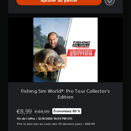
Ajouter au panier
u
r
+
F
T
i
h
s
e
h
C
i
a
n
t
g
c
S
h
i
:
m
C
W
a
o
r
r
p
l
&
Fishing Sim World®: Pro Tour Collector's
d
C
Edition
®
o
:
a
P
r
€8,99
€44,99
Économisez 80 %
Remise par rapport au prix d'origine de €44,99
r
s
Fin de l'offre : 12/8/2026 10:59 PM UTC
o
e
Prix le plus bas au cours des 30 derniers jours : €44,99
T
o