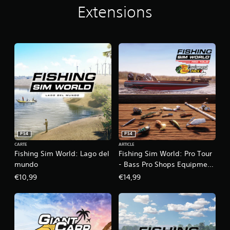
Extensions
PS4
PS4
CARTE
ARTICLE
Fishing Sim World: Lago del
Fishing Sim World: Pro Tour
mundo
- Bass Pro Shops Equipment
Pack
€10,99
€14,99