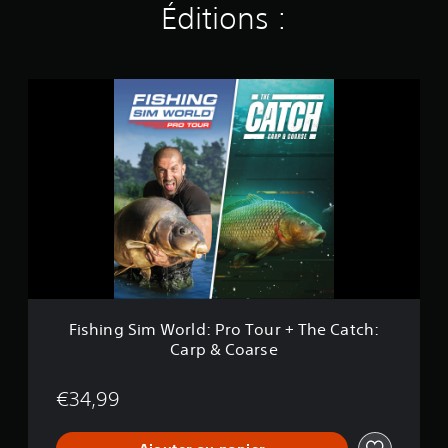
Éditions :
)
F
i
s
h
i
n
g
S
i
m
W
o
r
l
Fishing Sim World: Pro Tour + The Catch:
d
Carp & Coarse
:
P
r
€34,99
o
T
o