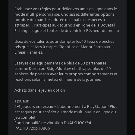
0
Établissez vos règles pour défier vos amis en ligne dans le
mode multi personnalisé. Choisissez différentes options :
8
nombre de manches, durée des matchs, espèces à
attraper... Participez aux tournois en ligne de la Dovetail
Fishing League et tentez de devenir le « Pêcheur du mois ».
é
Usez de vos talents pour dompter les 10 lieux de pêches
tels que les lacs à carpes Gigantica et Manor Farm aux
t
Linear Fisheries.
o
Essayez des équipements de plus de 50 partenaires
comme Korda ou RidgeMonkey et attrapez plus de 29
espèces de poisson avec leurs propres comportements et
i
réactions selon la météo et l'heure de la journée.
l
Achats dans le jeu en option
e
1 joueur
2-4 joueurs en réseau - L'abonnement à PlayStation®Plus
s
est requis pour accéder au mode multijoueur en ligne du
jeu complet
s
Fonctionnalité de vibration DUALSHOCK®4
PAL HD 720p,1080p
u