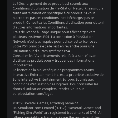
Le téléchargement de ce produit est soumis aux
r
Conditions d'utilisation de PlayStation Network, ainsi qu'à
toute autre condition spécifique à ce produit. Si vous
5
n'acceptez pas ces conditions, ne téléchargez pas ce
produit. Consultez les Conditions d'utilisation pour obtenir
(
d'autres informations importantes.
Frais de licence à usage unique pour télécharger vers
1
plusieurs systèmes PS4. La connexion à PlayStation
Network n'est pas requise pour utiliser cette licence sur
5
votre PS4 principale ; elle l'est en revanche pour une
utilisation sur d'autres systèmes PS4.
6
Consultez les "Avertissements relatifs à la santé" avant
d'utiliser ce produit pour y trouver des informations
6
importantes.
La licence de la bibliothèque de programmes ©Sony
Interactive Entertainment Inc. est la propriété exclusive de
Sony Interactive Entertainment Europe. Soumis aux
a
conditions d’utilisation des logiciels. Pour consulter les
droits d’utilisation complets, rendez-vous sur
v
eu.playstation.com/legal.
i
©2019 Dovetail Games, a trading name of
RailSimulator.com Limited (“DTG”). 'Dovetail Games' and
s
“Fishing Sim World” are registered trademarks of DTG. All
other copyrights or trademarks are the property of their