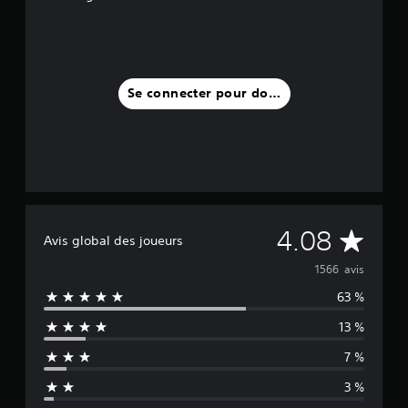
Se connecter pour donner un avis
M
4.08
Avis global des joueurs
o
1566 avis
63 %
y
13 %
e
7 %
n
3 %
n