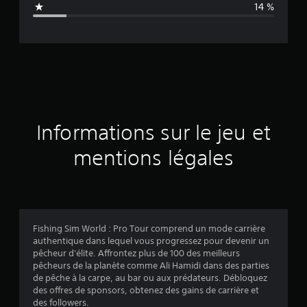
14 %
e
d
e
s
a
Informations sur le jeu et
v
mentions légales
i
s
Fishing Sim World : Pro Tour comprend un mode carrière
authentique dans lequel vous progressez pour devenir un
:
pêcheur d'élite. Affrontez plus de 100 des meilleurs
pêcheurs de la planète comme Ali Hamidi dans des parties
4
de pêche à la carpe, au bar ou aux prédateurs. Débloquez
des offres de sponsors, obtenez des gains de carrière et
.
des followers.