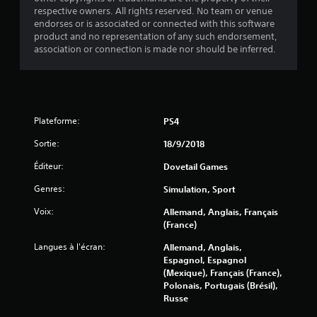
respective owners. All rights reserved. No team or venue
)
endorses or is associated or connected with this software
product and no representation of any such endorsement,
association or connection is made nor should be inferred.
Plateforme:
PS4
Sortie:
18/9/2018
Éditeur:
Dovetail Games
Genres:
Simulation, Sport
Voix:
Allemand, Anglais, Français
(France)
Langues à l'écran:
Allemand, Anglais,
Espagnol, Espagnol
(Mexique), Français (France),
Polonais, Portugais (Brésil),
Russe