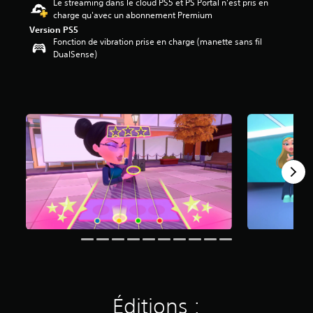
Le streaming dans le cloud PS5 et PS Portal n'est pris en
2
charge qu'avec un abonnement Premium
Version PS5
é
Fonction de vibration prise en charge (manette sans fil
t
DualSense)
o
i
l
e
s
s
u
r
5
(
6
3
8
a
v
i
s
)
Éditions :