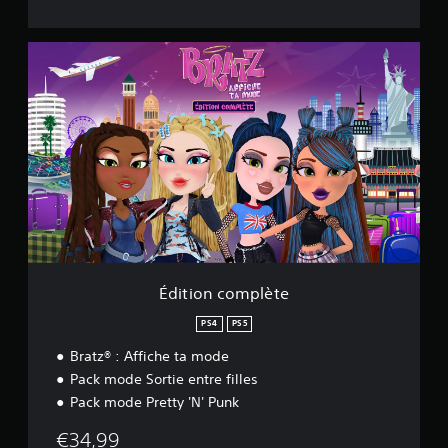
É
d
i
t
i
o
n
c
o
m
p
l
è
t
Édition complète
e
PS4
PS5
Bratz® : Affiche ta mode
Pack mode Sortie entre filles
Pack mode Pretty 'N' Punk
€34,99