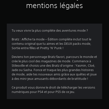
v
mentions légales
i
s
Tu veux vivre la plus complète des aventures mode ?
:
Bratz : Affiche ta mode – Édition complète inclut tout le
contenu original que tu aimes et les DEUX packs mode,
3
Sortie entre filles et Pretty 'N' Punk !
.
Deviens ton personnage Bratz favori, parcours le monde et
crée le plus cool des magazines de mode. Commence à
5
Stilesville et choisis une des Bratz d'origine : Yasmin, Cloé,
Jade ou Sasha. Fonce et traque les plus grandes histoires
2
de mode, aide tes nouveaux amis grâce aux quêtes et joue
à des mini-jeux amusants débordants de brattitude !
Ce produit vous donne le droit de télécharger les versions
é
numériques pour PS4 et pour PS5 de ce jeu.
t