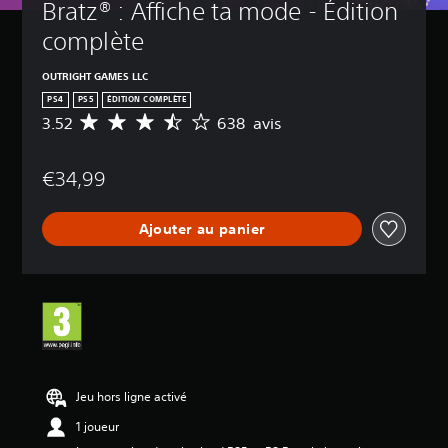
Bratz® : Affiche ta mode - Édition 
complète
OUTRIGHT GAMES LLC
PS4
PS5
ÉDITION COMPLÈTE
3.52
638 avis
M
o
y
€34,99
e
n
n
Ajouter au panier
e
d
e
s
a
v
i
s
:
Jeu hors ligne activé
3
1 joueur
.
5