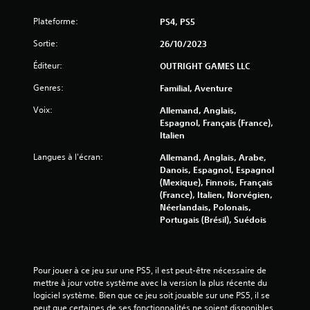
o
Plateforme:
PS4, PS5
i
Sortie:
26/10/2023
l
Éditeur:
OUTRIGHT GAMES LLC
e
Genres:
Familial, Aventure
s
Voix:
Allemand, Anglais,
Espagnol, Français (France),
s
Italien
u
Langues à l'écran:
Allemand, Anglais, Arabe,
Danois, Espagnol, Espagnol
r
(Mexique), Finnois, Français
(France), Italien, Norvégien,
5
Néerlandais, Polonais,
Portugais (Brésil), Suédois
(
6
Pour jouer à ce jeu sur une PS5, il est peut-être nécessaire de 
3
mettre à jour votre système avec la version la plus récente du 
logiciel système. Bien que ce jeu soit jouable sur une PS5, il se 
peut que certaines de ses fonctionnalités ne soient disponibles 