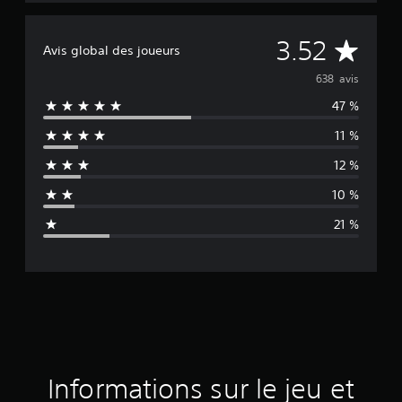
M
3.52
Avis global des joueurs
o
638 avis
47 %
y
11 %
e
12 %
n
10 %
n
21 %
e
d
e
s
a
Informations sur le jeu et