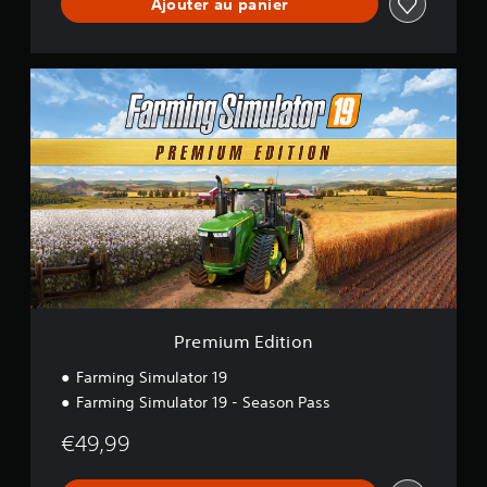
Ajouter au panier
P
r
e
m
i
u
m
E
d
i
t
i
o
n
Premium Edition
Farming Simulator 19
Farming Simulator 19 - Season Pass
€49,99