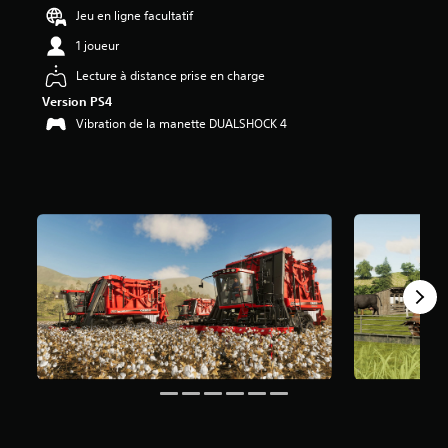
Jeu en ligne facultatif
é
1 joueur
t
o
Lecture à distance prise en charge
i
Version PS4
l
e
Vibration de la manette DUALSHOCK 4
s
s
u
r
5
(
4
2
K
a
v
i
s
)