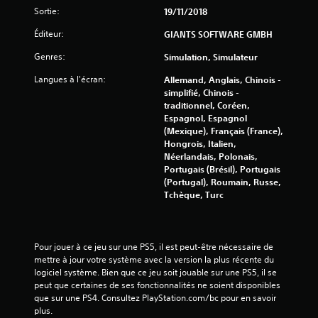
s
Sortie:
19/11/2018
Éditeur:
GIANTS SOFTWARE GMBH
u
Genres:
Simulation, Simulateur
r
Langues à l'écran:
Allemand, Anglais, Chinois -
5
simplifié, Chinois -
traditionnel, Coréen,
(
Espagnol, Espagnol
(Mexique), Français (France),
4
Hongrois, Italien,
Néerlandais, Polonais,
2
Portugais (Brésil), Portugais
(Portugal), Roumain, Russe,
3
Tchèque, Turc
8
9
Pour jouer à ce jeu sur une PS5, il est peut-être nécessaire de 
mettre à jour votre système avec la version la plus récente du 
logiciel système. Bien que ce jeu soit jouable sur une PS5, il se 
peut que certaines de ses fonctionnalités ne soient disponibles 
que sur une PS4. Consultez PlayStation.com/bc pour en savoir 
a
plus.