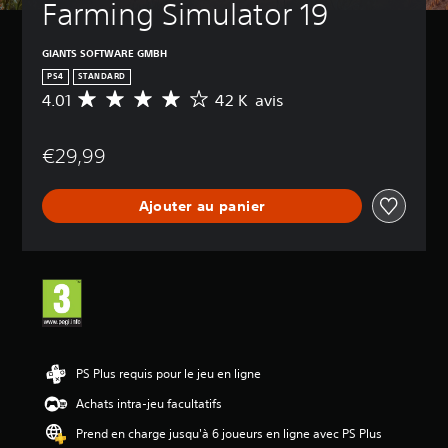
Farming Simulator 19
GIANTS SOFTWARE GMBH
PS4
STANDARD
4.01
42 K avis
M
o
y
€29,99
e
n
n
Ajouter au panier
e
d
e
s
a
v
i
s
:
PS Plus requis pour le jeu en ligne
4
Achats intra-jeu facultatifs
.
0
Prend en charge jusqu'à 6 joueurs en ligne avec PS Plus
1