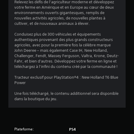
Relevez les défis de l’agriculteur moderne et développez
4
votre ferme en Amérique et en Europe au cœur de deux
environnements ouverts gigantesques, remplis de
.
nouvelles activités agricoles, de nouvelles plantes à
cultiver, et de nouveaux animaux à élever.
0
Conduisez plus de 300 véhicules et équipements
1
authentiques provenant des plus grands constructeurs
agricoles, avec pour la première fois la célèbre marque
John Deeree – mais également Case IH, New Holland,
Challenger, Fendt, Massey Ferguson, Valtra, Krone, Deutz-
é
Fahr, et bien d'autres. Développez votre ferme en ligne et
téléchargez à l’infini du contenu créé par la communauté !
t
Tracteur exclusif pour PlayStation®4 : New Holland T6 Blue
o
Power
Une fois téléchargé, le contenu additionnel sera disponible
i
dans la boutique du jeu.
l
e
s
Plateforme:
PS4