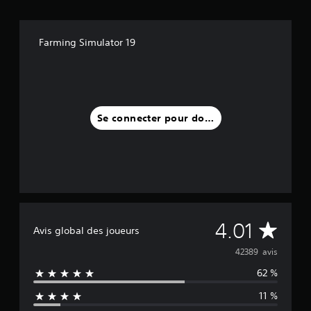
Farming Simulator 19
Se connecter pour donner un avis
M
4.01
Avis global des joueurs
o
42389 avis
62 %
y
11 %
e