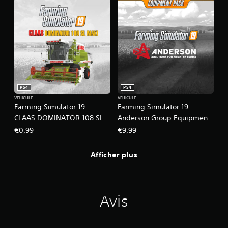
PS4
PS4
VÉHICULE
VÉHICULE
Farming Simulator 19 -
Farming Simulator 19 -
CLAAS DOMINATOR 108 SL
Anderson Group Equipment
MAXI DLC
Pack
€0,99
€9,99
Afficher plus
Avis