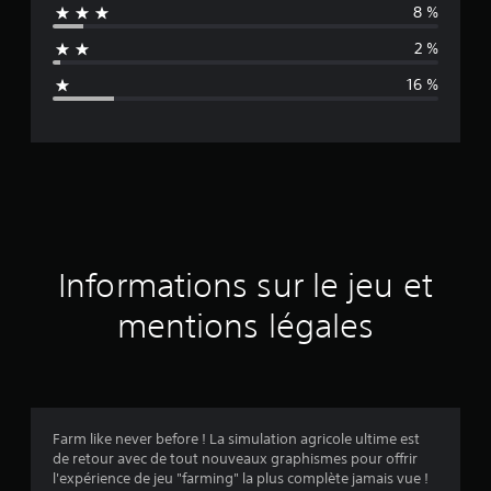
8 %
n
2 %
n
16 %
e
d
e
s
a
Informations sur le jeu et
v
mentions légales
i
s
Farm like never before ! La simulation agricole ultime est
de retour avec de tout nouveaux graphismes pour offrir
:
l'expérience de jeu "farming" la plus complète jamais vue !