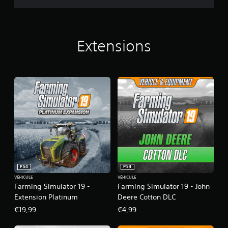
i
t
i
o
n
Extensions
P
l
a
t
i
n
u
m
PS4
PS4
VÉHICULE
VÉHICULE
Farming Simulator 19 -
Farming Simulator 19 - John
Extension Platinum
Deere Cotton DLC
€19,99
€4,99