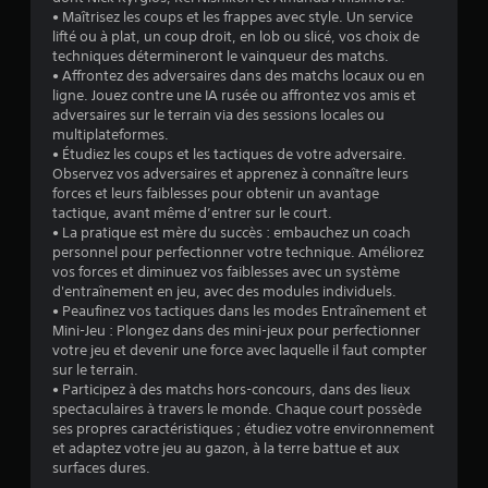
2
• Maîtrisez les coups et les frappes avec style. Un service
lifté ou à plat, un coup droit, en lob ou slicé, vos choix de
1
techniques détermineront le vainqueur des matchs.
• Affrontez des adversaires dans des matchs locaux ou en
6
ligne. Jouez contre une IA rusée ou affrontez vos amis et
adversaires sur le terrain via des sessions locales ou
9
multiplateformes.
• Étudiez les coups et les tactiques de votre adversaire.
Observez vos adversaires et apprenez à connaître leurs
forces et leurs faiblesses pour obtenir un avantage
a
tactique, avant même d’entrer sur le court.
• La pratique est mère du succès : embauchez un coach
v
personnel pour perfectionner votre technique. Améliorez
vos forces et diminuez vos faiblesses avec un système
i
d'entraînement en jeu, avec des modules individuels.
• Peaufinez vos tactiques dans les modes Entraînement et
s
Mini-Jeu : Plongez dans des mini-jeux pour perfectionner
votre jeu et devenir une force avec laquelle il faut compter
sur le terrain.
)
• Participez à des matchs hors-concours, dans des lieux
spectaculaires à travers le monde. Chaque court possède
ses propres caractéristiques ; étudiez votre environnement
et adaptez votre jeu au gazon, à la terre battue et aux
surfaces dures.