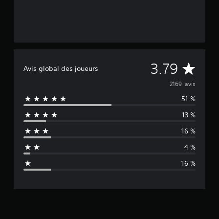
M
3.79
Avis global des joueurs
o
2169 avis
51 %
y
13 %
e
16 %
n
4 %
n
16 %
e
d
e