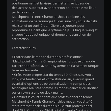
é
positionnement et la visée, permettant au joueur de
déplacer sa superstar avec précision pour tirer le meilleur
t
parti de ses tirs.
Matchpoint - Tennis Championships combine des
o
animations de personnages fluides, une physique de balle
réaliste, et un contrôle amélioré des joueurs pour
reproduire à l’identique le rythme de jeu. Chaque swing et
i
chaque frappe est unique, et donne une sensation de
satisfaction.
l
Caractéristiques :
e
• Entrez dans le monde du tennis professionnel :
s
"Matchpoint - Tennis Championships" propose un mode
carrière approfondi avec un système de classement unique
s
basé sur le mérite.
• Créez votre propre star du tennis 3D. Choisissez votre
u
look, vos tendances et votre style de jeu, avec un grand
éventail d’options de personnalisation, y compris des
r
techniques réalistes comme les modes gaucher ou droitier,
ou les revers à une ou deux mains.
5
• Dominez le court en tant que professionnel de tennis.
Matchpoint - Tennis Championships met en vedette 16
(
stars internationales du tennis du circuit professionnel,
dont Nick Kyrgios, Kei Nishikori et Amanda Anisimova.