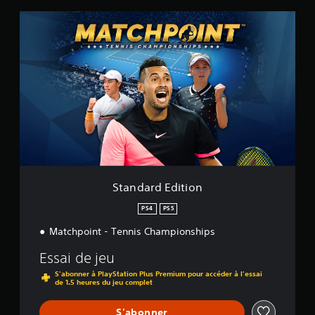
)
S
t
a
n
d
a
r
d
E
d
i
t
i
o
Standard Edition
n
PS4
PS5
Matchpoint - Tennis Championships
Essai de jeu
S'abonner à PlayStation Plus Premium pour accéder à l'essai
de 1.5 heures du jeu complet
S'abonner