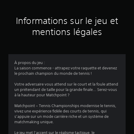
s
a
Informations sur le jeu et
v
mentions légales
i
s
À propos du jeu :
La saison commence - attrapez votre raquette et devenez
:
le prochain champion du monde de tennis !
3
Votre adversaire vous attend sur le court et la foule attend
un prétendant de taille pour la grande finale... Serez-vous
.
à la hauteur pour Matchpoint ?
7
Matchpoint – Tennis Championships modernise le tennis,
vivez une expérience fidèle des courts de tennis, qui
9
s’appuie sur un mode carrière riche et un système de
matchmaking unique.
Le jeu met l’accent sur le réalisme tactique, le