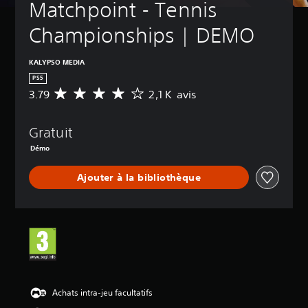
Matchpoint - Tennis 
Championships | DEMO
KALYPSO MEDIA
PS5
3.79
2,1 K avis
M
o
y
Gratuit
e
n
Démo
n
e
Ajouter à la bibliothèque
d
e
s
a
v
i
s
:
Achats intra-jeu facultatifs
3
.