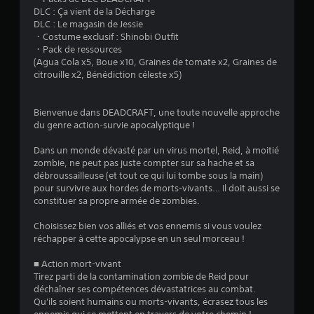
DLC : Ça vient de la Décharge
é
DLC : Le magasin de Jessie
・Costume exclusif : Shinobi Outfit
t
・Pack de ressources
(Agua Cola x5, Boue x10, Graines de tomate x2, Graines de
o
citrouille x2, Bénédiction céleste x5)
i
Bienvenue dans DEADCRAFT, une toute nouvelle approche
du genre action-survie apocalyptique !
l
Dans un monde dévasté par un virus mortel, Reid, à moitié
e
zombie, ne peut pas juste compter sur sa hache et sa
débroussailleuse (et tout ce qui lui tombe sous la main)
s
pour survivre aux hordes de morts-vivants… Il doit aussi se
constituer sa propre armée de zombies.
s
Choisissez bien vos alliés et vos ennemis si vous voulez
u
réchapper à cette apocalypse en un seul morceau !
r
■ Action mort-vivant
Tirez parti de la contamination zombie de Reid pour
5
déchaîner ses compétences dévastatrices au combat.
Qu'ils soient humains ou morts-vivants, écrasez tous les
(