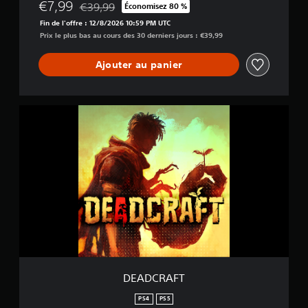
€7,99
€39,99
Économisez 80 %
Remise par rapport au prix d'origine de €39,99
Fin de l'offre : 12/8/2026 10:59 PM UTC
Prix le plus bas au cours des 30 derniers jours : €39,99
Ajouter au panier
D
E
A
D
C
R
A
F
T
DEADCRAFT
PS4
PS5