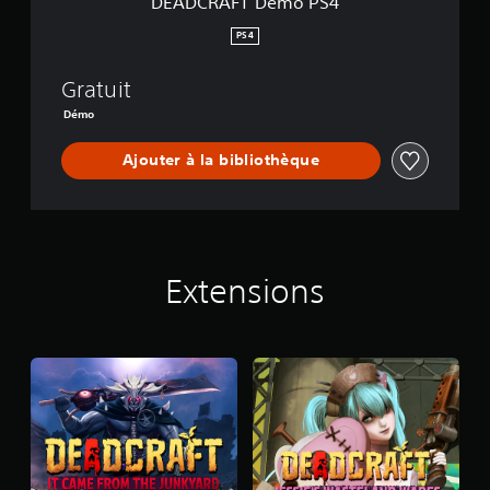
DEADCRAFT Demo PS4
S
4
PS4
Gratuit
Démo
Ajouter à la bibliothèque
Extensions