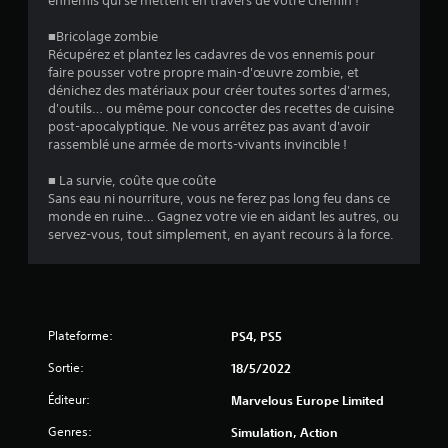
ennemis qui se mettent en travers de votre chemin !
1
■Bricolage zombie
Récupérez et plantez les cadavres de vos ennemis pour
4
faire pousser votre propre main-d'œuvre zombie, et
dénichez des matériaux pour créer toutes sortes d'armes,
0
d'outils… ou même pour concocter des recettes de cuisine
post-apocalyptique. Ne vous arrêtez pas avant d'avoir
8
rassemblé une armée de morts-vivants invincible !
■ La survie, coûte que coûte
Sans eau ni nourriture, vous ne ferez pas long feu dans ce
a
monde en ruine… Gagnez votre vie en aidant les autres, ou
servez-vous, tout simplement, en ayant recours à la force.
v
i
s
Plateforme:
PS4, PS5
)
Sortie:
18/5/2022
Éditeur:
Marvelous Europe Limited
Genres:
Simulation, Action