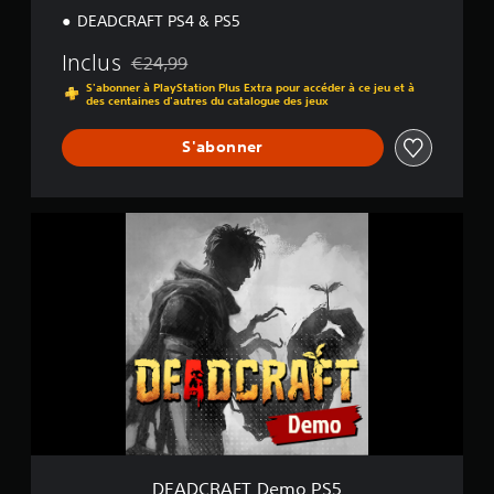
DEADCRAFT PS4 & PS5
Inclus
€24,99
Remise par rapport au prix d'origine de €24,99
S'abonner à PlayStation Plus Extra pour accéder à ce jeu et à
des centaines d'autres du catalogue des jeux
S'abonner
D
E
A
D
C
R
A
F
T
D
e
m
o
P
DEADCRAFT Demo PS5