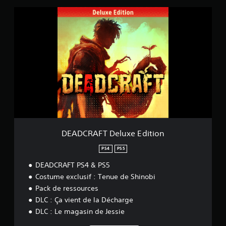
)
D
E
A
D
C
R
A
F
T
D
e
l
u
x
DEADCRAFT Deluxe Edition
e
E
PS4
PS5
d
DEADCRAFT PS4 & PS5
i
t
Costume exclusif : Tenue de Shinobi
i
Pack de ressources
o
DLC : Ça vient de la Décharge
n
DLC : Le magasin de Jessie