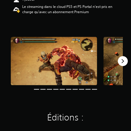
7
Le streaming dans le cloud PS5 et PS Portal n'est pris en
6
charge qu'avec un abonnement Premium
é
t
o
i
l
e
s
s
u
r
5
(
1
,
4
K
a
Éditions :
v
i
s