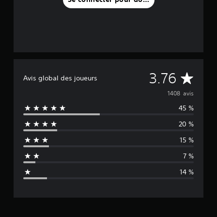
M
3.76
Avis global des joueurs
o
1408 avis
45 %
y
20 %
e
15 %
n
7 %
n
14 %
e
d