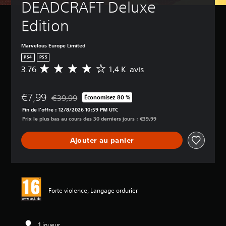
DEADCRAFT Deluxe 
Edition
Marvelous Europe Limited
PS4
PS5
3.76
1,4 K avis
M
o
y
€7,99
e
€39,99
Économisez 80 %
Remise par rapport au prix d'origine de €39,99
n
Fin de l'offre : 12/8/2026 10:59 PM UTC
n
Prix le plus bas au cours des 30 derniers jours : €39,99
e
d
Ajouter au panier
e
s
a
v
i
s
Forte violence, Langage ordurier
:
3
.
1 joueur