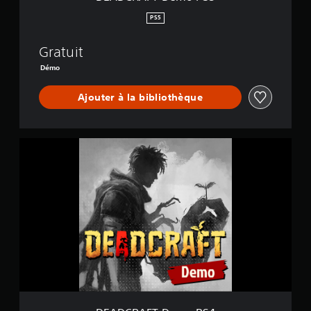
S
5
PS5
Gratuit
Démo
Ajouter à la bibliothèque
D
E
A
D
C
R
A
F
T
D
e
m
o
P