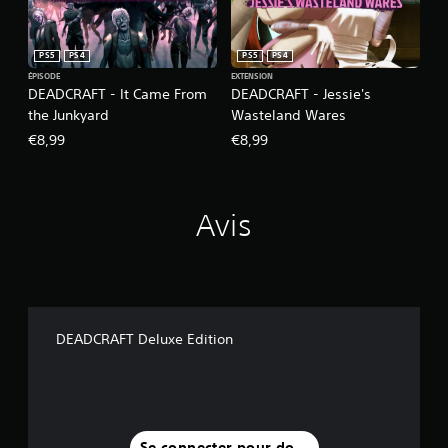
PS5
PS4
PS5
PS4
ÉPISODE
EXTENSION
DEADCRAFT - It Came From
DEADCRAFT - Jessie's
the Junkyard
Wasteland Wares
€8,99
€8,99
Avis
DEADCRAFT Deluxe Edition
Se connecter pour donner un avis