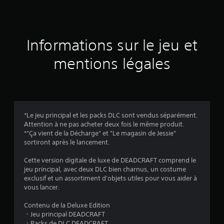
e
s
a
Informations sur le jeu et
v
mentions légales
i
s
*Le jeu principal et les packs DLC sont vendus séparément.
Attention à ne pas acheter deux fois le même produit.
:
*"Ça vient de la Décharge" et "Le magasin de Jessie"
sortiront après le lancement.
3
Cette version digitale de luxe de DEADCRAFT comprend le
.
jeu principal, avec deux DLC bien charnus, un costume
exclusif et un assortiment d'objets utiles pour vous aider à
7
vous lancer.
6
Contenu de la Deluxe Edition
・Jeu principal DEADCRAFT
・Packs de DLC DEADCRAFT