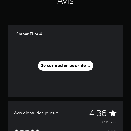
Avis
Sniper Elite 4
Se connecter pour donner un avis
M
4.36
Avis global des joueurs
o
37734 avis
68 %