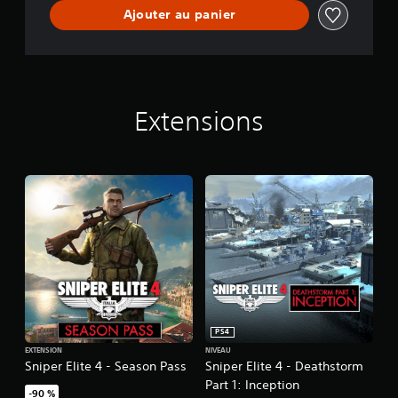
Ajouter au panier
D
e
l
u
x
e
E
Extensions
d
i
t
i
o
n
PS4
EXTENSION
NIVEAU
Sniper Elite 4 - Season Pass
Sniper Elite 4 - Deathstorm
Part 1: Inception
-90 %