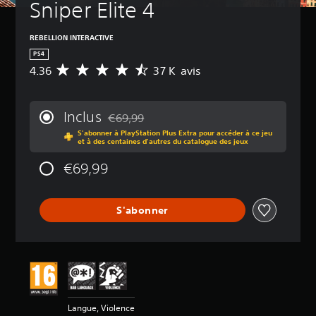
Sniper Elite 4
REBELLION INTERACTIVE
PS4
4.36
37 K avis
M
o
y
e
Inclus
€69,99
n
Remise par rapport au prix d'origine de €69
S'abonner à PlayStation Plus Extra pour accéder à ce jeu
n
et à des centaines d'autres du catalogue des jeux
e
d
€69,99
e
s
a
S'abonner
v
i
s
:
4
.
3
Langue, Violence
6