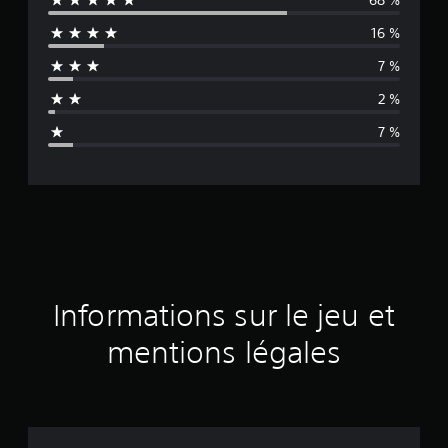
y
16 %
e
7 %
n
2 %
n
7 %
e
d
e
s
a
Informations sur le jeu et
v
mentions légales
i
s