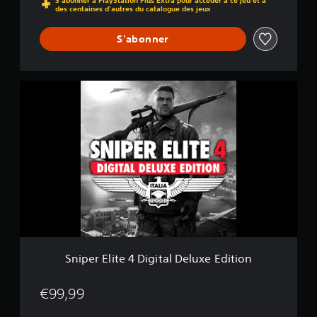
S'abonner à PlayStation Plus Extra pour accéder à ce jeu et à
des centaines d'autres du catalogue des jeux
S'abonner
S
n
i
p
e
r
E
l
i
t
e
4
D
i
Sniper Elite 4 Digital Deluxe Edition
g
i
t
€99,99
a
l