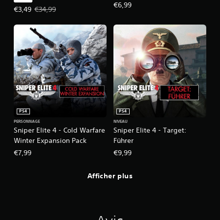
€6,99
Prix de l'offre : €3,49 Prix initial : €34,99
€3,49
€34,99
PS4
PS4
PERSONNAGE
NIVEAU
Sniper Elite 4 - Cold Warfare
Sniper Elite 4 - Target:
Winter Expansion Pack
Führer
€7,99
€9,99
Afficher plus