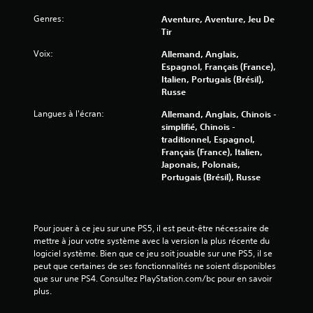
e
Genres:
Aventure, Aventure, Jeu De
s
Tir
s
Voix:
Allemand, Anglais,
Espagnol, Français (France),
u
Italien, Portugais (Brésil),
Russe
r
Langues à l'écran:
Allemand, Anglais, Chinois -
5
simplifié, Chinois -
traditionnel, Espagnol,
(
Français (France), Italien,
Japonais, Polonais,
3
Portugais (Brésil), Russe
7
Pour jouer à ce jeu sur une PS5, il est peut-être nécessaire de 
7
mettre à jour votre système avec la version la plus récente du 
logiciel système. Bien que ce jeu soit jouable sur une PS5, il se 
3
peut que certaines de ses fonctionnalités ne soient disponibles 
que sur une PS4. Consultez PlayStation.com/bc pour en savoir 
4
plus.