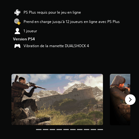
é
PS Plus requis pour le jeu en ligne
t
o
Prend en charge jusqu'à 12 joueurs en ligne avec PS Plus
i
1 joueur
l
e
Version PS4
s
Vibration de la manette DUALSHOCK 4
s
u
r
5
(
3
7
K
a
v
i
s
)