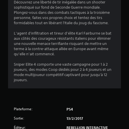
Découvrez une liberté de tir inégalée dans un shooter
sophistiqué sur fond de Seconde Guerre mondiale.
:
Plongez-vous dans des combats tactiques à la troisième
personne, faites vos propres choix et tentez des tirs
4
formidables tout en libérant l'Italie du joug du fascisme.
.
L’agent d'infiltration et tireur d’élite Karl Fairburne se bat
aux côtés des courageux résistants italiens pour éliminer
3
une nouvelle menace terrifiante risquant de mettre un
terme à la contre-attaque alliée en Europe avant même
6
qu’elle n’ait commencé.
Sniper Elite 4 comporte une vaste campagne pour 1 à 2
joueurs, des modes Coop dédiés pour 2 à 4 joueurs et un
é
mode multijoueur compétitif captivant pour jusqu'à 12
joueurs.
t
o
i
Plateforme:
PS4
l
Sortie:
13/2/2017
Éditeur:
REBELLION INTERACTIVE