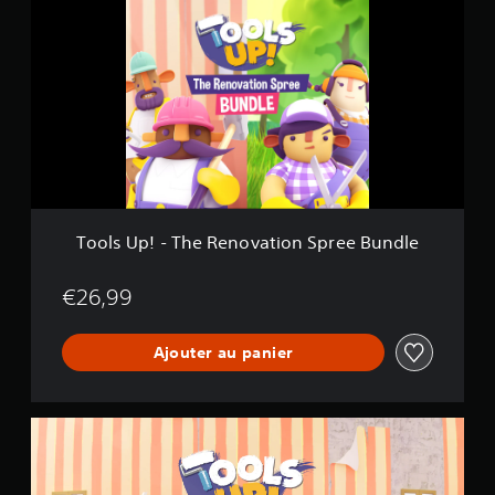
o
l
s
U
p
!
-
T
h
e
R
e
Tools Up! - The Renovation Spree Bundle
n
o
v
€26,99
a
t
Ajouter au panier
i
o
n
S
T
p
o
r
o
e
l
e