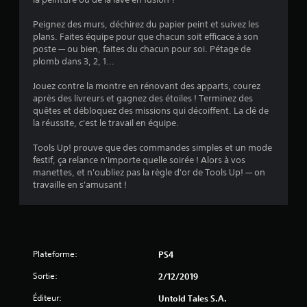
2
6
Peignez des murs, déchirez du papier peint et suivez les
plans. Faites équipe pour que chacun soit efficace à son
poste — ou bien, faites du chacun pour soi. Pétage de
plomb dans 3, 2, 1...
é
Jouez contre la montre en rénovant des apparts, courez
t
après des livreurs et gagnez des étoiles ! Terminez des
quêtes et débloquez des missions qui décoiffent. La clé de
o
la réussite, c'est le travail en équipe.
Tools Up! prouve que des commandes simples et un mode
i
festif, ça relance n'importe quelle soirée ! Alors à vos
manettes, et n'oubliez pas la règle d'or de Tools Up! — on
l
travaille en s'amusant !
e
s
s
Plateforme:
PS4
u
Sortie:
2/12/2019
Éditeur:
Untold Tales S.A.
r