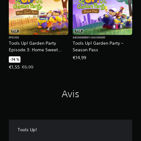
PS4
PS4
ÉPISODE
ABONNEMENT SAISONNIER
Tools Up! Garden Party
Tools Up! Garden Party –
Episode 3: Home Sweet
Season Pass
Home
€14,99
-74 %
Prix de l'offre : €1,55 Prix initial : €5,99
€1,55
€5,99
Avis
Tools Up!