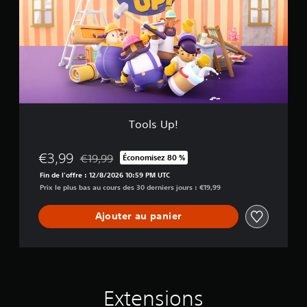
s
B
U
u
p
n
!
d
l
e
Tools Up!
€3,99
€19,99
Économisez 80 %
Remise par rapport au prix d'origine de €19,99
Fin de l'offre : 12/8/2026 10:59 PM UTC
Prix le plus bas au cours des 30 derniers jours : €19,99
Ajouter au panier
Extensions