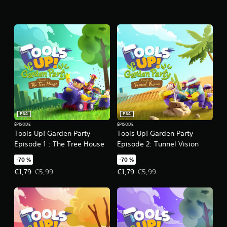
PS4
PS4
ÉPISODE
ÉPISODE
Tools Up! Garden Party
Tools Up! Garden Party
Episode 1 : The Tree House
Episode 2: Tunnel Vision
-70 %
-70 %
Prix de l'offre : €1,79 Prix initial : €5,99
Prix de l'offre : €1,79 Prix initial 
€1,79
€5,99
€1,79
€5,99