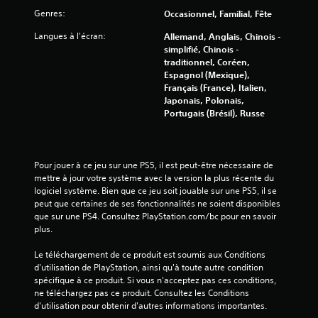
Genres:
Occasionnel, Familial, Fête
5
Langues à l'écran:
Allemand, Anglais, Chinois -
(
simplifié, Chinois -
traditionnel, Coréen,
4
Espagnol (Mexique),
Français (France), Italien,
9
Japonais, Polonais,
Portugais (Brésil), Russe
8
Pour jouer à ce jeu sur une PS5, il est peut-être nécessaire de 
a
mettre à jour votre système avec la version la plus récente du 
logiciel système. Bien que ce jeu soit jouable sur une PS5, il se 
v
peut que certaines de ses fonctionnalités ne soient disponibles 
que sur une PS4. Consultez PlayStation.com/bc pour en savoir 
plus.
i
Le téléchargement de ce produit est soumis aux Conditions 
s
d'utilisation de PlayStation, ainsi qu'à toute autre condition 
spécifique à ce produit. Si vous n'acceptez pas ces conditions, 
)
ne téléchargez pas ce produit. Consultez les Conditions 
d'utilisation pour obtenir d'autres informations importantes.