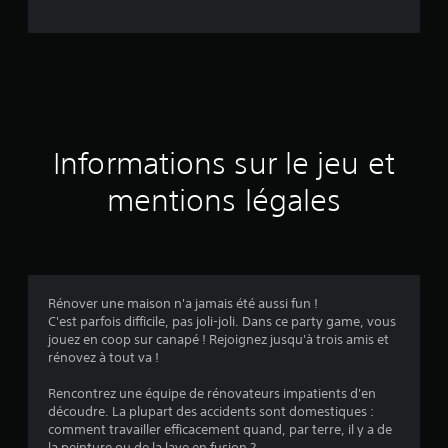
e
d
e
s
a
Informations sur le jeu et
v
mentions légales
i
s
Rénover une maison n'a jamais été aussi fun !
C'est parfois difficile, pas joli-joli. Dans ce party game, vous
:
jouez en coop sur canapé ! Rejoignez jusqu'à trois amis et
rénovez à tout va !
4
Rencontrez une équipe de rénovateurs impatients d'en
.
découdre. La plupart des accidents sont domestiques :
comment travailler efficacement quand, par terre, il y a de
la peinture ou de la lave en fusion ?