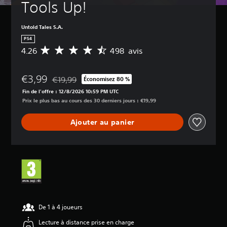
Tools Up!
Untold Tales S.A.
PS4
4.26
498 avis
M
o
y
€3,99
e
€19,99
Économisez 80 %
Remise par rapport au prix d'origine de €19,99
n
Fin de l'offre : 12/8/2026 10:59 PM UTC
n
Prix le plus bas au cours des 30 derniers jours : €19,99
e
d
Ajouter au panier
e
s
a
v
i
s
:
4
.
De 1 à 4 joueurs
2
Lecture à distance prise en charge
6