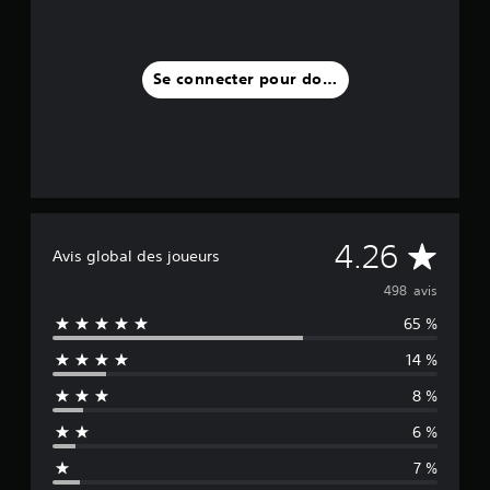
Se connecter pour donner un avis
M
4.26
Avis global des joueurs
o
498 avis
65 %
y
14 %
e
8 %
n
6 %
n
7 %