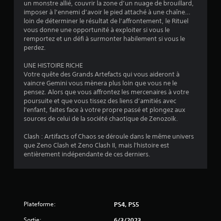
un monstre allié, couvrir la zone d’un nuage de brouillard,
5
imposer à l’ennemi d’avoir le pied attaché à une chaîne…
loin de déterminer le résultat de l’affrontement, le Rituel
(
vous donne une opportunité à exploiter si vous le
remportez et un défi à surmonter habilement si vous le
1
perdez.
4
UNE HISTOIRE RICHE
Votre quête des Grands Artefacts qui vous aideront à
2
vaincre Gemini vous mènera plus loin que vous ne le
pensez. Alors que vous affrontez les mercenaires à votre
0
poursuite et que vous tissez des liens d’amitiés avec
l'enfant, faites face à votre propre passé et plongez aux
sources de celui de la société chaotique de Zenozoïk.
a
Clash : Artifacts of Chaos se déroule dans le même univers
que Zeno Clash et Zeno Clash II, mais l'histoire est
v
entièrement indépendante de ces derniers.
i
s
Plateforme:
PS4, PS5
)
Sortie:
6/3/2023