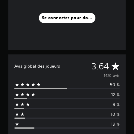
Se connecter pour donner un avis
M
3.64
Avis global des joueurs
o
1420 avis
50 %
y
12 %
e
9 %
n
10 %
n
19 %
e