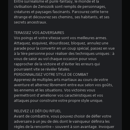
Entre surréalisme et punk-fantasy, le monde et la
4
civilisation de Zenozoïk sont remplis de personnages,
créatures et paysages fascinants. Parcourez cette terre
étrange et découvrez ses chemins, ses habitants, et ses
secrets ancestraux.
é
TERASSEZ VOS ADVERSAIRES
t
Vos poings et votre vitesse sont vos meilleures armes.
Attaquez, esquivez, étourdissez, bloquez, annulez une
o
parade pour la convertir en un coup spécial, passez en vue
à la 1ère personne pour réaliser des techniques uniques : à
vous de saisir au vol chaque occasion pour vous
i
rapprocher de la victoire et d’éviter les erreurs qui
pourraient vite se révéler fatales.
l
PERSONNALISEZ VOTRE STYLE DE COMBAT
Apprenez de multiples arts martiaux au cours de votre
e
aventure et alternez librement entre eux selon vos goûts,
les ennemis et les situations. Vos victoires vous
s
permettront d’améliorer vos caractéristiques et vos
attaques pour construire votre propre style unique.
s
RELEVEZ LE DÉFI DU RITUEL
u
Avant de combattre, vous pouvez choisir de défier votre
adversaire à un jeu de dés dont le vainqueur définira les
r
règles de la rencontre – souvent à son avantage. Invoquer