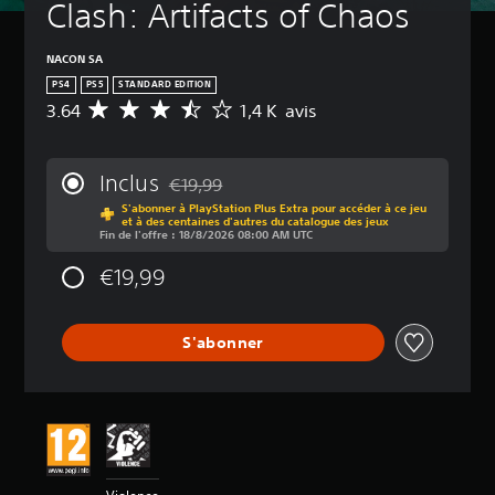
Clash: Artifacts of Chaos
NACON SA
PS4
PS5
STANDARD EDITION
3.64
1,4 K avis
M
o
y
e
Inclus
€19,99
n
Remise par rapport au prix d'origine de €19,
S'abonner à PlayStation Plus Extra pour accéder à ce jeu
n
et à des centaines d'autres du catalogue des jeux
e
Fin de l'offre : 18/8/2026 08:00 AM UTC
d
e
€19,99
s
a
v
S'abonner
i
s
:
3
.
6
4