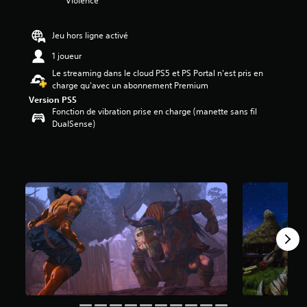
Violence
é
t
Jeu hors ligne activé
o
1 joueur
i
l
Le streaming dans le cloud PS5 et PS Portal n'est pris en
e
charge qu'avec un abonnement Premium
s
Version PS5
s
Fonction de vibration prise en charge (manette sans fil
u
DualSense)
r
5
(
1
,
4
K
a
v
i
s
)