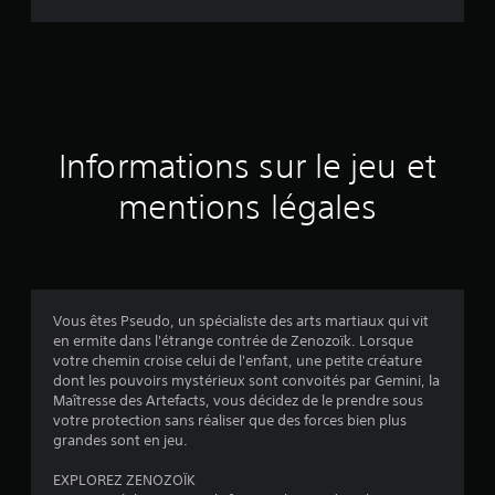
d
e
s
a
Informations sur le jeu et
v
mentions légales
i
s
Vous êtes Pseudo, un spécialiste des arts martiaux qui vit
en ermite dans l'étrange contrée de Zenozoïk. Lorsque
:
votre chemin croise celui de l'enfant, une petite créature
dont les pouvoirs mystérieux sont convoités par Gemini, la
3
Maîtresse des Artefacts, vous décidez de le prendre sous
votre protection sans réaliser que des forces bien plus
.
grandes sont en jeu.
6
EXPLOREZ ZENOZOÏK