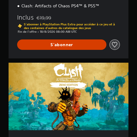
Clash: Artifacts of Chaos PS4™ & PS5™
Inclus
€19,99
Remise par rapport au prix d'origine de €19,99
S'abonner à PlayStation Plus Extra pour accéder à ce jeu et à
des centaines d'autres du catalogue des jeux
Fin de l'offre : 18/8/2026 08:00 AM UTC
S'abonner
Z
e
n
o
E
d
i
t
i
o
n