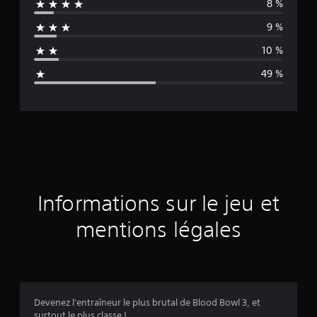
8 %
e
9 %
n
10 %
n
49 %
e
d
e
s
a
Informations sur le jeu et
v
mentions légales
i
s
Devenez l'entraîneur le plus brutal de Blood Bowl 3, et
surtout le plus classe !