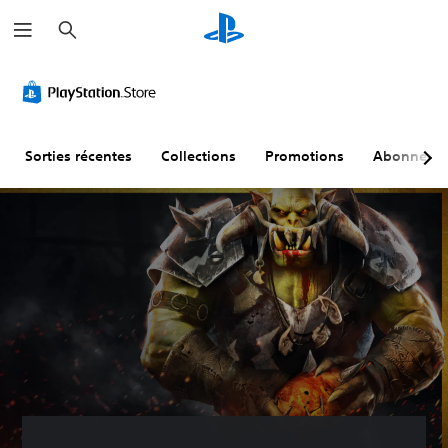
R
e
c
h
e
r
c
h
e
r
Sorties récentes
Collections
Promotions
Abonneme