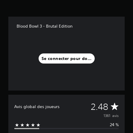
Blood Bowl 3 - Brutal Edition
Se connecter pour donner un avis
M
2.48
Avis global des joueurs
o
1361 avis
24 %
y