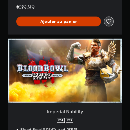
€39,99
Ajouter au panier
I
m
p
e
r
i
a
l
N
o
b
i
l
i
Imperial Nobility
t
y
PS4
PS5
Blood Bowl 3 PS4™ and PS5™