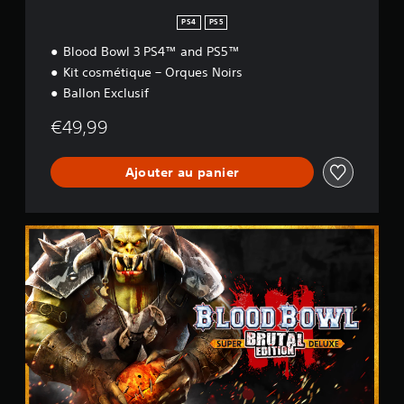
PS4
PS5
Blood Bowl 3 PS4™ and PS5™
Kit cosmétique – Orques Noirs
Ballon Exclusif
€49,99
Ajouter au panier
B
r
u
t
a
l
E
d
i
t
i