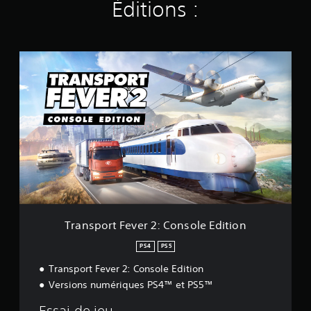
Éditions :
)
T
r
a
n
s
p
o
r
t
F
e
v
e
r
Transport Fever 2: Console Edition
2
:
PS4
PS5
C
Transport Fever 2: Console Edition
o
n
Versions numériques PS4™ et PS5™
s
o
Essai de jeu