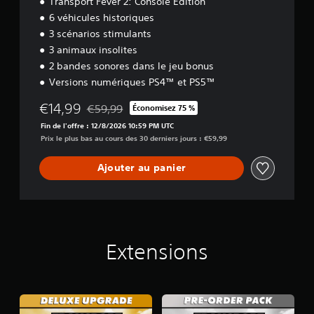
Transport Fever 2: Console Edition
6 véhicules historiques
3 scénarios stimulants
3 animaux insolites
2 bandes sonores dans le jeu bonus
Versions numériques PS4™ et PS5™
€14,99
€59,99
Économisez 75 %
Remise par rapport au prix d'origine de €59,99
Fin de l'offre : 12/8/2026 10:59 PM UTC
Prix le plus bas au cours des 30 derniers jours : €59,99
Ajouter au panier
Extensions