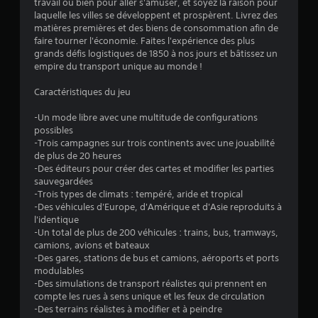
travail ou bien pour aller s'amuser, et soyez la raison pour
r
laquelle les villes se développent et prospèrent. Livrez des
matières premières et des biens de consommation afin de
5
faire tourner l'économie. Faites l'expérience des plus
grands défis logistiques de 1850 à nos jours et bâtissez un
(
empire du transport unique au monde !
1
Caractéristiques du jeu
2
-Un mode libre avec une multitude de configurations
possibles
5
-Trois campagnes sur trois continents avec une jouabilité
de plus de 20 heures
5
-Des éditeurs pour créer des cartes et modifier les parties
sauvegardées
-Trois types de climats : tempéré, aride et tropical
-Des véhicules d'Europe, d'Amérique et d'Asie reproduits à
a
l'identique
-Un total de plus de 200 véhicules : trains, bus, tramways,
v
camions, avions et bateaux
-Des gares, stations de bus et camions, aéroports et ports
i
modulables
-Des simulations de transport réalistes qui prennent en
s
compte les rues à sens unique et les feux de circulation
-Des terrains réalistes à modifier et à peindre