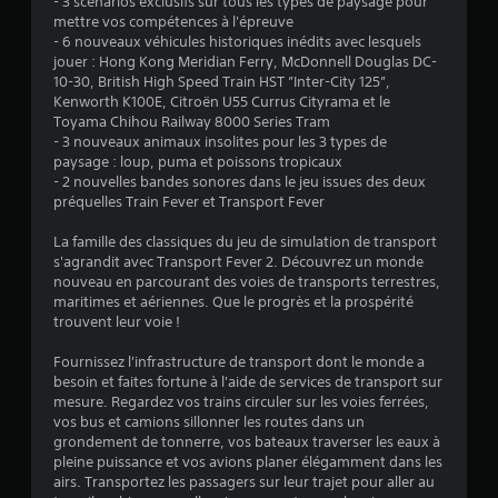
- 3 scénarios exclusifs sur tous les types de paysage pour
0
mettre vos compétences à l'épreuve
- 6 nouveaux véhicules historiques inédits avec lesquels
1
jouer : Hong Kong Meridian Ferry, McDonnell Douglas DC-
10-30, British High Speed Train HST ”Inter-City 125”,
Kenworth K100E, Citroën U55 Currus Cityrama et le
Toyama Chihou Railway 8000 Series Tram
é
- 3 nouveaux animaux insolites pour les 3 types de
paysage : loup, puma et poissons tropicaux
t
- 2 nouvelles bandes sonores dans le jeu issues des deux
préquelles Train Fever et Transport Fever
o
La famille des classiques du jeu de simulation de transport
s'agrandit avec Transport Fever 2. Découvrez un monde
i
nouveau en parcourant des voies de transports terrestres,
maritimes et aériennes. Que le progrès et la prospérité
l
trouvent leur voie !
e
Fournissez l'infrastructure de transport dont le monde a
besoin et faites fortune à l'aide de services de transport sur
s
mesure. Regardez vos trains circuler sur les voies ferrées,
vos bus et camions sillonner les routes dans un
s
grondement de tonnerre, vos bateaux traverser les eaux à
pleine puissance et vos avions planer élégamment dans les
u
airs. Transportez les passagers sur leur trajet pour aller au