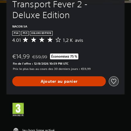
Transport Fever 2 - 
Deluxe Edition
NACON SA
PS4
PS5
DELUXE EDITION
4.01
1,2 K avis
M
o
y
€14,99
e
€59,99
Économisez 75 %
Remise par rapport au prix d'origine de €59,99
n
Fin de l'offre : 12/8/2026 10:59 PM UTC
n
Prix le plus bas au cours des 30 derniers jours : €59,99
e
d
Ajouter au panier
e
s
a
v
i
s
:
4
.
Jeu hors ligne activé