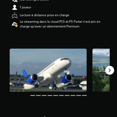
0
1 joueur
1
Lecture à distance prise en charge
é
Le streaming dans le cloud PS5 et PS Portal n'est pris en
t
charge qu'avec un abonnement Premium
o
i
l
e
s
s
u
r
5
(
1
,
2
K
a
v
i
s