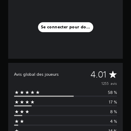
Se connecter pour donner un avis
M
4.01
Avis global des joueurs
o
1255 avis
58 %
y
17 %
e
8 %
n
4 %
n
14 %