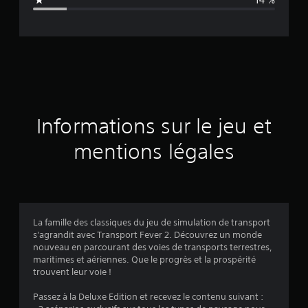
e
d
e
s
a
Informations sur le jeu et
v
mentions légales
i
s
La famille des classiques du jeu de simulation de transport
s'agrandit avec Transport Fever 2. Découvrez un monde
:
nouveau en parcourant des voies de transports terrestres,
maritimes et aériennes. Que le progrès et la prospérité
4
trouvent leur voie !
.
Passez à la Deluxe Edition et recevez le contenu suivant :