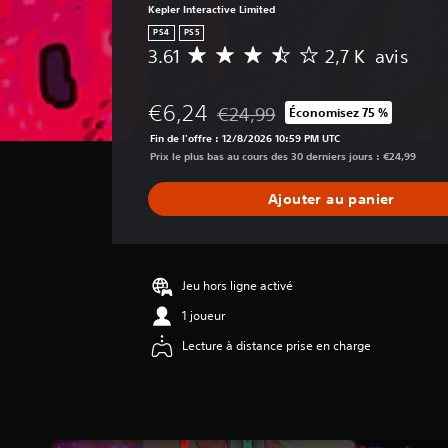
Kepler Interactive Limited
PS4
PS5
3.61
2,7 K avis
M
o
y
€6,24
€24,99
Économisez 75 %
e
Remise par rapport au prix d'origi
n
Fin de l'offre : 12/8/2026 10:59 PM UTC
n
Prix le plus bas au cours des 30 derniers jours : €24,99
e
d
Ajouter au panier
e
s
a
v
i
Jeu hors ligne activé
s
1 joueur
:
Lecture à distance prise en charge
3
.
6
1