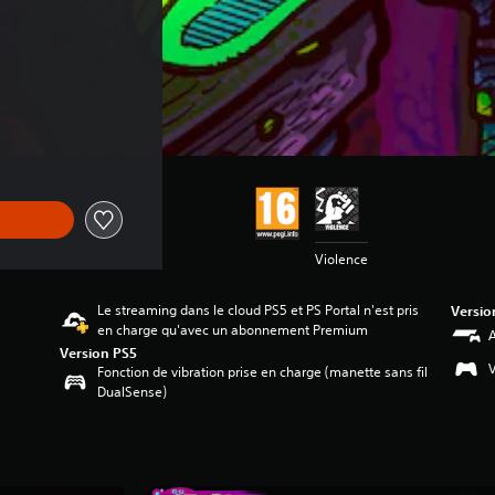
ne de €24,99
Violence
Le streaming dans le cloud PS5 et PS Portal n'est pris
Versio
en charge qu'avec un abonnement Premium
A
Version PS5
V
Fonction de vibration prise en charge (manette sans fil
DualSense)