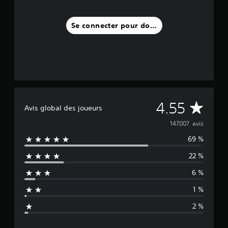
Se connecter pour donner un avis
M
4.55
Avis global des joueurs
o
147007 avis
69 %
y
22 %
e
6 %
n
1 %
n
2 %
e