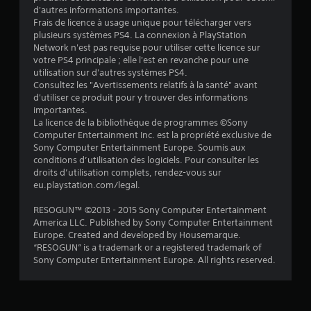
5
d'autres informations importantes.
Frais de licence à usage unique pour télécharger vers
(
plusieurs systèmes PS4. La connexion à PlayStation
Network n'est pas requise pour utiliser cette licence sur
1
votre PS4 principale ; elle l'est en revanche pour une
utilisation sur d'autres systèmes PS4.
4
Consultez les "Avertissements relatifs à la santé" avant
d'utiliser ce produit pour y trouver des informations
7
importantes.
La licence de la bibliothèque de programmes ©Sony
0
Computer Entertainment Inc. est la propriété exclusive de
Sony Computer Entertainment Europe. Soumis aux
0
conditions d’utilisation des logiciels. Pour consulter les
droits d’utilisation complets, rendez-vous sur
7
eu.playstation.com/legal.
RESOGUN™ ©2013 - 2015 Sony Computer Entertainment
America LLC. Published by Sony Computer Entertainment
a
Europe. Created and developed by Housemarque.
“RESOGUN” is a trademark or a registered trademark of
v
Sony Computer Entertainment Europe. All rights reserved.
i