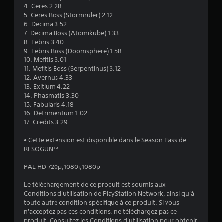
5
4. Ceres 2.28
5. Ceres Boss (Stormruler) 2.12
6. Decima 3.52
7. Decima Boss (Atomikube) 1.33
é
8. Febris 3.40
9. Febris Boss (Doomsphere) 1.58
t
10. Mefitis 3.01
11. Mefitis Boss (Serpentinus) 3.12
o
12. Avernus 4.33
13. Exitium 4.22
14. Phasmatis 3.30
i
15. Fabularis 4.18
16. Detrimentum 1.02
l
17. Credits 3.29
e
• Cette extension est disponible dans le Season Pass de
RESOGUN™.
s
PAL HD 720p,1080i,1080p
s
Le téléchargement de ce produit est soumis aux
u
Conditions d'utilisation de PlayStation Network, ainsi qu'à
toute autre condition spécifique à ce produit. Si vous
r
n'acceptez pas ces conditions, ne téléchargez pas ce
produit. Consultez les Conditions d'utilisation pour obtenir