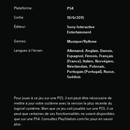
s
Plateforme:
PS4
)
Sortie:
10/6/2015
Éditeur:
Sony Interactive
Entertainment
Genres:
Musique/Rythme
Langues à l'écran:
Allemand, Anglais, Danois,
Espagnol, Finnois, Français
(France), Italien, Norvégien,
Néerlandais, Polonais,
Portugais (Portugal), Russe,
Suédois
Pour jouer à ce jeu sur une PS5, il est peut-être nécessaire de 
mettre à jour votre système avec la version la plus récente du 
logiciel système. Bien que ce jeu soit jouable sur une PS5, il se 
peut que certaines de ses fonctionnalités ne soient disponibles 
que sur une PS4. Consultez PlayStation.com/bc pour en savoir 
plus.