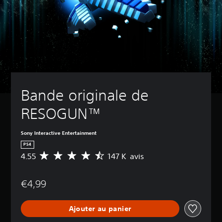
Bande originale de 
RESOGUN™
Sony Interactive Entertainment
PS4
4.55
147 K avis
M
o
y
€4,99
e
n
n
Ajouter au panier
e
d