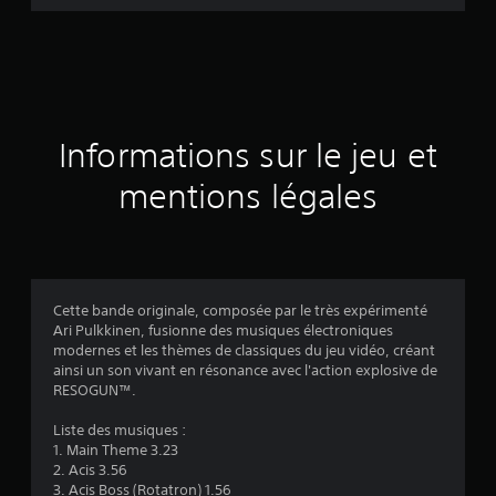
d
e
s
a
Informations sur le jeu et
v
mentions légales
i
s
Cette bande originale, composée par le très expérimenté
Ari Pulkkinen, fusionne des musiques électroniques
:
modernes et les thèmes de classiques du jeu vidéo, créant
ainsi un son vivant en résonance avec l'action explosive de
4
RESOGUN™.
.
Liste des musiques :
1. Main Theme 3.23
5
2. Acis 3.56
3. Acis Boss (Rotatron) 1.56