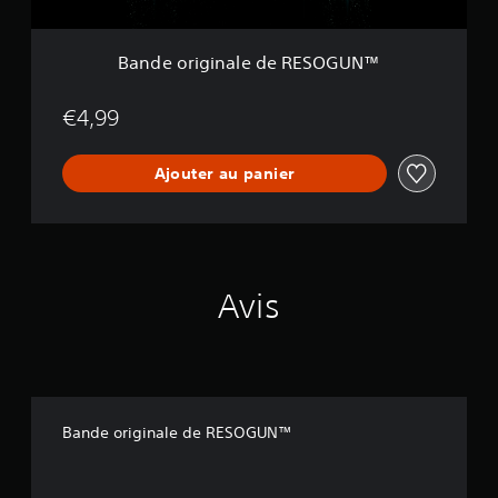
a
l
e
Bande originale de RESOGUN™
d
e
R
€4,99
E
S
Ajouter au panier
O
G
U
N
™
Avis
Bande originale de RESOGUN™