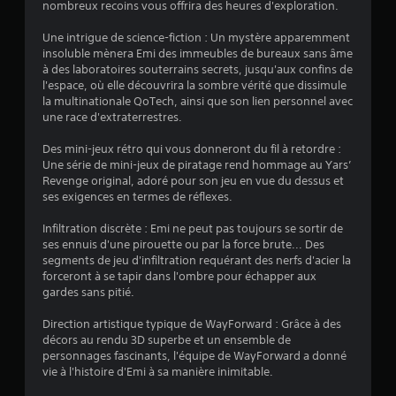
6
nombreux recoins vous offrira des heures d'exploration.
Une intrigue de science-fiction : Un mystère apparemment
insoluble mènera Emi des immeubles de bureaux sans âme
a
à des laboratoires souterrains secrets, jusqu'aux confins de
l'espace, où elle découvrira la sombre vérité que dissimule
v
la multinationale QoTech, ainsi que son lien personnel avec
une race d'extraterrestres.
i
Des mini-jeux rétro qui vous donneront du fil à retordre :
s
Une série de mini-jeux de piratage rend hommage au Yars’
Revenge original, adoré pour son jeu en vue du dessus et
)
ses exigences en termes de réflexes.
Infiltration discrète : Emi ne peut pas toujours se sortir de
ses ennuis d'une pirouette ou par la force brute... Des
segments de jeu d'infiltration requérant des nerfs d'acier la
forceront à se tapir dans l'ombre pour échapper aux
gardes sans pitié.
Direction artistique typique de WayForward : Grâce à des
décors au rendu 3D superbe et un ensemble de
personnages fascinants, l'équipe de WayForward a donné
vie à l'histoire d'Emi à sa manière inimitable.