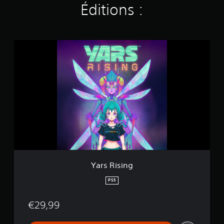
Éditions :
Y
a
r
s
R
i
s
i
n
g
Yars Rising
PS5
€29,99