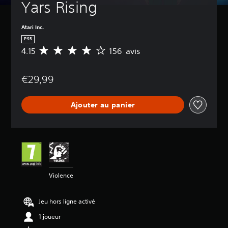
Yars Rising
Atari Inc.
PS5
4.15
156 avis
M
o
y
€29,99
e
n
n
Ajouter au panier
e
d
e
s
a
v
i
s
Violence
:
4
Jeu hors ligne activé
.
1
1 joueur
5