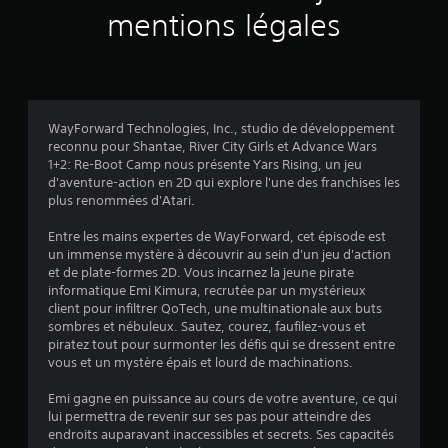
v
mentions légales
i
s
WayForward Technologies, Inc., studio de développement
reconnu pour Shantae, River City Girls et Advance Wars
:
1+2: Re-Boot Camp nous présente Yars Rising, un jeu
d'aventure-action en 2D qui explore l'une des franchises les
4
plus renommées d'Atari.
.
Entre les mains expertes de WayForward, cet épisode est
un immense mystère à découvrir au sein d'un jeu d'action
1
et de plate-formes 2D. Vous incarnez la jeune pirate
informatique Emi Kimura, recrutée par un mystérieux
5
client pour infiltrer QoTech, une multinationale aux buts
sombres et nébuleux. Sautez, courez, faufilez-vous et
piratez tout pour surmonter les défis qui se dressent entre
vous et un mystère épais et lourd de machinations.
é
Emi gagne en puissance au cours de votre aventure, ce qui
t
lui permettra de revenir sur ses pas pour atteindre des
endroits auparavant inaccessibles et secrets. Ses capacités