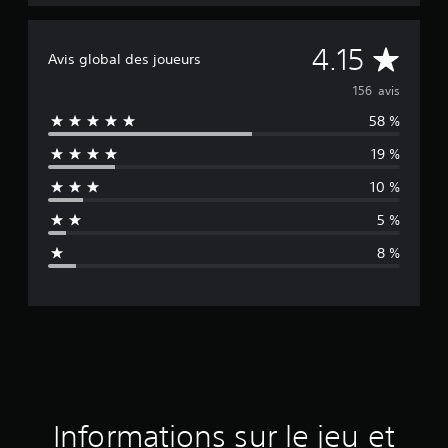
M
4.15
Avis global des joueurs
o
156 avis
58 %
y
19 %
e
10 %
n
5 %
n
8 %
e
d
e
s
a
Informations sur le jeu et