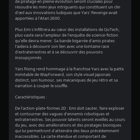
o
de piratage en pleine évolution seront cruciales pour
résoudre les mini-jeux intriguants qui constituent un clin
d'œil aux innovations ludiques que Yars' Revenge avait
i
apportées à l'Atari 2600.
l
Plus Emi s'infiltrera au cœur des installations de QoTech,
plus vaste sera l'ampleur de l'enquête de science-fiction
e
qu'elle devra mener. Sa bande bigarrée d'amis pirates
l'aidera à découvrir son lien avec une lointaine race
s
d'extraterrestres et à se découvrir des pouvoirs
insoupçonnés.
s
Yars Rising rend hommage à la franchise Yars avec la patte
u
inimitable de WayForward, son style visuel japonais
distinct, son humour, ses mécaniques de jeu rétro et sa
r
narration à couper le souffle.
5
Caractéristiques :
(
De l'action-plate-formes 2D : Emi doit sauter, faire exploser
et contourner des vagues d'ennemis robotiques et
1
extraterrestres. Ses pouvoir latents seront éveillés au cours
du jeu, avec des améliorations et des piratages bioniques
5
qui lui permettront d'atteindre des lieux précédemment
inaccessibles. La carte étendue et comportant de