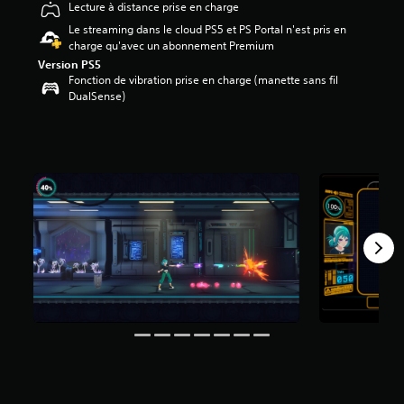
Lecture à distance prise en charge
é
Le streaming dans le cloud PS5 et PS Portal n'est pris en
t
charge qu'avec un abonnement Premium
o
Version PS5
i
Fonction de vibration prise en charge (manette sans fil
l
DualSense)
e
s
s
u
r
5
(
1
5
6
a
v
i
s
)