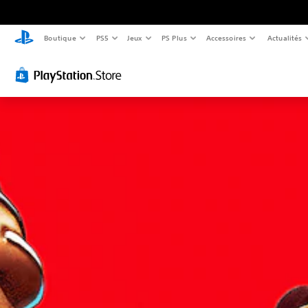
Boutique
PS5
Jeux
PS Plus
Accessoires
Actualités