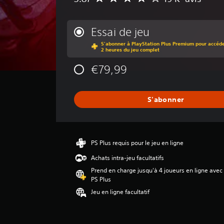
o
y
e
Essai de jeu
n
S'abonner à PlayStation Plus Premium pour accéder
n
2 heures du jeu complet
e
d
€79,99
e
s
a
S'abonner
v
i
s
:
PS Plus requis pour le jeu en ligne
3
Achats intra-jeu facultatifs
.
8
Prend en charge jusqu'à 4 joueurs en ligne avec
PS Plus
7
Jeu en ligne facultatif
é
t
o