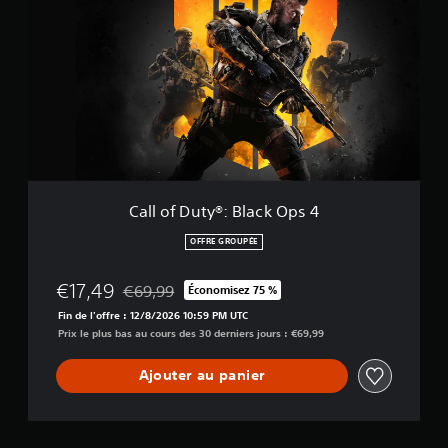
l
l
o
f
D
u
t
y
®
:
B
l
Call of Duty®: Black Ops 4
a
c
OFFRE GROUPÉE
k
O
€17,49
€69,99
Économisez 75 %
p
Remise par rapport au prix d'origine de €69,99
s
Fin de l'offre : 12/8/2026 10:59 PM UTC
4
Prix le plus bas au cours des 30 derniers jours : €69,99
Ajouter au panier