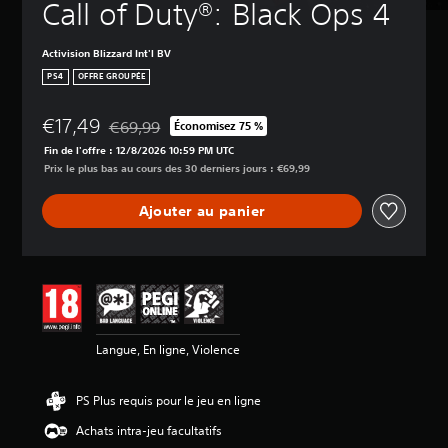
Call of Duty®: Black Ops 4
Activision Blizzard Int'l BV
PS4
OFFRE GROUPÉE
€17,49
€69,99
Économisez 75 %
Remise par rapport au prix d'origine de €69,99
Fin de l'offre : 12/8/2026 10:59 PM UTC
Prix le plus bas au cours des 30 derniers jours : €69,99
Ajouter au panier
Langue, En ligne, Violence
PS Plus requis pour le jeu en ligne
Achats intra-jeu facultatifs