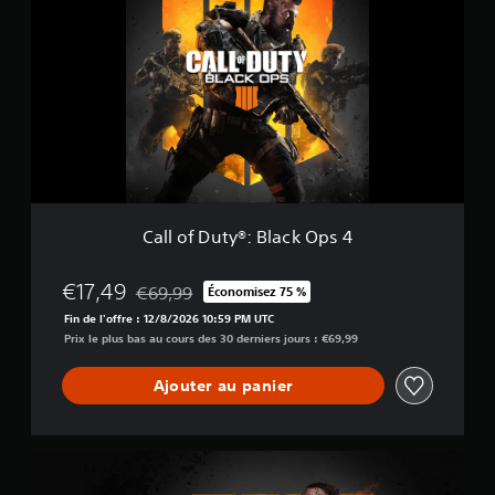
l
i
l
t
o
a
f
l
D
D
u
e
t
l
y
u
®
x
:
e
B
l
Call of Duty®: Black Ops 4
a
c
k
€17,49
€69,99
Économisez 75 %
Remise par rapport au prix d'origine de €69,99
O
Fin de l'offre : 12/8/2026 10:59 PM UTC
p
Prix le plus bas au cours des 30 derniers jours : €69,99
s
4
Ajouter au panier
C
a