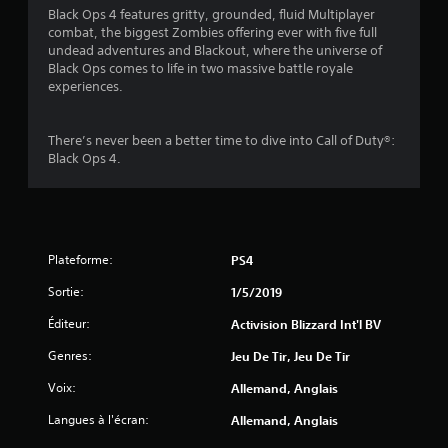
Black Ops 4 features gritty, grounded, fluid Multiplayer
combat, the biggest Zombies offering ever with five full
undead adventures and Blackout, where the universe of
Black Ops comes to life in two massive battle royale
experiences.
There’s never been a better time to dive into Call of Duty®:
Black Ops 4.
Plateforme:
PS4
Sortie:
1/5/2019
Éditeur:
Activision Blizzard Int'l BV
Genres:
Jeu De Tir, Jeu De Tir
Voix:
Allemand, Anglais
Langues à l'écran:
Allemand, Anglais