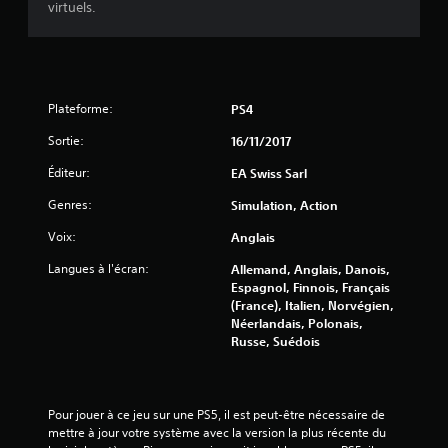
l
virtuels.
o
e
i
s
n
m
t
e
s
n
d
Plateforme:
PS4
u
e
s
Sortie:
s
16/11/2017
s
a
a
Éditeur:
EA Swiss Sarl
u
n
v
Genres:
s
Simulation, Action
e
d
g
Voix:
Anglais
e
a
v
r
Langues à l'écran:
Allemand, Anglais, Danois,
o
d
Espagnol, Finnois, Français
i
e
(France), Italien, Norvégien,
r
m
Néerlandais, Polonais,
a
a
Russe, Suédois
p
n
p
u
u
e
y
l
Pour jouer à ce jeu sur une PS5, il est peut-être nécessaire de 
e
s
mettre à jour votre système avec la version la plus récente du 
r
q