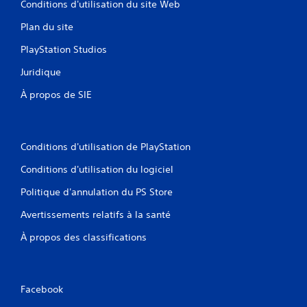
i
Conditions d'utilisation du site Web
s
J
Plan du site
s
o
é
u
PlayStation Studios
.
a
b
Juridique
l
À propos de SIE
e
s
a
n
Conditions d'utilisation de PlayStation
s
a
Conditions d'utilisation du logiciel
v
Politique d'annulation du PS Store
o
i
Avertissements relatifs à la santé
r
à
À propos des classifications
a
p
p
Facebook
u
y