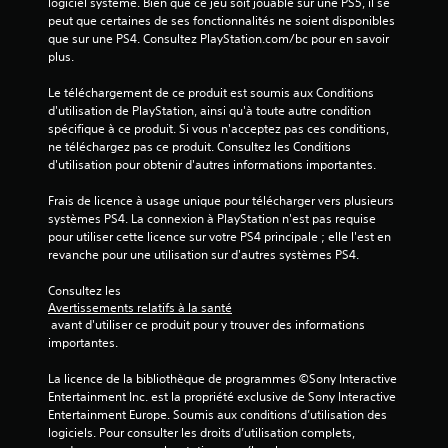
logiciel système. Bien que ce jeu soit jouable sur une PS5, il se 
r
u
peut que certaines de ses fonctionnalités ne soient disponibles 
a
i
que sur une PS4. Consultez PlayStation.com/bc pour en savoir 
p
v
plus.
i
o
d
u
Le téléchargement de ce produit est soumis aux Conditions 
e
s
d'utilisation de PlayStation, ainsi qu'à toute autre condition 
m
p
spécifique à ce produit. Si vous n'acceptez pas ces conditions, 
e
e
ne téléchargez pas ce produit. Consultez les Conditions 
n
r
d'utilisation pour obtenir d'autres informations importantes.
t
m
s
e
Frais de licence à usage unique pour télécharger vers plusieurs 
u
t
systèmes PS4. La connexion à PlayStation n'est pas requise 
r
t
pour utiliser cette licence sur votre PS4 principale ; elle l'est en 
l
r
revanche pour une utilisation sur d'autres systèmes PS4.
e
o
s
n
Consultez les 
t
t
Avertissements relatifs à la santé
o
d
 avant d'utiliser ce produit pour y trouver des informations 
u
e
importantes.
c
r
h
e
La licence de la bibliothèque de programmes ©Sony Interactive 
e
p
Entertainment Inc. est la propriété exclusive de Sony Interactive 
s
r
Entertainment Europe. Soumis aux conditions d’utilisation des 
o
e
logiciels. Pour consulter les droits d’utilisation complets, 
u