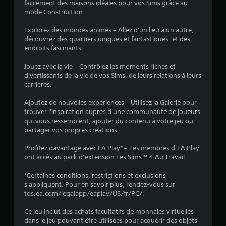
s
z
facilement des maisons idéales pour vos Sims grâce au
u
j
mode Construction.
)
e
o
l
u
Explorez des mondes animés – Allez d'un lieu à un autre,
l
e
découvrez des quartiers uniques et fantastiques, et des
r
endroits fascinants.
e
a
V
u
Jouez avec la vie – Contrôlez les moments riches et
o
j
divertissants de la vie de vos Sims, de leurs relations à leurs
u
e
carrières.
s
u
p
e
Ajoutez de nouvelles expériences – Utilisez la Galerie pour
o
t
trouver l'inspiration auprès d'une communauté de joueurs
u
n
qui vous ressemblent, ajouter du contenu à votre jeu ou
v
a
partager vos propres créations.
e
v
z
i
Profitez davantage avec EA Play* – Les membres d’EA Play
c
g
ont accès au pack d’extension Les Sims™ 4 Au Travail.
r
u
é
e
*Certaines conditions, restrictions et exclusions
e
r
s'appliquent. Pour en savoir plus, rendez-vous sur
r
d
tos.ea.com/legalapp/eaplay/US/fr/PC/.
d
a
e
n
Ce jeu inclut des achats facultatifs de monnaies virtuelles
s
s
dans le jeu pouvant être utilisées pour acquérir des objets
p