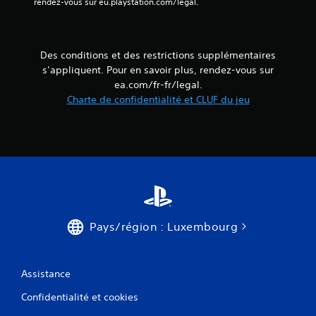
n
rendez-vous sur eu.playstation.com/legal.
r
d
e
r
s
e
p
l
Des conditions et des restrictions supplémentaires
e
e
s’appliquent. Pour en savoir plus, rendez-vous sur
c
j
t
ea.com/fr-fr/legal.
e
e
Charte de confidentialité et CLUF du jeu
u
r
l
u
à
n
o
d
ù
é
v
l
o
a
u
i
s
i
l
m
Pays/région : Luxembourg
'
p
a
a
v
r
e
Assistance
t
z
i
l
Confidentialité et cookies
.
a