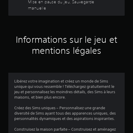
5
Mise en pause du jeu, Sauvegarde
t
i
q
manuelle
s
b
u
(
u
r
e
a
r
m
1
t
e
l
i
n
e
3
o
t
Informations sur le jeu et
s
n
)
t
9
s
.
mentions légales
o
d
0
u
e
S
c
s
8
a
h
m
u
a
e
1
n
v
s
Libérez votre imagination et créez un monde de Sims
e
e
V
unique qui vous ressemble ! Téléchargez gratuitement le
t
g
o
jeu et personnalisez les moindres détails, des Sims à leurs
t
a
u
maisons, et bien plus encore.
a
e
r
s
s
p
Créez des Sims uniques – Personnalisez une grande
d
v
.
o
diversité de Sims ayant tous des apparences uniques, des
e
u
personnalités dynamiques et des aspirations inspirantes.
m
i
v
a
e
Construisez la maison parfaite – Construisez et aménagez
n