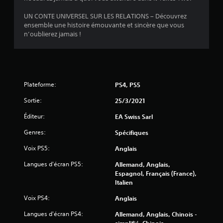
e
e
n
s
UN CONTE UNIVERSEL SUR LES RELATIONS – Découvrez
t
i
ensemble une histoire émouvante et sincère que vous
s
n
n’oublierez jamais !
.
f
o
r
J
m
o
a
u
Plateforme:
PS4, PS5
t
a
i
b
Sortie:
25/3/2021
o
l
n
Éditeur:
EA Swiss Sarl
e
s
s
a
Genres:
Spécifiques
a
u
Voix PS5:
Anglais
d
n
i
s
Langues d'écran PS5:
Allemand, Anglais,
o
c
Espagnol, Français (France),
s
o
Italien
o
m
n
Voix PS4:
Anglais
m
t
a
é
Langues d'écran PS4:
Allemand, Anglais, Chinois -
n
g
simplifié, Chinois -