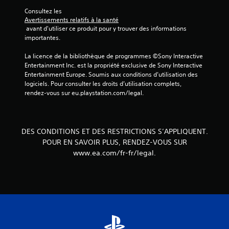
u
n
Consultez les 
e
t
Avertissements relatifs à la santé
r
o
 avant d'utiliser ce produit pour y trouver des informations 
a
u
importantes.
u
p
j
a
La licence de la bibliothèque de programmes ©Sony Interactive 
e
r
Entertainment Inc. est la propriété exclusive de Sony Interactive 
u
v
Entertainment Europe. Soumis aux conditions d’utilisation des 
s
i
logiciels. Pour consulter les droits d’utilisation complets, 
a
b
rendez-vous sur eu.playstation.com/legal.
n
r
s
a
u
t
t
i
DES CONDITIONS ET DES RESTRICTIONS S’APPLIQUENT.
i
o
l
POUR EN SAVOIR PLUS, RENDEZ-VOUS SUR
n
i
www.ea.com/fr-fr/legal.
s
s
d
e
e
r
s
l
m
e
a
s
n
c
e
o
t