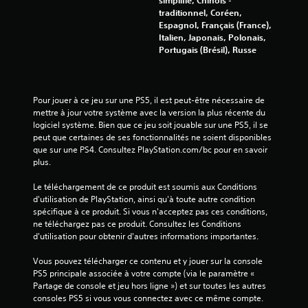
d
a
traditionnel, Coréen,
l
e
Espagnol, Français (France),
e
s
Italien, Japonais, Polonais,
m
t
Portugais (Brésil), Russe
e
a
n
c
t
t
f
Pour jouer à ce jeu sur une PS5, il est peut-être nécessaire de 
i
o
mettre à jour votre système avec la version la plus récente du 
l
u
logiciel système. Bien que ce jeu soit jouable sur une PS5, il se 
e
r
peut que certaines de ses fonctionnalités ne soient disponibles 
n
s
que sur une PS4. Consultez PlayStation.com/bc pour en savoir 
i
plus.
V
e
o
s
Le téléchargement de ce produit est soumis aux Conditions 
u
v
d'utilisation de PlayStation, ainsi qu'à toute autre condition 
s
i
spécifique à ce produit. Si vous n'acceptez pas ces conditions, 
p
s
ne téléchargez pas ce produit. Consultez les Conditions 
o
u
d'utilisation pour obtenir d'autres informations importantes.
u
e
v
l
Vous pouvez télécharger ce contenu et y jouer sur la console 
e
l
PS5 principale associée à votre compte (via le paramètre « 
z
e
Partage de console et jeu hors ligne ») et sur toutes les autres 
j
m
consoles PS5 si vous vous connectez avec ce même compte.
o
e