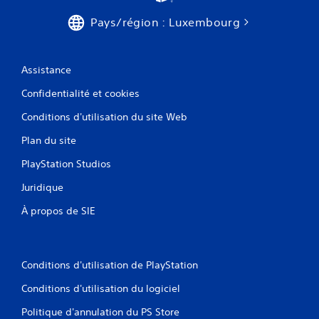
m
t
m
Pays/région : Luxembourg
e
a
s
n
.
d
e
Assistance
s
Confidentialité et cookies
t
a
Conditions d'utilisation du site Web
c
t
Plan du site
i
l
PlayStation Studios
e
s
Juridique
.
À propos de SIE
J
o
u
Conditions d'utilisation de PlayStation
a
b
Conditions d'utilisation du logiciel
l
Politique d'annulation du PS Store
e