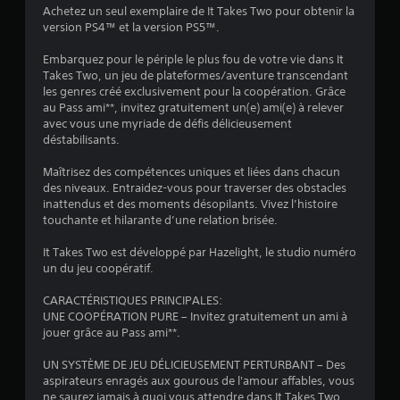
t
Achetez un seul exemplaire de It Takes Two pour obtenir la
a
i
.
version PS4™ et la version PS5™.
n
d
s
Embarquez pour le périple le plus fou de votre vie dans It
e
A
Takes Two, un jeu de plateformes/aventure transcendant
s
u
)
les genres créé exclusivement pour la coopération. Grâce
d
t
au Pass ami**, invitez gratuitement un(e) ami(e) à relever
e
r
avec vous une myriade de défis délicieusement
d
e
déstabilisants.
é
s
t
Maîtrisez des compétences uniques et liées dans chacun
o
e
des niveaux. Entraidez-vous pour traverser des obstacles
c
p
inattendus et des moments désopilants. Vivez l’histoire
t
t
touchante et hilarante d’une relation brisée.
i
i
o
o
It Takes Two est développé par Hazelight, le studio numéro
n
n
un du jeu coopératif.
d
s
e
a
CARACTÉRISTIQUES PRINCIPALES:
m
UNE COOPÉRATION PURE – Invitez gratuitement un ami à
u
o
jouer grâce au Pass ami**.
d
u
v
i
UN SYSTÈME DE JEU DÉLICIEUSEMENT PERTURBANT – Des
e
o
aspirateurs enragés aux gourous de l'amour affables, vous
m
L
ne saurez jamais à quoi vous attendre dans It Takes Two.