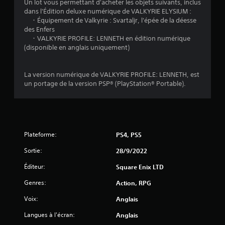
Un lot vous permettant d'acheter les objets suivants, inclus
t
dans l'Édition deluxe numérique de VALKYRIE ELYSIUM :
・Équipement de Valkyrie : Svartaljr, l'épée de la déesse
o
des Enfers
・VALKYRIE PROFILE: LENNETH en édition numérique
i
(disponible en anglais uniquement)
l
La version numérique de VALKYRIE PROFILE: LENNETH, est
e
un portage de la version PSP® (PlayStation® Portable).
s
s
Plateforme:
PS4, PS5
u
Sortie:
28/9/2022
r
Éditeur:
Square Enix LTD
5
Genres:
Action, RPG
(
Voix:
Anglais
3
Langues à l'écran:
Anglais