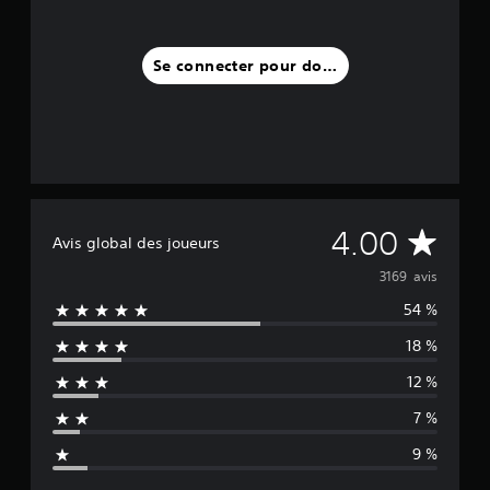
Se connecter pour donner un avis
M
4.00
Avis global des joueurs
o
3169 avis
54 %
y
18 %
e
12 %
n
7 %
n
9 %
e