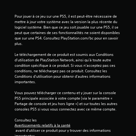
1
6
Pour jouer à ce jeu sur une PS5, il est peut-être nécessaire de 
mettre à jour votre système avec la version la plus récente du 
9
logiciel système. Bien que ce jeu soit jouable sur une PS5, il se 
peut que certaines de ses fonctionnalités ne soient disponibles 
que sur une PS4. Consultez PlayStation.com/bc pour en savoir 
plus.
a
Le téléchargement de ce produit est soumis aux Conditions 
d'utilisation de PlayStation Network, ainsi qu'à toute autre 
v
condition spécifique à ce produit. Si vous n'acceptez pas ces 
conditions, ne téléchargez pas ce produit. Consultez les 
i
Conditions d'utilisation pour obtenir d'autres informations 
importantes.
s
Vous pouvez télécharger ce contenu et y jouer sur la console 
)
PS5 principale associée à votre compte (via le paramètre « 
Partage de console et jeu hors ligne ») et sur toutes les autres 
consoles PS5 si vous vous connectez avec ce même compte.
Consultez les 
Avertissements relatifs à la santé
 avant d'utiliser ce produit pour y trouver des informations 
importantes.