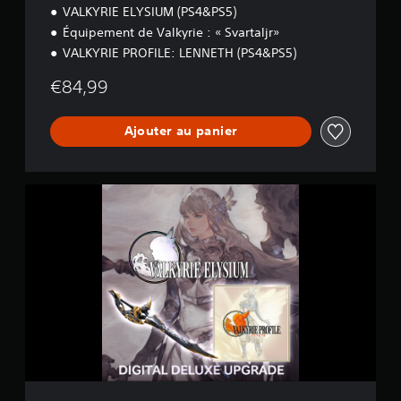
VALKYRIE ELYSIUM (PS4&PS5)
r
i
Équipement de Valkyrie : « Svartaljr»
q
VALKYRIE PROFILE: LENNETH (PS4&PS5)
u
e
€84,99
Ajouter au panier
M
i
s
e
à
n
i
v
e
a
u
D
e