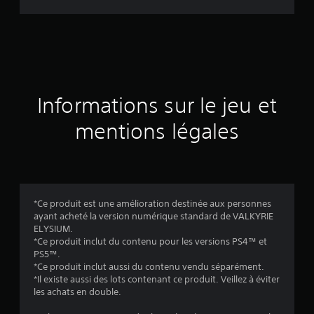
d
e
s
a
Informations sur le jeu et
v
mentions légales
i
s
*Ce produit est une amélioration destinée aux personnes
ayant acheté la version numérique standard de VALKYRIE
:
ELYSIUM.
*Ce produit inclut du contenu pour les versions PS4™ et
4
PS5™.
*Ce produit inclut aussi du contenu vendu séparément.
*Il existe aussi des lots contenant ce produit. Veillez à éviter
les achats en double.
é