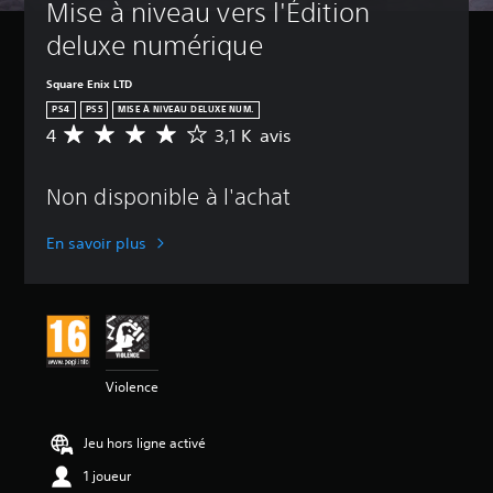
Mise à niveau vers l'Édition 
deluxe numérique
Square Enix LTD
PS4
PS5
MISE À NIVEAU DELUXE NUM.
4
3,1 K avis
M
o
y
Non disponible à l'achat
e
n
n
En savoir plus
e
d
e
s
a
v
i
Violence
s
:
Jeu hors ligne activé
4
1 joueur
é