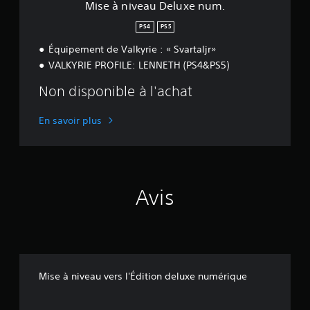
l
Mise à niveau Deluxe num.
u
x
PS4
PS5
e
Équipement de Valkyrie : « Svartaljr»
n
u
VALKYRIE PROFILE: LENNETH (PS4&PS5)
m
.
Non disponible à l'achat
En savoir plus
Avis
Mise à niveau vers l'Édition deluxe numérique