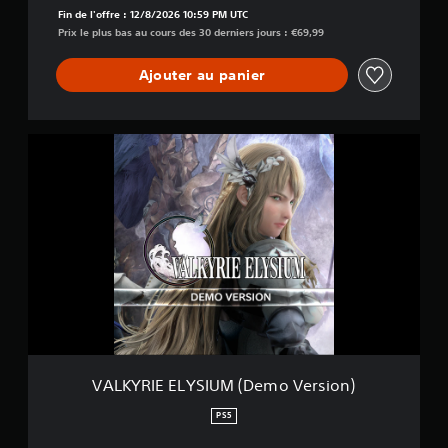
i
Fin de l'offre : 12/8/2026 10:59 PM UTC
q
Prix le plus bas au cours des 30 derniers jours : €69,99
u
e
Ajouter au panier
V
A
L
K
Y
R
I
E
E
L
Y
S
I
U
VALKYRIE ELYSIUM (Demo Version)
M
(
PS5
D