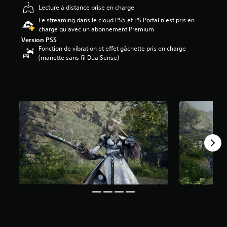
Lecture à distance prise en charge
t
o
Le streaming dans le cloud PS5 et PS Portal n'est pris en
i
charge qu'avec un abonnement Premium
l
Version PS5
e
Fonction de vibration et effet gâchette pris en charge
s
(manette sans fil DualSense)
s
u
r
5
(
3
,
1
K
a
v
i
s
)