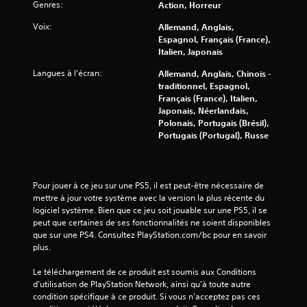
Genres:
Action, Horreur
l
Voix:
Allemand, Anglais,
e
Espagnol, Français (France),
Italien, Japonais
s
Langues à l'écran:
Allemand, Anglais, Chinois -
s
traditionnel, Espagnol,
Français (France), Italien,
u
Japonais, Néerlandais,
Polonais, Portugais (Brésil),
r
Portugais (Portugal), Russe
5
(
Pour jouer à ce jeu sur une PS5, il est peut-être nécessaire de 
mettre à jour votre système avec la version la plus récente du 
1
logiciel système. Bien que ce jeu soit jouable sur une PS5, il se 
peut que certaines de ses fonctionnalités ne soient disponibles 
1
que sur une PS4. Consultez PlayStation.com/bc pour en savoir 
plus.
8
Le téléchargement de ce produit est soumis aux Conditions 
d'utilisation de PlayStation Network, ainsi qu'à toute autre 
7
condition spécifique à ce produit. Si vous n'acceptez pas ces 