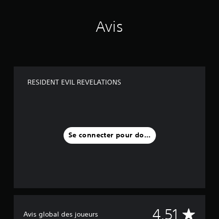
Avis
RESIDENT EVIL REVELATIONS
Se connecter pour donner un avis
M
4.51
Avis global des joueurs