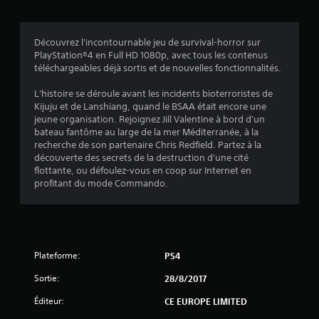
s
Découvrez l'incontournable jeu de survival-horror sur
PlayStation®4 en Full HD 1080p, avec tous les contenus
:
téléchargeables déjà sortis et de nouvelles fonctionnalités.
4
L'histoire se déroule avant les incidents bioterroristes de
Kijuju et de Lanshiang, quand le BSAA était encore une
.
jeune organisation. Rejoignez Jill Valentine à bord d'un
bateau fantôme au large de la mer Méditerranée, à la
5
recherche de son partenaire Chris Redfield. Partez à la
découverte des secrets de la destruction d'une cité
1
flottante, ou défoulez-vous en coop sur Internet en
profitant du mode Commando.
é
t
Plateforme:
PS4
o
Sortie:
28/8/2017
i
Éditeur:
CE EUROPE LIMITED