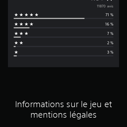
o
11870 avis
71 %
y
16 %
e
7 %
n
2 %
n
3 %
e
d
e
s
a
Informations sur le jeu et
v
mentions légales
i