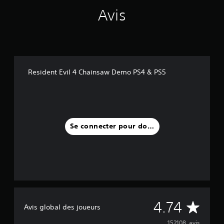
Avis
Resident Evil 4 Chainsaw Demo PS4 & PS5
Se connecter pour donner un avis
M
4.74
Avis global des joueurs
152108 avis