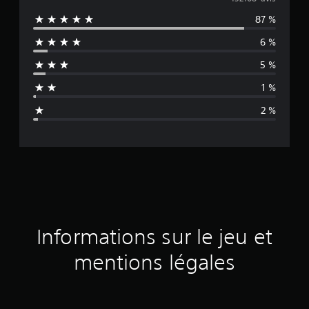
o
87 %
y
6 %
e
5 %
n
1 %
n
2 %
e
d
e
s
a
Informations sur le jeu et
v
mentions légales
i
s