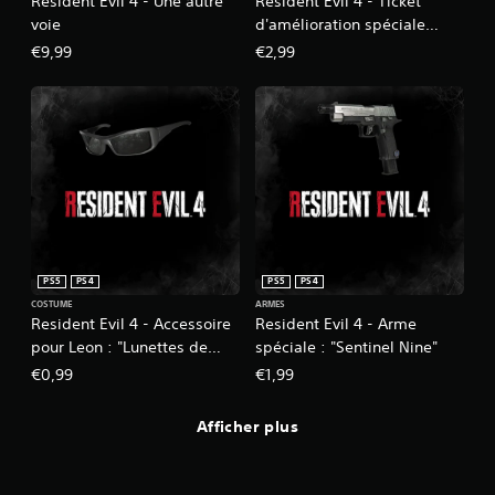
Resident Evil 4 - Une autre
Resident Evil 4 - Ticket
voie
d'amélioration spéciale
d'arme x1 (A)
€9,99
€2,99
PS5
PS4
PS5
PS4
COSTUME
ARMES
Resident Evil 4 - Accessoire
Resident Evil 4 - Arme
pour Leon : "Lunettes de
spéciale : "Sentinel Nine"
soleil sportives"
€0,99
€1,99
Afficher plus