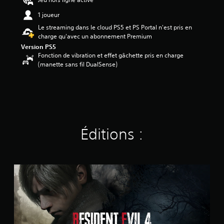
7
1 joueur
4
Le streaming dans le cloud PS5 et PS Portal n'est pris en
é
charge qu'avec un abonnement Premium
t
Version PS5
o
Fonction de vibration et effet gâchette pris en charge
i
(manette sans fil DualSense)
l
e
s
s
u
r
5
Éditions :
(
1
5
2
S
t
K
a
n
a
d
v
a
i
r
s