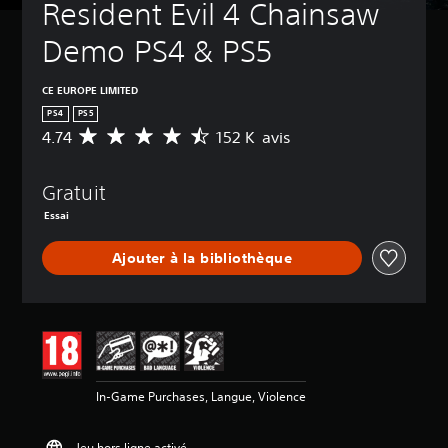
Resident Evil 4 Chainsaw 
Demo PS4 & PS5
CE EUROPE LIMITED
PS4
PS5
4.74
152 K avis
M
o
y
Gratuit
e
n
Essai
n
e
Ajouter à la bibliothèque
d
e
s
a
v
i
s
In-Game Purchases, Langue, Violence
:
4
.
Jeu hors ligne activé