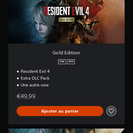
n
E
t
d
E
i
v
t
i
i
l
o
4
n
Gold Edition
PS4
PS5
Resident Evil 4
Extra DLC Pack
Une autre voie
€49,99
Ajouter au panier
R