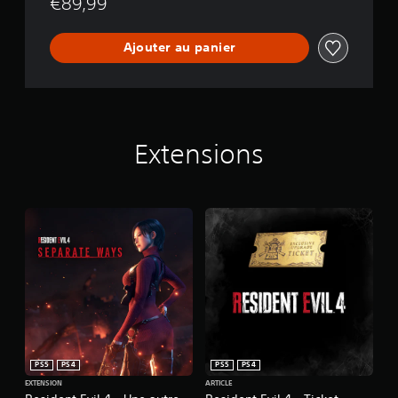
€89,99
Ajouter au panier
Extensions
PS5
PS4
PS5
PS4
EXTENSION
ARTICLE