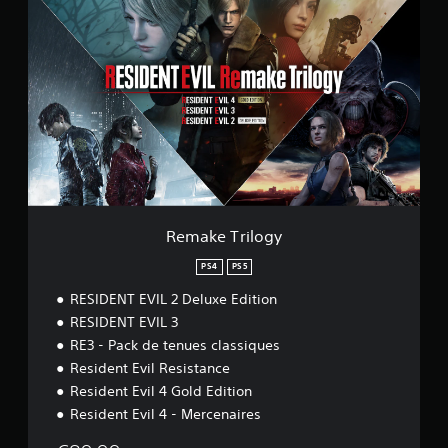
e
m
a
k
e
T
r
i
l
o
g
y
Remake Trilogy
PS4
PS5
RESIDENT EVIL 2 Deluxe Edition
RESIDENT EVIL 3
RE3 - Pack de tenues classiques
Resident Evil Resistance
Resident Evil 4 Gold Edition
Resident Evil 4 - Mercenaires