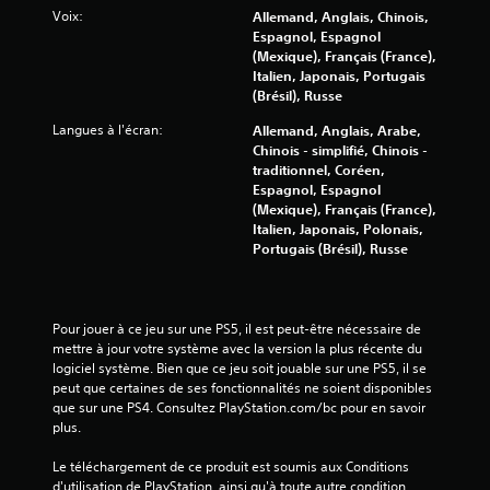
Voix:
Allemand, Anglais, Chinois,
e
Espagnol, Espagnol
(Mexique), Français (France),
s
Italien, Japonais, Portugais
(Brésil), Russe
s
Langues à l'écran:
Allemand, Anglais, Arabe,
u
Chinois - simplifié, Chinois -
traditionnel, Coréen,
r
Espagnol, Espagnol
(Mexique), Français (France),
5
Italien, Japonais, Polonais,
Portugais (Brésil), Russe
(
1
Pour jouer à ce jeu sur une PS5, il est peut-être nécessaire de 
5
mettre à jour votre système avec la version la plus récente du 
logiciel système. Bien que ce jeu soit jouable sur une PS5, il se 
peut que certaines de ses fonctionnalités ne soient disponibles 
2
que sur une PS4. Consultez PlayStation.com/bc pour en savoir 
plus.
1
Le téléchargement de ce produit est soumis aux Conditions 
0
d'utilisation de PlayStation, ainsi qu'à toute autre condition 