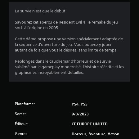
La survie n'est que le début.
:
Savourez cet aperçu de Resident Evil 4, le remake du jeu
sorti à l'origine en 2005.
4
Cette démo propose une version spécialement adaptée de
.
la séquence d'ouverture du jeu. Vous pouvez y jouer
autant de fois que vous le désirez, sans limite de temps.
7
Replongez dans le cauchemar d'horreur et de survie
4
sublimé par le gameplay modernisé, l'histoire réécrite et les
graphismes incroyablement détaillés.
é
t
Plateforme:
PS4, PS5
o
Sortie:
9/3/2023
i
Éditeur:
CE EUROPE LIMITED
Genres:
Horreur, Aventure, Action
l