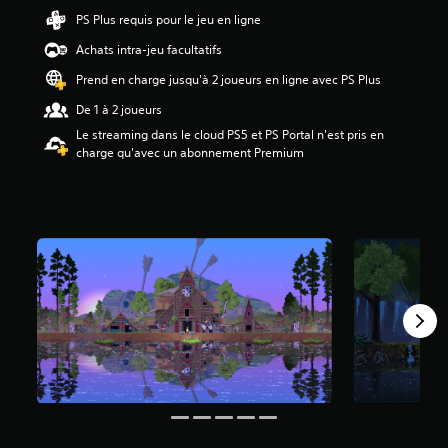
6
PS Plus requis pour le jeu en ligne
Achats intra-jeu facultatifs
é
t
Prend en charge jusqu'à 2 joueurs en ligne avec PS Plus
o
i
De 1 à 2 joueurs
l
Le streaming dans le cloud PS5 et PS Portal n'est pris en
e
charge qu'avec un abonnement Premium
s
s
u
r
5
(
2
,
8
K
a
v
i
s
)