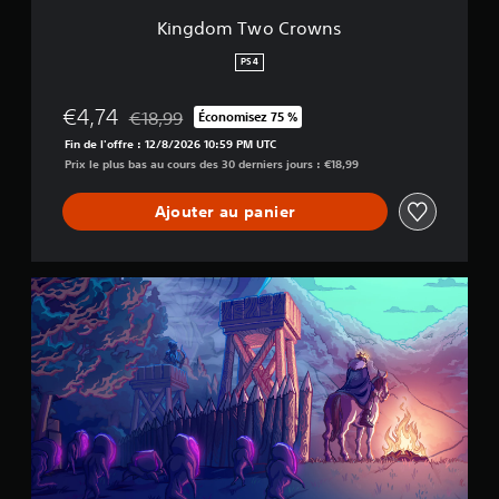
w
Kingdom Two Crowns
n
s
PS4
€4,74
€18,99
Économisez 75 %
Remise par rapport au prix d'origine de €18,99
Fin de l'offre : 12/8/2026 10:59 PM UTC
Prix le plus bas au cours des 30 derniers jours : €18,99
Ajouter au panier
E
s
s
e
n
t
i
a
l
s
P