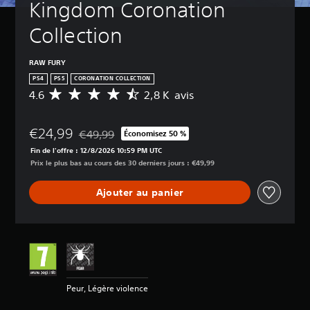
Kingdom Coronation 
Collection
RAW FURY
PS4
PS5
CORONATION COLLECTION
4.6
2,8 K avis
M
o
y
€24,99
e
€49,99
Économisez 50 %
Remise par rapport au prix d'origine de €49,99
n
Fin de l'offre : 12/8/2026 10:59 PM UTC
n
Prix le plus bas au cours des 30 derniers jours : €49,99
e
d
Ajouter au panier
e
s
a
v
i
s
:
Peur, Légère violence
4
.