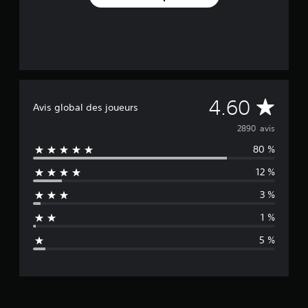
M
4.60
Avis global des joueurs
o
2890 avis
80 %
y
12 %
e
3 %
n
1 %
n
5 %
e
d