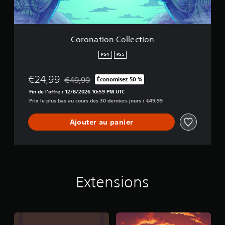
C
o
l
l
Coronation Collection
e
c
PS4
PS5
t
i
€24,99
€49,99
Économisez 50 %
o
Remise par rapport au prix d'origine de €49,99
n
Fin de l'offre : 12/8/2026 10:59 PM UTC
Prix le plus bas au cours des 30 derniers jours : €49,99
Ajouter au panier
Extensions