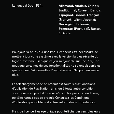
Langues d'écran PS4:
8
Allemand, Anglais, Chinois -
traditionnel, Coréen, Danois,
Espagnol, Finnois, Français
9
(France), Italien, Japonais,
Norvégien, Polonais,
0
Portugais (Portugal), Russe,
Suédois
a
Pour jouer à ce jeu sur une PS5, il est peut-être nécessaire de 
v
mettre à jour votre système avec la version la plus récente du 
logiciel système. Bien que ce jeu soit jouable sur une PS5, il se 
i
peut que certaines de ses fonctionnalités ne soient disponibles 
que sur une PS4. Consultez PlayStation.com/bc pour en savoir 
s
plus.
)
Le téléchargement de ce produit est soumis aux Conditions 
d'utilisation de PlayStation, ainsi qu'à toute autre condition 
spécifique à ce produit. Si vous n'acceptez pas ces conditions, 
ne téléchargez pas ce produit. Consultez les Conditions 
d'utilisation pour obtenir d'autres informations importantes.
Frais de licence à usage unique pour télécharger vers plusieurs 