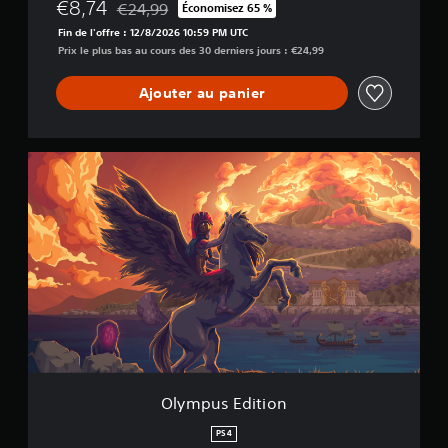
€8,74
€24,99
Économisez 65 %
Remise par rapport au prix d'origine de €24,99
Fin de l'offre : 12/8/2026 10:59 PM UTC
Prix le plus bas au cours des 30 derniers jours : €24,99
Ajouter au panier
O
l
y
m
p
u
s
E
d
i
t
i
o
n
Olympus Edition
PS4