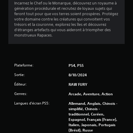
Incarnez le Chef ou le Monarque, découvrez un royaume à
t
génération procédurale et recrutez de loyaux sujets qui
feront tout pour que vos terres soient prospères. Protégez
o
votre domaine contre les créatures qui convoitent vos
trésors et la couronne, explorez les îles et découvrez
i
d'étranges artefacts qui vous aideront à triompher des
monstrueux Rapaces.
l
e
s
Plateforme:
PS4, PS5
s
Sortie:
8/10/2024
Éditeur:
RAW FURY
u
Genres:
Arcade, Aventure, Action
r
Langues d'écran PS5:
Allemand, Anglais, Chinois -
5
simplifié, Chinois -
traditionnel, Coréen,
(
Espagnol, Français (France),
Italien, Japonais, Portugais
2
(Brésil), Russe