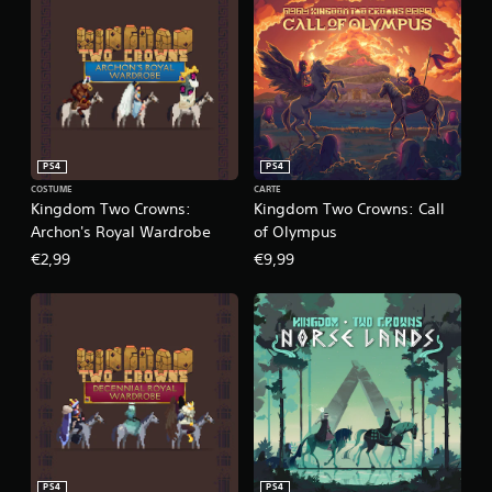
PS4
PS4
COSTUME
CARTE
Kingdom Two Crowns:
Kingdom Two Crowns: Call
Archon's Royal Wardrobe
of Olympus
€2,99
€9,99
PS4
PS4