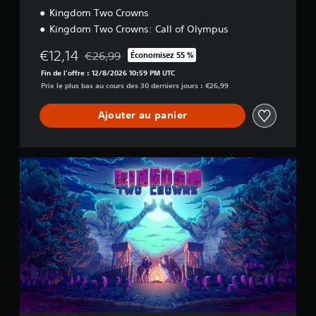
Kingdom Two Crowns
Kingdom Two Crowns: Call of Olympus
€12,14
€26,99
Économisez 55 %
Remise par rapport au prix d'origine de €26,99
Fin de l'offre : 12/8/2026 10:59 PM UTC
Prix le plus bas au cours des 30 derniers jours : €26,99
Ajouter au panier
K
i
n
g
d
o
m
T
w
o
C
r
o