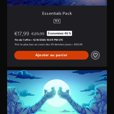
a
c
k
Essentials Pack
PS4
€17,99
€29,99
Économisez 40 %
Remise par rapport au prix d'origine de €29,99
Fin de l'offre : 12/8/2026 10:59 PM UTC
Prix le plus bas au cours des 30 derniers jours : €29,99
Ajouter au panier
C
o
r
o
n
a
t
i
o
n