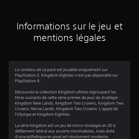
e
s
a
Informations sur le jeu et
v
mentions légales
i
s
Le contenu de ce pack est jouable uniquement sur
PlayStation 5. Kingdom Eighties n'est pas disponible sur
:
PlayStation 4.
4
Découvrez la collection Kingdom ultime regroupant les
titres suivants de cette série primée de jeux de stratégie :
.
Kingdom New Lands, Kingdom Two Crowns, Kingdom Two
Crowns: Norse Lands, Kingdom Two Crowns: L'appel de
6
l'Olympe et Kingdom Eighties.
La série Kingdom est un jeu de micro-stratégie en 2D à
défilement latéral aux accents minimalistes, mais doté
é
d'une esthétique en pixel art résolument moderne.