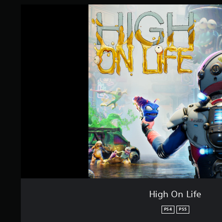
r
e
A
H
l
r
u
i
e
m
d
g
s
e
h
i
c
t
O
o
o
t
n
m
a
3
L
m
n
D
i
a
t
f
V
n
d
e
o
d
'
u
e
i
s
s
n
p
d
v
o
u
e
u
j
r
v
e
s
e
u
e
z
à
r
p
t
l
a
o
e
High On Life
r
u
s
a
t
j
PS4
PS5
m
m
o