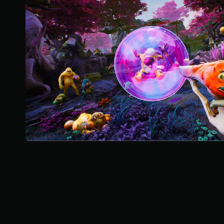
a
s
s
é
u
n
(
t
r
d
o
B
c
e
i
a
h
s
l
s
a
e
q
V
i
s
u
o
q
s
e
u
u
u
h
s
e
r
a
p
5
)
u
o
(
t
u
D
2
-
v
e
2
p
e
s
a
z
o
K
r
v
p
l
é
t
a
e
r
i
v
u
i
o
i
r
f
n
s
.
i
s
)
e
p