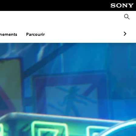
R
e
c
h
e
nements
Parcourir
r
c
h
e
r