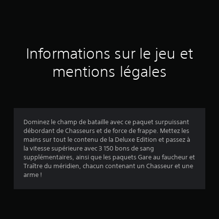
e
s
a
Informations sur le jeu et
v
mentions légales
i
s
Dominez le champ de bataille avec ce paquet surpuissant
débordant de Chasseurs et de force de frappe. Mettez les
:
mains sur tout le contenu de la Deluxe Edition et passez à
la vitesse supérieure avec 3 150 bons de sang
4
supplémentaires, ainsi que les paquets Gare au faucheur et
Traître du méridien, chacun contenant un Chasseur et une
.
arme !
1
8