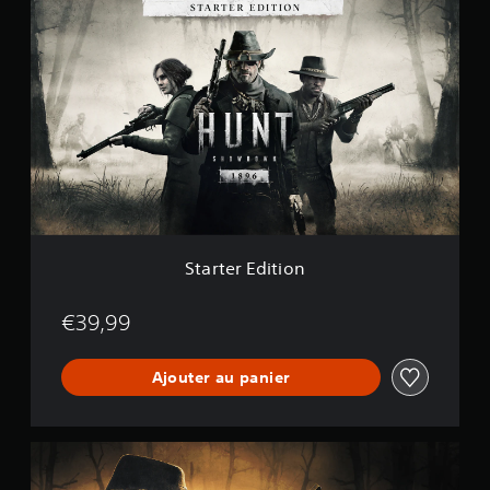
S
t
a
r
t
e
r
E
d
i
t
i
o
n
Starter Edition
€39,99
Ajouter au panier
P
r