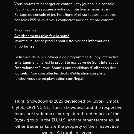
(
Vous pouvez télécharger ce contenu et y jouer sur la console 
PS5 principale associée à votre compte (via le paramètre « 
1
Partage de console et jeu hors ligne ») et sur toutes les autres 
consoles PS5 si vous vous connectez avec ce même compte.
4
Consultez les 
Avertissements relatifs à la santé
1
 avant d'utiliser ce produit pour y trouver des informations 
importantes.
2
La licence de la bibliothèque de programmes ©Sony Interactive 
0
Entertainment Inc. est la propriété exclusive de Sony Interactive 
Entertainment Europe. Soumis aux conditions d’utilisation des 
logiciels. Pour consulter les droits d’utilisation complets, 
rendez-vous sur eu.playstation.com/legal.
a
v
Hunt: Showdown © 2026 developed by Crytek GmbH.
i
Crytek, CRYENGINE, Hunt: Showdown and the respective
logos are trademarks or registered trademarks of the
s
Crytek group in the EU, U.S. and/or other territories. All
)
other trademarks are the property of their respective
owners. All rights reserved.