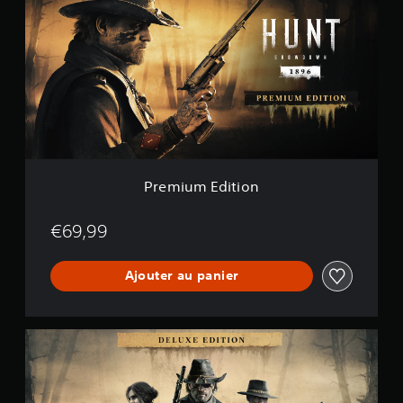
e
m
i
u
m
E
d
i
t
i
o
n
Premium Edition
€69,99
Ajouter au panier
D
e
l
u
x