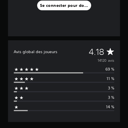
Se connecter pour donner un avis
M
4.18
Avis global des joueurs
o
14120 avis
69 %
y
11 %
e
3 %
n
3 %
n
14 %
e
d