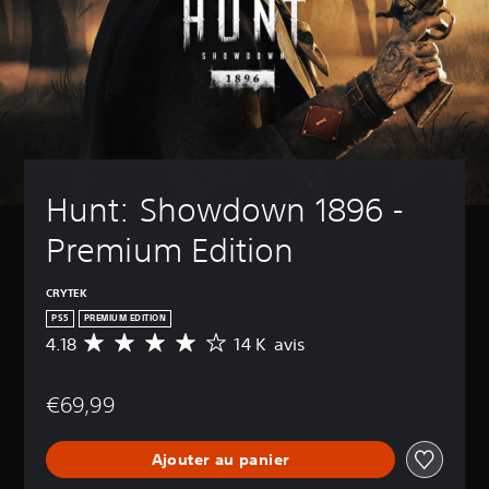
Hunt: Showdown 1896 - 
Premium Edition
CRYTEK
PS5
PREMIUM EDITION
4.18
14 K avis
M
o
y
€69,99
e
n
n
Ajouter au panier
e
d