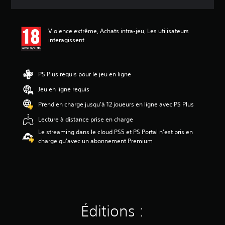
e
s
a
Violence extrême, Achats intra-jeu, Les utilisateurs
v
interagissent
i
s
:
PS Plus requis pour le jeu en ligne
4
.
Jeu en ligne requis
1
Prend en charge jusqu'à 12 joueurs en ligne avec PS Plus
8
Lecture à distance prise en charge
é
Le streaming dans le cloud PS5 et PS Portal n'est pris en
t
charge qu'avec un abonnement Premium
o
i
l
e
s
s
u
r
Éditions :
5
(