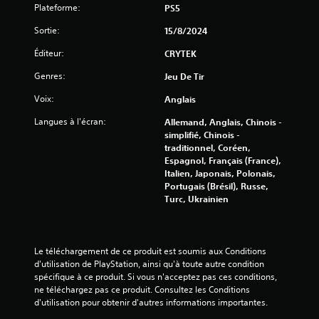
Plateforme:
PS5
Sortie:
15/8/2024
é
Éditeur:
CRYTEK
t
Genres:
Jeu De Tir
o
Voix:
Anglais
i
Langues à l'écran:
Allemand, Anglais, Chinois -
simplifié, Chinois -
l
traditionnel, Coréen,
Espagnol, Français (France),
e
Italien, Japonais, Polonais,
Portugais (Brésil), Russe,
s
Turc, Ukrainien
s
u
Le téléchargement de ce produit est soumis aux Conditions 
d'utilisation de PlayStation, ainsi qu'à toute autre condition 
r
spécifique à ce produit. Si vous n'acceptez pas ces conditions, 
ne téléchargez pas ce produit. Consultez les Conditions 
5
d'utilisation pour obtenir d'autres informations importantes.