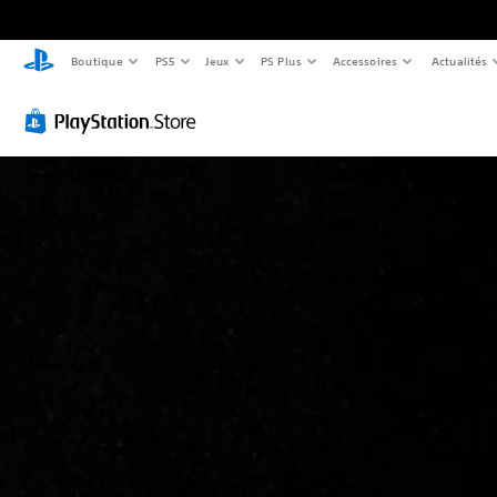
Boutique
PS5
Jeux
PS Plus
Accessoires
Actualités