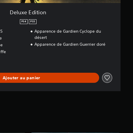
Deluxe Edition
PS4
PS5
S5
Apparence de Gardien Cyclope du
désert
e
Apparence de Gardien Guerrier doré
ée
ffe
Ajouter au panier