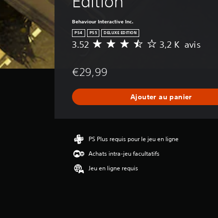
Edition
Behaviour Interactive Inc.
PS4
PS5
DELUXE EDITION
3.52
3,2 K avis
M
o
y
€29,99
e
n
n
Ajouter au panier
e
d
e
s
a
PS Plus requis pour le jeu en ligne
v
Achats intra-jeu facultatifs
i
s
Jeu en ligne requis
:
3
.
5