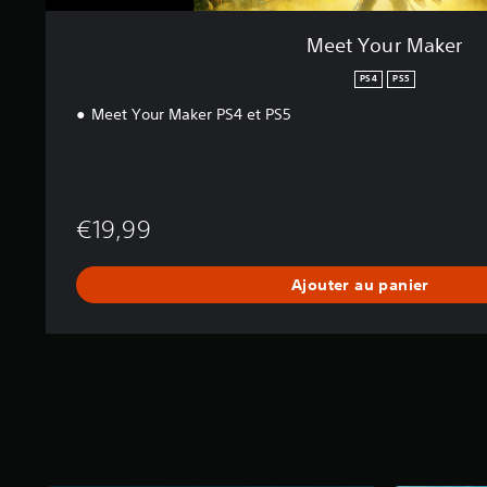
)
Meet Your Maker
PS4
PS5
Meet Your Maker PS4 et PS5
€19,99
Ajouter au panier