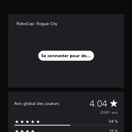
RoboCop: Rogue City
Se connecter pour donner un avis
M
4.04
Avis global des joueurs
o
25941 avis
54 %
y
22 %