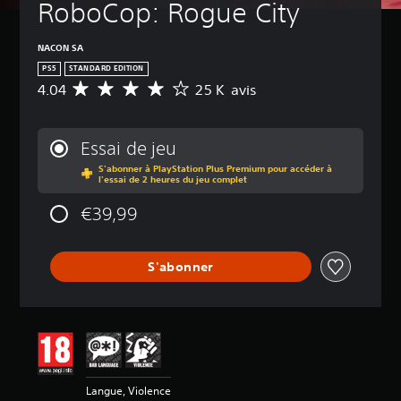
RoboCop: Rogue City
NACON SA
PS5
STANDARD EDITION
4.04
25 K avis
M
o
y
e
Essai de jeu
n
S'abonner à PlayStation Plus Premium pour accéder à
n
l'essai de 2 heures du jeu complet
e
d
€39,99
e
s
a
S'abonner
v
i
s
:
4
.
0
Langue, Violence
4