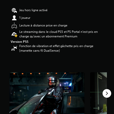
é
Jeu hors ligne activé
t
o
1 joueur
i
Lecture à distance prise en charge
l
e
Le streaming dans le cloud PS5 et PS Portal n'est pris en
s
charge qu'avec un abonnement Premium
s
Version PS5
u
Fonction de vibration et effet gâchette pris en charge
r
(manette sans fil DualSense)
5
(
2
5
K
a
v
i
s
)