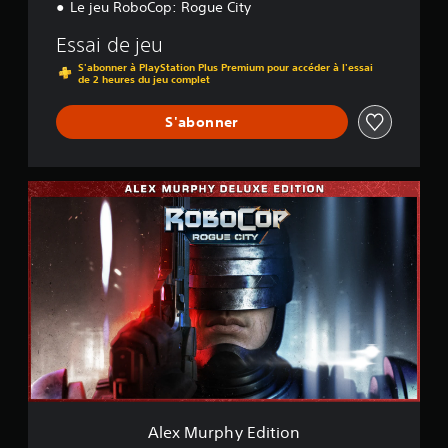
Le jeu RoboCop: Rogue City
Essai de jeu
S'abonner à PlayStation Plus Premium pour accéder à l'essai
de 2 heures du jeu complet
S'abonner
A
l
e
x
M
u
r
p
h
y
E
d
i
t
Alex Murphy Edition
i