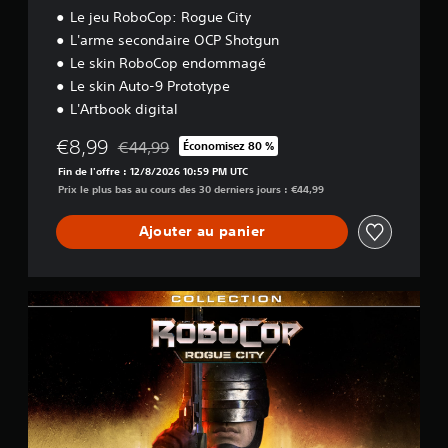
o
Le jeu RoboCop: Rogue City
n
L'arme secondaire OCP Shotgun
Le skin RoboCop endommagé
Le skin Auto-9 Prototype
L'Artbook digital
€8,99
€44,99
Économisez 80 %
Remise par rapport au prix d'origine de €44,99
Fin de l'offre : 12/8/2026 10:59 PM UTC
Prix le plus bas au cours des 30 derniers jours : €44,99
Ajouter au panier
C
o
l
l
e
c
t
i
o