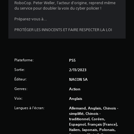
s
RoboCop. Peter Weller, l'acteur d'origine, reprend même
du service pour doubler la voix du cyber policier !
s
Préparez-vous à...
u
PROTÉGER LES INNOCENTS ET FAIRE RESPECTER LA LOI
r
5
(
Plateforme:
PS5
2
Sortie:
2/11/2023
5
Éditeur:
NACON SA
9
Genres:
Action
4
Voix:
Anglais
Langues à l'écran:
Allemand, Anglais, Chinois -
1
simplifié, Chinois -
traditionnel, Coréen,
Espagnol, Français (France),
Italien, Japonais, Polonais,
a