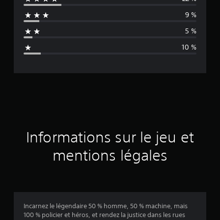
e
9 %
n
5 %
n
10 %
e
d
e
s
a
Informations sur le jeu et
v
mentions légales
i
s
Incarnez le légendaire 50 % homme, 50 % machine, mais
100 % policier et héros, et rendez la justice dans les rues