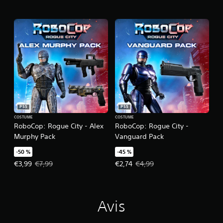
PS5
PS5
COSTUME
COSTUME
RoboCop: Rogue City - Alex
RoboCop: Rogue City -
Murphy Pack
Vanguard Pack
-50 %
-45 %
Prix de l'offre : €3,99 Prix initial : €7,99
Prix de l'offre : €2,74 Prix initial 
€3,99
€7,99
€2,74
€4,99
Avis