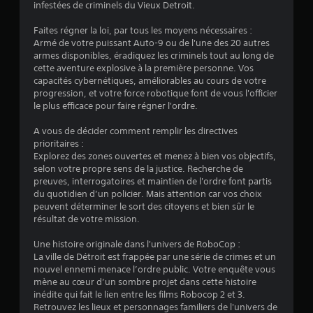
:
infestées de criminels du Vieux Detroit.
4
Faites régner la loi, par tous les moyens nécessaires :
Armé de votre puissant Auto-9 ou de l'une des 20 autres
.
armes disponibles, éradiquez les criminels tout au long de
cette aventure explosive à la première personne. Vos
0
capacités cybernétiques, améliorables au cours de votre
progression, et votre force robotique font de vous l'officier
4
le plus efficace pour faire régner l'ordre.
A vous de décider comment remplir les directives
prioritaires :
é
Explorez des zones ouvertes et menez à bien vos objectifs,
selon votre propre sens de la justice. Recherche de
t
preuves, interrogatoires et maintien de l'ordre font partis
du quotidien d’un policier. Mais attention car vos choix
o
peuvent déterminer le sort des citoyens et bien sûr le
résultat de votre mission.
i
Une histoire originale dans l'univers de RoboCop :
La ville de Détroit est frappée par une série de crimes et un
l
nouvel ennemi menace l’ordre public. Votre enquête vous
mène au cœur d’un sombre projet dans cette histoire
e
inédite qui fait le lien entre les films Robocop 2 et 3.
Retrouvez les lieux et personnages familiers de l'univers de