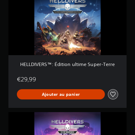
L
L
D
I
V
E
R
S
™
:
É
d
HELLDIVERS™: Édition ultime Super-Terre
i
t
i
€29,99
o
n
Ajouter au panier
u
l
t
i
H
m
E
e
L
S
L
u