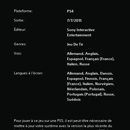
6
Plateforme:
PS4
2
Sortie:
7/7/2015
0
Éditeur:
Sony Interactive
Entertainment
9
Genres:
Jeu De Tir
7
Voix:
Allemand, Anglais,
Espagnol, Français (France),
Italien, Russe
a
Langues à l'écran:
Allemand, Anglais, Danois,
Espagnol, Finnois, Français
v
(France), Italien, Norvégien,
Néerlandais, Polonais,
i
Portugais (Portugal), Russe,
Suédois
s
)
Pour jouer à ce jeu sur une PS5, il est peut-être nécessaire de 
mettre à jour votre système avec la version la plus récente du 