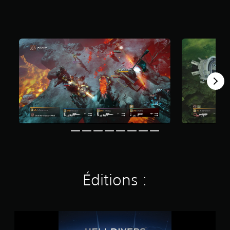
5
é
t
o
i
l
e
s
s
u
r
5
(
6
2
K
Éditions :
a
v
i
s
H
)
E