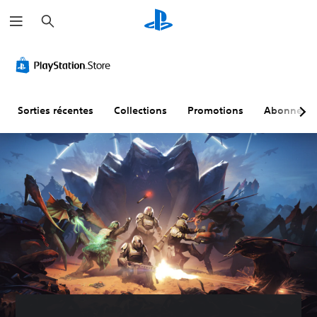
R
e
c
h
e
r
c
h
e
r
Sorties récentes
Collections
Promotions
Abonneme