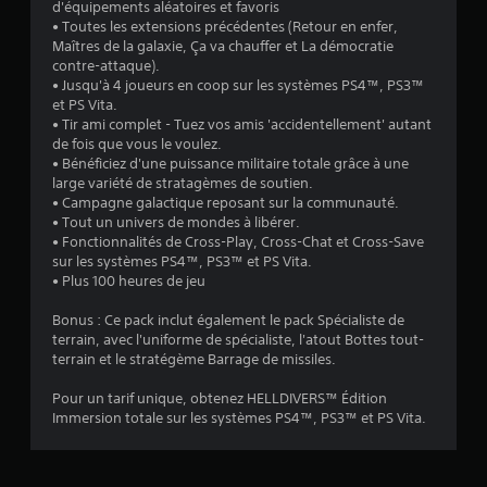
d'équipements aléatoires et favoris
é
• Toutes les extensions précédentes (Retour en enfer,
Maîtres de la galaxie, Ça va chauffer et La démocratie
t
contre-attaque).
• Jusqu'à 4 joueurs en coop sur les systèmes PS4™, PS3™
o
et PS Vita.
• Tir ami complet - Tuez vos amis 'accidentellement' autant
i
de fois que vous le voulez.
• Bénéficiez d'une puissance militaire totale grâce à une
large variété de stratagèmes de soutien.
l
• Campagne galactique reposant sur la communauté.
• Tout un univers de mondes à libérer.
e
• Fonctionnalités de Cross-Play, Cross-Chat et Cross-Save
sur les systèmes PS4™, PS3™ et PS Vita.
s
• Plus 100 heures de jeu
s
Bonus : Ce pack inclut également le pack Spécialiste de
terrain, avec l'uniforme de spécialiste, l'atout Bottes tout-
u
terrain et le stratégème Barrage de missiles.
r
Pour un tarif unique, obtenez HELLDIVERS™ Édition
Immersion totale sur les systèmes PS4™, PS3™ et PS Vita.
5
(