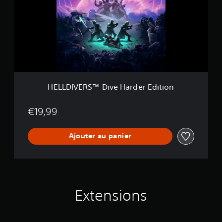
D
p
I
e
V
r
E
-
R
T
S
e
™
r
D
r
i
e
v
HELLDIVERS™ Dive Harder Edition
e
H
a
€19,99
r
d
Ajouter au panier
e
r
E
d
i
t
i
Extensions
o
n